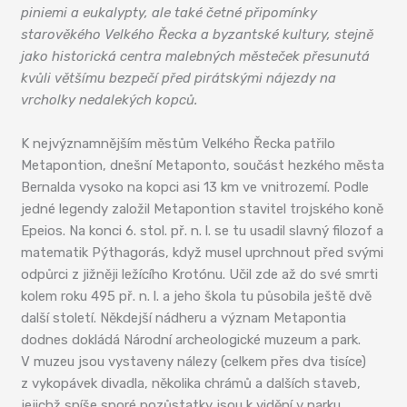
piniemi a eukalypty, ale také četné připomínky
starověkého Velkého Řecka a byzantské kultury, stejně
jako historická centra malebných městeček přesunutá
kvůli většímu bezpečí před pirátskými nájezdy na
vrcholky nedalekých kopců.
K nejvýznamnějším městům Velkého Řecka patřilo
Metapontion, dnešní Metaponto, součást hezkého města
Bernalda vysoko na kopci asi 13 km ve vnitrozemí. Podle
jedné legendy založil Metapontion stavitel trojského koně
Epeios. Na konci 6. stol. př. n. l. se tu usadil slavný filozof a
matematik Pýthagorás, když musel uprchnout před svými
odpůrci z jižněji ležícího Krotónu. Učil zde až do své smrti
kolem roku 495 př. n. l. a jeho škola tu působila ještě dvě
další století. Někdejší nádheru a význam Metapontia
dodnes dokládá Národní archeologické muzeum a park.
V muzeu jsou vystaveny nálezy (celkem přes dva tisíce)
z vykopávek divadla, několika chrámů a dalších staveb,
jejichž spíše sporé pozůstatky jsou k vidění v parku