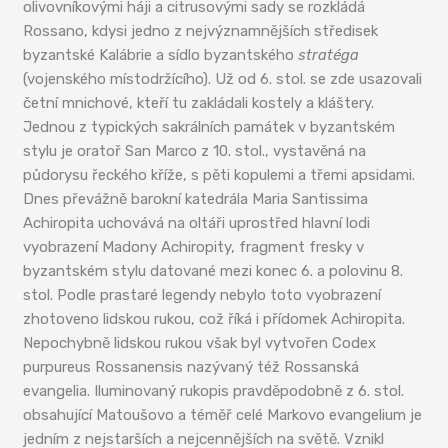
olivovníkovými háji a citrusovými sady se rozkládá
Rossano, kdysi jedno z nejvýznamnějších středisek
byzantské Kalábrie a sídlo byzantského
stratéga
(vojenského místodržícího). Už od 6. stol. se zde usazovali
četní mnichové, kteří tu zakládali kostely a kláštery.
Jednou z typických sakrálních památek v byzantském
stylu je oratoř San Marco z 10. stol., vystavěná na
půdorysu řeckého kříže, s pěti kopulemi a třemi apsidami.
Dnes převážně barokní katedrála Maria Santissima
Achiropita uchovává na oltáři uprostřed hlavní lodi
vyobrazení Madony Achiropity, fragment fresky v
byzantském stylu datované mezi konec 6. a polovinu 8.
stol. Podle prastaré legendy nebylo toto vyobrazení
zhotoveno lidskou rukou, což říká i přídomek Achiropita.
Nepochybně lidskou rukou však byl vytvořen Codex
purpureus Rossanensis nazývaný též Rossanská
evangelia. Iluminovaný rukopis pravděpodobně z 6. stol.
obsahující Matoušovo a téměř celé Markovo evangelium je
jedním z nejstarších a nejcennějších na světě. Vznikl