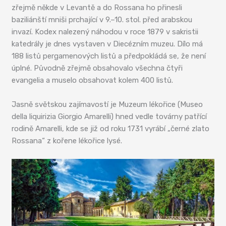
zřejmě někde v Levantě a do Rossana ho přinesli
baziliánští mniši prchající v 9.–10. stol. před arabskou
invazí. Kodex nalezený náhodou v roce 1879 v sakristii
katedrály je dnes vystaven v Diecézním muzeu. Dílo má
188 listů pergamenových listů a předpokládá se, že není
úplné. Původně zřejmě obsahovalo všechna čtyři
evangelia a muselo obsahovat kolem 400 listů.
Jasně světskou zajímavostí je Muzeum lékořice (Museo
della liquirizia Giorgio Amarelli) hned vedle továrny patřící
rodině Amarelli, kde se již od roku 1731 vyrábí „černé zlato
Rossana“ z kořene lékořice lysé.