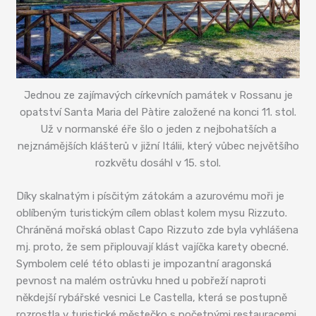
Jednou ze zajímavých církevních památek v Rossanu je
opatství Santa Maria del Pàtire založené na konci 11. stol.
Už v normanské éře šlo o jeden z nejbohatších a
nejznámějších klášterů v jižní Itálii, který vůbec největšího
rozkvětu dosáhl v 15. stol.
Díky skalnatým i písčitým zátokám a azurovému moři je
oblíbeným turistickým cílem oblast kolem mysu Rizzuto.
Chráněná mořská oblast Capo Rizzuto zde byla vyhlášena
mj. proto, že sem připlouvají klást vajíčka karety obecné.
Symbolem celé této oblasti je impozantní aragonská
pevnost na malém ostrůvku hned u pobřeží naproti
někdejší rybářské vesnici Le Castella, která se postupně
rozrostla v turistické městečko s početnými restauracemi.