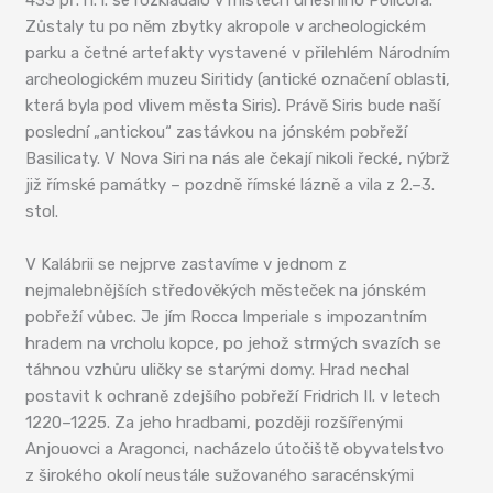
Zůstaly tu po něm zbytky akropole v archeologickém
parku a četné artefakty vystavené v přilehlém Národním
archeologickém muzeu Siritidy (antické označení oblasti,
která byla pod vlivem města Siris). Právě Siris bude naší
poslední „antickou“ zastávkou na jónském pobřeží
Basilicaty. V Nova Siri na nás ale čekají nikoli řecké, nýbrž
již římské památky – pozdně římské lázně a vila z 2.–3.
stol.
V Kalábrii se nejprve zastavíme v jednom z
nejmalebnějších středověkých městeček na jónském
pobřeží vůbec. Je jím Rocca Imperiale s impozantním
hradem na vrcholu kopce, po jehož strmých svazích se
táhnou vzhůru uličky se starými domy. Hrad nechal
postavit k ochraně zdejšího pobřeží Fridrich II. v letech
1220–1225. Za jeho hradbami, později rozšířenými
Anjouovci a Aragonci, nacházelo útočiště obyvatelstvo
z širokého okolí neustále sužovaného saracénskými