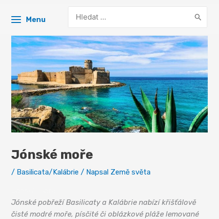
Search
Menu
for:
Jónské moře
/
Basilicata/Kalábrie
/ Napsal
Země světa
Jónské moře
Jónské pobřeží Basilicaty a Kalábrie nabízí křišťálově
čisté modré moře, písčité či oblázkové pláže lemované