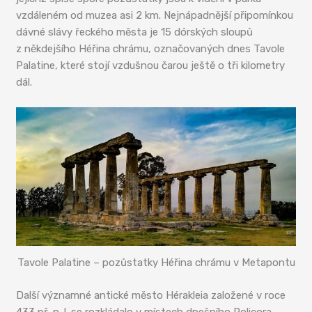
vzdáleném od muzea asi 2 km. Nejnápadnější připomínkou
dávné slávy řeckého města je 15 dórských sloupů
z někdejšího Héřina chrámu, označovaných dnes Tavole
Palatine, které stojí vzdušnou čarou ještě o tři kilometry
dál.
Tavole Palatine – pozůstatky Héřina chrámu v Metapontu
Další významné antické město Hérakleia založené v roce
433 př. n. l. se rozkládalo v místech dnešního Policora.