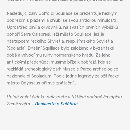
Následující záliv Golfo di Squillace se prezentuje hezkým
pobřežím s plážemi a chlubí se svou antickou minulostí.
Uprostřed pinií a olivovníků, na svazích prvních výběžků
pohoří Serre Calabresi, leží město Squillace, jež je
nástupcem řeckého Skylletia, resp. římského Scylletia
(Scolacia). Dnešní Squillace bylo založeno v byzantské
době a vévodí mu ruiny normanského hradu. Za jeho
antickými předchůdci musíme blíže k pobřeží, kde se
rozkládá archeologický park Museo e Parco archeologico
nazionale di Scolacium. Podle jedné legendy založil řecké
město Odysseus při své zpáteční…
Úplné znění článku naleznete v tištěné podobě časopisu
Země světa
– Basilicata a Kalábrie
Jónské moře