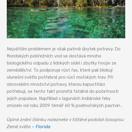
Největším problémem je však patrně úbytek potravy. Do
floridských pobřežních vod se dostává mnoho
biologického odpadu z lidských sídel i zbytky hnojiv ze
zemědělství. To podporuje růst řas, které pak blokují
sluneční světlo potřebné pro růst mořských trav. Při
obrovském množství potravy, kterou kapustňáci
potřebují, se tento fakt promítá fatálně do početnosti
jejich populace. Například v lagunách Indiánské řeky
zmizelo od roku 2009 téměř 60 % podmořských pastvin…
Úplné znění článku naleznete v tištěné podobě časopisu
Země světa
– Florida