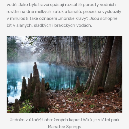
vodě. Jako býložravci spásají rozsáhlé porosty vodních
rostlin na dně mělkých zátok a kanálů, pročež si vysloužily
v minulosti také označení „mořské krávy“. Jsou schopné
žít v slaných, sladkých i brakických vodách.
Jedním z útočišť ohrožených kapustňáků je státní park
Manatee Springs