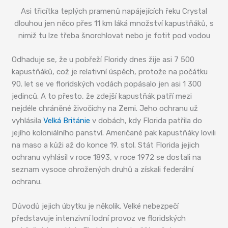
Asi třicítka teplých pramenů napájejících řeku Crystal
dlouhou jen něco přes 11 km láká množství kapustňáků, s
nimiž tu lze třeba šnorchlovat nebo je fotit pod vodou
Odhaduje se, že u pobřeží Floridy dnes žije asi 7 500
kapustňáků, což je relativní úspěch, protože na počátku
90. let se ve floridských vodách popásalo jen asi 1 300
jedinců. A to přesto, že zdejší kapustňák patří mezi
nejdéle chráněné živočichy na Zemi. Jeho ochranu už
vyhlásila
Velká Británie
v dobách, kdy Florida patřila do
jejího koloniálního panství. Američané pak kapustňáky lovili
na maso a kůži až do konce 19. stol. Stát Florida jejich
ochranu vyhlásil v roce 1893, v roce 1972 se dostali na
seznam vysoce ohrožených druhů a získali federální
ochranu.
Důvodů jejich úbytku je několik. Velké nebezpečí
představuje intenzivní lodní provoz ve floridských