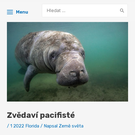
Search
Menu
for:
Zvědaví pacifisté
/
1 2022 Florida
/ Napsal
Země světa