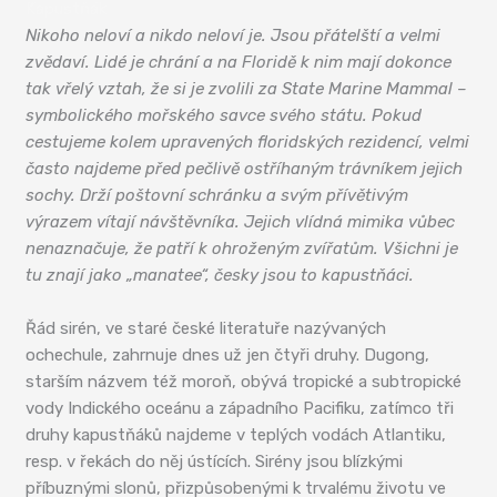
Kapustňák
Nikoho neloví a nikdo neloví je. Jsou přátelští a velmi
zvědaví. Lidé je chrání a na Floridě k nim mají dokonce
tak vřelý vztah, že si je zvolili za State Marine Mammal –
symbolického mořského savce svého státu. Pokud
cestujeme kolem upravených floridských rezidencí, velmi
často najdeme před pečlivě ostříhaným trávníkem jejich
sochy. Drží poštovní schránku a svým přívětivým
výrazem vítají návštěvníka. Jejich vlídná mimika vůbec
nenaznačuje, že patří k ohroženým zvířatům. Všichni je
tu znají jako „manatee“, česky jsou to kapustňáci.
Řád sirén, ve staré české literatuře nazývaných
ochechule, zahrnuje dnes už jen čtyři druhy. Dugong,
starším názvem též moroň, obývá tropické a subtropické
vody Indického oceánu a západního Pacifiku, zatímco tři
druhy kapustňáků najdeme v teplých vodách Atlantiku,
resp. v řekách do něj ústících. Sirény jsou blízkými
příbuznými slonů, přizpůsobenými k trvalému životu ve