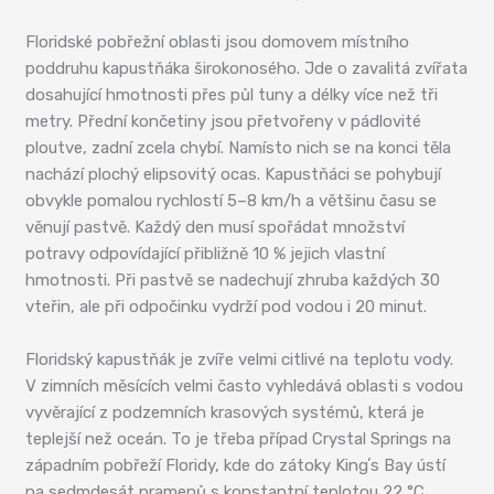
Floridské pobřežní oblasti jsou domovem místního
poddruhu kapustňáka širokonosého. Jde o zavalitá zvířata
dosahující hmotnosti přes půl tuny a délky více než tři
metry. Přední končetiny jsou přetvořeny v pádlovité
ploutve, zadní zcela chybí. Namísto nich se na konci těla
nachází plochý elipsovitý ocas. Kapustňáci se pohybují
obvykle pomalou rychlostí 5–8 km/h a většinu času se
věnují pastvě. Každý den musí spořádat množství
potravy odpovídající přibližně 10 % jejich vlastní
hmotnosti. Při pastvě se nadechují zhruba každých 30
vteřin, ale při odpočinku vydrží pod vodou i 20 minut.
Floridský kapustňák je zvíře velmi citlivé na teplotu vody.
V zimních měsících velmi často vyhledává oblasti s vodou
vyvěrající z podzemních krasových systémů, která je
teplejší než oceán. To je třeba případ Crystal Springs na
západním pobřeží Floridy, kde do zátoky Kingʼs Bay ústí
na sedmdesát pramenů s konstantní teplotou 22 °C.