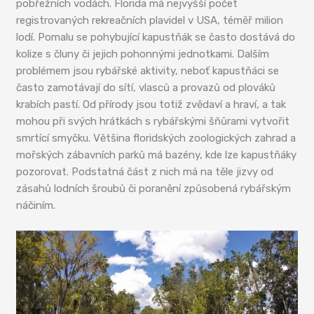
pobřežních vodách. Florida má nejvyšší počet
registrovaných rekreačních plavidel v USA, téměř milion
lodí. Pomalu se pohybující kapustňák se často dostává do
kolize s čluny či jejich pohonnými jednotkami. Dalším
problémem jsou rybářské aktivity, neboť kapustňáci se
často zamotávají do sítí, vlasců a provazů od plováků
krabích pastí. Od přírody jsou totiž zvědaví a hraví, a tak
mohou při svých hrátkách s rybářskými šňůrami vytvořit
smrtící smyčku. Většina floridských zoologických zahrad a
mořských zábavních parků má bazény, kde lze kapustňáky
pozorovat. Podstatná část z nich má na těle jizvy od
zásahů lodních šroubů či poranění způsobená rybářským
náčiním.