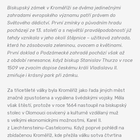
Biskupský zámek v Kroměříži se dvěma jedinečnými
zahradami evropského významu patří právem do
Světového dědictví. První zmínky o původním hradu
pocházejí ze 13. století a s největší pravděpodobností již
tehdy vznikala v jeho okolí štěpnice – užitková zahrada,
která ho zásobovala zeleninou, ovocem a květinami.
První doklad o Podzámecké zahradě pochází však až
z období renesance, když biskup Stanislav Thurzo v roce
1509 ve zvacím dopise českému králi Vladislavu II.
zmiňuje i krásný park při zámku.
Za třicetileté války byla Kroměříž jako řada jiných měst
značně zpustošena a vypálena švédskými vojsky. Měla
však štěstí, protože v roce 1664 nastoupil na biskupský
stolec v Olomouci osvícený a kulturně vzdělaný muž
s velkými ekonomickými možnostmi, Karel II.
z Liechtensteinu-Castelcornu. Když poprvé pohlédl na
zbídačenou Kroměříž, kde přežila válku sotva čtvrtina