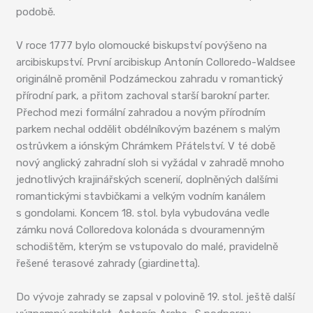
podobě.
V roce 1777 bylo olomoucké biskupství povýšeno na
arcibiskupství. První arcibiskup Antonín Colloredo-Waldsee
originálně proměnil Podzámeckou zahradu v romantický
přírodní park, a přitom zachoval starší barokní parter.
Přechod mezi formální zahradou a novým přírodním
parkem nechal oddělit obdélníkovým bazénem s malým
ostrůvkem a iónským Chrámkem Přátelství. V té době
nový anglický zahradní sloh si vyžádal v zahradě mnoho
jednotlivých krajinářských scenerií, doplněných dalšími
romantickými stavbičkami a velkým vodním kanálem
s gondolami. Koncem 18. stol. byla vybudována vedle
zámku nová Colloredova kolonáda s dvouramenným
schodištěm, kterým se vstupovalo do malé, pravidelně
řešené terasové zahrady (giardinetta).
Do vývoje zahrady se zapsal v polovině 19. stol. ještě další