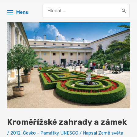
Search
Menu
for:
Kroměřížské zahrady a zámek
/
2012
,
Česko - Památky UNESCO
/ Napsal
Země světa