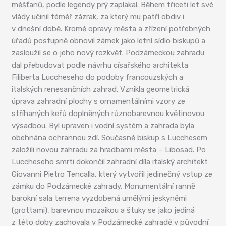
měšťanů, podle legendy prý zaplakal. Během třiceti let své
vlády učinil téměř zázrak, za který mu patří obdiv i
v dnešní době. Kromě opravy města a zřízení potřebných
úřadů postupně obnovil zámek jako letní sídlo biskupů a
zasloužil se o jeho nový rozkvět. Podzámeckou zahradu
dal přebudovat podle návrhu císařského architekta
Filiberta Luccheseho do podoby francouzských a
italských renesančních zahrad. Vznikla geometrická
úprava zahradní plochy s ornamentálními vzory ze
stříhaných keřů doplněných různobarevnou květinovou
výsadbou. Byl upraven i vodní systém a zahrada byla
obehnána ochrannou zdí. Současně biskup s Lucchesem
založili novou zahradu za hradbami města – Libosad. Po
Luccheseho smrti dokončil zahradní díla italský architekt
Giovanni Pietro Tencalla, který vytvořil jedinečný vstup ze
zámku do Podzámecké zahrady. Monumentální ranně
barokní sala terrena vyzdobená umělými jeskyněmi
(grottami), barevnou mozaikou a štuky se jako jediná
z této doby zachovala v Podzámecké zahradě v původní