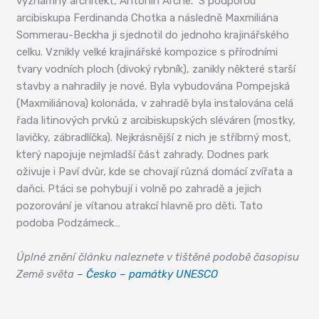
významný architekt, Antonín Arche. S podporou
arcibiskupa Ferdinanda Chotka a následně Maxmiliána
Sommerau-Beckha ji sjednotil do jednoho krajinářského
celku. Vznikly velké krajinářské kompozice s přírodními
tvary vodních ploch (divoký rybník), zanikly některé starší
stavby a nahradily je nové. Byla vybudována Pompejská
(Maxmiliánova) kolonáda, v zahradě byla instalována celá
řada litinových prvků z arcibiskupských sléváren (mostky,
lavičky, zábradlíčka). Nejkrásnější z nich je stříbrný most,
který napojuje nejmladší část zahrady. Dodnes park
oživuje i Paví dvůr, kde se chovají různá domácí zvířata a
daňci. Ptáci se pohybují i volně po zahradě a jejich
pozorování je vítanou atrakcí hlavně pro děti. Tato
podoba Podzámeck…
Úplné znění článku naleznete v tištěné podobě časopisu
Země světa
– Česko – památky UNESCO