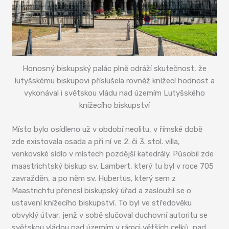
Honosný biskupský palác plně odráží skutečnost, že
lutyšskému biskupovi příslušela rovněž knížecí hodnost a
vykonával i světskou vládu nad územím Lutyšského
knížecího biskupství
Místo bylo osídleno už v období neolitu, v římské době
zde existovala osada a při ní ve 2. či 3. stol. villa,
venkovské sídlo v místech pozdější katedrály. Působil zde
maastrichtský biskup sv. Lambert, který tu byl v roce 705
zavražděn, a po něm sv. Hubertus, který sem z
Maastrichtu přenesl biskupský úřad a zasloužil se o
ustavení knížecího biskupství. To byl ve středověku
obvyklý útvar, jenž v sobě slučoval duchovní autoritu se
světskou vládou nad územím v rámci větších celků, nad