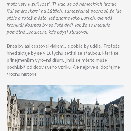
motoristy k zuřivosti. Ti, kdo se od německých hranic
řídí směrovkami na Lüttich, samozřejmě pochopí, že jde
stále o totéž město, jež známe jako Lutych, ale náš
kronikář Kosmas by se jistě divil, jak že se jmenuje
památné Leodicum, kde kdysi studoval.
Dnes by asi cestoval vlakem… a dobře by udělal. Protože
hned zkraje by se v Lutychu setkal se stavbou, která se
přinejmenším vyrovná dílům, jimiž se město může
pochlubit od doby svého vzniku. Ale nejprve si dopřejme
trochu historie.