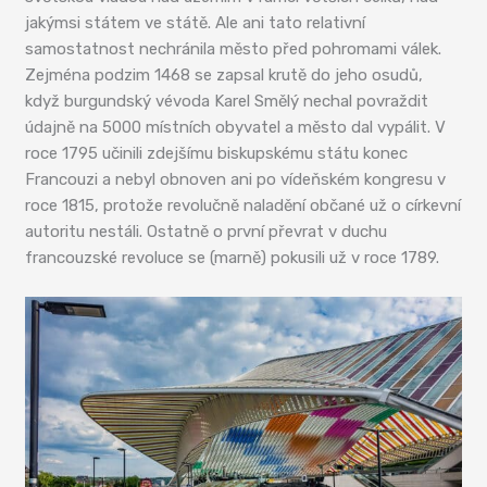
jakýmsi státem ve státě. Ale ani tato relativní
samostatnost nechránila město před pohromami válek.
Zejména podzim 1468 se zapsal krutě do jeho osudů,
když burgundský vévoda Karel Smělý nechal povraždit
údajně na 5000 místních obyvatel a město dal vypálit. V
roce 1795 učinili zdejšímu biskupskému státu konec
Francouzi a nebyl obnoven ani po vídeňském kongresu v
roce 1815, protože revolučně naladění občané už o církevní
autoritu nestáli. Ostatně o první převrat v duchu
francouzské revoluce se (marně) pokusili už v roce 1789.