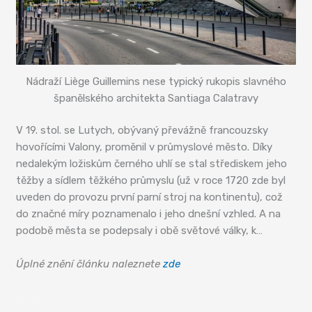
Nádraží Liège Guillemins nese typický rukopis slavného
španělského architekta Santiaga Calatravy
V 19. stol. se Lutych, obývaný převážně francouzsky
hovořícími Valony, proměnil v průmyslové město. Díky
nedalekým ložiskům černého uhlí se stal střediskem jeho
těžby a sídlem těžkého průmyslu (už v roce 1720 zde byl
uveden do provozu první parní stroj na kontinentu), což
do značné míry poznamenalo i jeho dnešní vzhled. A na
podobě města se podepsaly i obě světové války, k…
Úplné znění článku naleznete
zde
Lutych