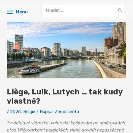
Search
Menu
for:
Liège, Luik, Lutych … tak kudy
vlastně?
/
2026
,
Belgie
/ Napsal
Země světa
Tvrdohlavé vlámsko-valonské kočkování na směrovkách
před křižovatkami belgických silnic dovádí nezasvěcené