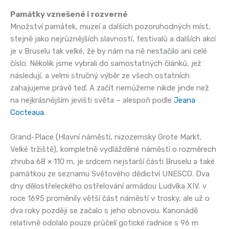
Památky vznešené i rozverné
Množství památek, muzeí a dalších pozoruhodných míst,
stejně jako nejrůznějších slavností, festivalů a dalších akcí
je v Bruselu tak velké, že by nám na ně nestačilo ani celé
číslo. Několik jsme vybrali do samostatných článků, jež
následují, a velmi stručný výběr ze všech ostatních
zahajujeme právě teď. A začít nemůžeme nikde jinde než
na nejkrásnějším jevišti světa – alespoň podle
Jeana
Cocteaua
.
Grand-Place (Hlavní náměstí, nizozemsky Grote Markt,
Velké tržiště), kompletně vydlážděné náměstí o rozměrech
zhruba 68 × 110 m, je srdcem nejstarší části Bruselu a také
památkou ze seznamu Světového dědictví UNESCO. Dva
dny dělostřeleckého ostřelování armádou Ludvíka XIV. v
roce 1695 proměnily větší část náměstí v trosky, ale už o
dva roky později se začalo s jeho obnovou. Kanonádě
relativně odolalo pouze průčelí gotické radnice s 96 m