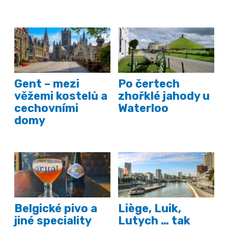
Gent – mezi
Po čertech
věžemi kostelů a
zhořklé jahody u
cechovními
Waterloo
domy
Belgické pivo a
Liège, Luik,
jiné speciality
Lutych … tak