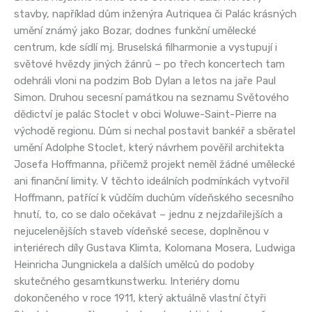
stavby, například dům inženýra Autriquea či Palác krásných
umění známý jako Bozar, dodnes funkční umělecké
centrum, kde sídlí mj. Bruselská filharmonie a vystupují i
světové hvězdy jiných žánrů – po třech koncertech tam
odehráli vloni na podzim Bob Dylan a letos na jaře Paul
Simon. Druhou secesní památkou na seznamu Světového
dědictví je palác Stoclet v obci Woluwe-Saint-Pierre na
východě regionu. Dům si nechal postavit bankéř a sběratel
umění Adolphe Stoclet, který návrhem pověřil architekta
Josefa Hoffmanna, přičemž projekt neměl žádné umělecké
ani finanční limity. V těchto ideálních podmínkách vytvořil
Hoffmann, patřící k vůdčím duchům vídeňského secesního
hnutí, to, co se dalo očekávat – jednu z nejzdařilejších a
nejucelenějších staveb vídeňské secese, doplněnou v
interiérech díly Gustava Klimta, Kolomana Mosera, Ludwiga
Heinricha Jungnickela a dalších umělců do podoby
skutečného gesamtkunstwerku. Interiéry domu
dokončeného v roce 1911, který aktuálně vlastní čtyři