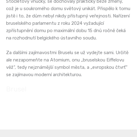
Stocletovy vnučky, se dochovaly prakticky beze změny,
což je u soukromého domu světový unikát. Přispělo k tomu
jistě i to, že dům nebyl nikdy přístupný veřejnosti. Nařízení
bruselského parlamentu z roku 2024 vyžadující
zpřístupnění domu po maximální dobu 15 dnů ročně čeká
na rozhodnutí belgického ústavního soudu.
Za dalšími zajímavostmi Bruselu se už vydejte sami. Určitě
ale nezapomeňte na Atomium, onu „bruselskou Eiffelovu
věž“, tedy nejznámější symbol města, a „evropskou čtvrť“
se zajímavou moderní architekturou.
Brusel