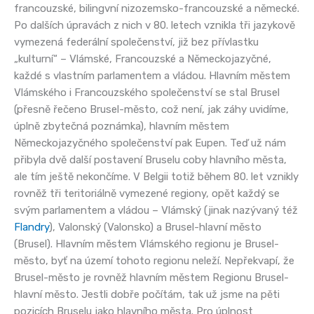
francouzské, bilingvní nizozemsko-francouzské a německé.
Po dalších úpravách z nich v 80. letech vznikla tři jazykově
vymezená federální společenství, již bez přívlastku
„kulturní“ – Vlámské, Francouzské a Německojazyčné,
každé s vlastním parlamentem a vládou. Hlavním městem
Vlámského i Francouzského společenství se stal Brusel
(přesně řečeno Brusel-město, což není, jak záhy uvidíme,
úplně zbytečná poznámka), hlavním městem
Německojazyčného společenství pak Eupen. Teď už nám
přibyla dvě další postavení Bruselu coby hlavního města,
ale tím ještě nekončíme. V Belgii totiž během 80. let vznikly
rovněž tři teritoriálně vymezené regiony, opět každý se
svým parlamentem a vládou – Vlámský (jinak nazývaný též
Flandry
), Valonský (Valonsko) a Brusel-hlavní město
(Brusel). Hlavním městem Vlámského regionu je Brusel-
město, byť na území tohoto regionu neleží. Nepřekvapí, že
Brusel-město je rovněž hlavním městem Regionu Brusel-
hlavní město. Jestli dobře počítám, tak už jsme na pěti
pozicích Bruselu jako hlavního města. Pro úplnost