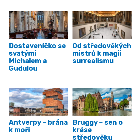
Dostaveníčko se
Od středověkých
svatými
mistrů k magii
Michalem a
surrealismu
Gudulou
Antverpy – brána
Bruggy – sen o
k moři
kráse
středověku