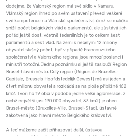
dodejme, že Valonský region má své sídlo v Namuru.
Vlámský region ihned po svém ustavení převedl veškeré
své kompetence na Vlámské společenství, čímž se maličko
snížil počet belgických vlád a parlamentů, ale zůstává jich
pořád ještě dost: včetně federálních je to celkem šest
parlamentů a šest vlád. Na zemi s necelými 12 miliony
obyvatel slušný počet, byť v případě Francouzského
společenství a Valonského regionu jsou mnozí poslanci i
ministři totožní. Jednu poznámku si ještě zaslouží Region
Brusel-hlavní město. Celý region (Région de Bruxelles-
Capitale, Brussels Hoofdstedelijk Gewest) má asi jeden a
čtvrt milionu obyvatel a rozkládá se na ploše přibližně 162
km2. Tvoří ho 19 obcí v podobě jedné velké aglomerace, z
nichž největší (asi 190 000 obyvatel, 33 km2) je obec
Brusel-město (Bruxelles-Ville, Brussel-Stad), ústavně
zakotvená jako hlavní město Belgického království.
A teď můžeme začít přihazovat další, ústavou