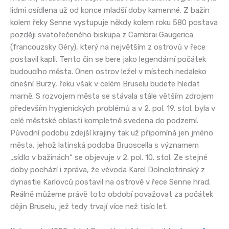
lidmi osídlena už od konce mladší doby kamenné. Z bažin
kolem řeky Senne vystupuje někdy kolem roku 580 postava
později svatořečeného biskupa z Cambrai Gaugerica
(francouzsky Géry), který na největším z ostrovů v řece
postavil kapli. Tento čin se bere jako legendární počátek
budoucího města. Onen ostrov ležel v místech nedaleko
dnešní Burzy, řeku však v celém Bruselu budete hledat
marně. S rozvojem města se stávala stále větším zdrojem
především hygienických problémů a v 2. pol. 19. stol. byla v
celé městské oblasti kompletně svedena do podzemí.
Původní podobu zdejší krajiny tak už připomíná jen jméno
města, jehož latinská podoba Bruoscella s významem
„sídlo v bažinách“ se objevuje v 2. pol. 10. stol. Ze stejné
doby pochází i zpráva, že vévoda Karel Dolnolotrinský z
dynastie Karlovců postavil na ostrově v řece Senne hrad.
Reálně můžeme právě toto období považovat za počátek
dějin Bruselu, jež tedy trvají více než tisíc let.