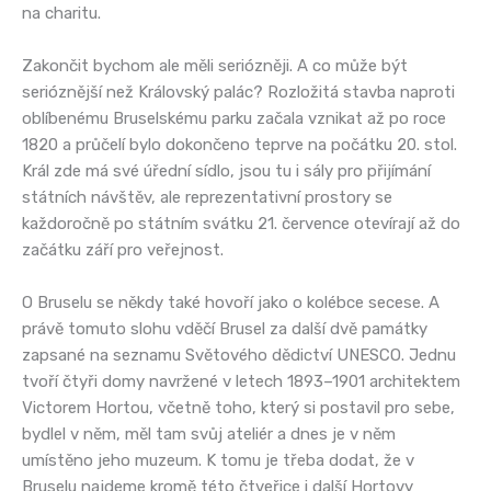
na charitu.
Zakončit bychom ale měli seriózněji. A co může být
serióznější než Královský palác? Rozložitá stavba naproti
oblíbenému Bruselskému parku začala vznikat až po roce
1820 a průčelí bylo dokončeno teprve na počátku 20. stol.
Král zde má své úřední sídlo, jsou tu i sály pro přijímání
státních návštěv, ale reprezentativní prostory se
každoročně po státním svátku 21. července otevírají až do
začátku září pro veřejnost.
O Bruselu se někdy také hovoří jako o kolébce secese. A
právě tomuto slohu vděčí Brusel za další dvě památky
zapsané na seznamu Světového dědictví UNESCO. Jednu
tvoří čtyři domy navržené v letech 1893–1901 architektem
Victorem Hortou, včetně toho, který si postavil pro sebe,
bydlel v něm, měl tam svůj ateliér a dnes je v něm
umístěno jeho muzeum. K tomu je třeba dodat, že v
Bruselu najdeme kromě této čtveřice i další Hortovy