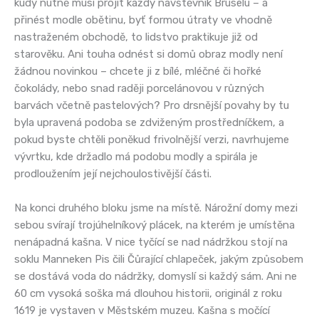
kudy nutně musí projít každý návštěvník Bruselu – a
přinést modle obětinu, byť formou útraty ve vhodně
nastraženém obchodě, to lidstvo praktikuje již od
starověku. Ani touha odnést si domů obraz modly není
žádnou novinkou – chcete ji z bílé, mléčné či hořké
čokolády, nebo snad raději porcelánovou v různých
barvách včetně pastelových? Pro drsnější povahy by tu
byla upravená podoba se zdviženým prostředníčkem, a
pokud byste chtěli poněkud frivolnější verzi, navrhujeme
vývrtku, kde držadlo má podobu modly a spirála je
prodloužením její nejchoulostivější části.
Na konci druhého bloku jsme na místě. Nárožní domy mezi
sebou svírají trojúhelníkový plácek, na kterém je umístěna
nenápadná kašna. V nice tyčící se nad nádržkou stojí na
soklu Manneken Pis čili Čůrající chlapeček, jakým způsobem
se dostává voda do nádržky, domyslí si každý sám. Ani ne
60 cm vysoká soška má dlouhou historii, originál z roku
1619 je vystaven v Městském muzeu. Kašna s močící