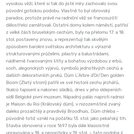
vysokou věží, které si tak do jisté míry zachovalo svou
původní gotickou podobu. Vlastně to byl obrovský
paradox, protože právě na radniční věž se francouzští
dělostřelci zaměřovali. Ostatní domy kolem náměstí, patřící
z velké části bruselským cechům, byly na přelomu 17. a 18.
stol. postaveny znovu, a reprezentují tak skvělým
způsobem barokní světskou architekturu s výrazně
strukturovanými průčelími, pilastry a balustrádami,
nádherně tvarovanými štíty a bohatou výzdobou z erbů,
soch, alegorických výjevů, symbolů jednotlivých cechů a
dalších dekorativních prvků. Dům LʼArbre dʼOr/Den golden
Boom (Zlatý strom) patřil ve své historii cechu jirchářů,
tkalců tapiserií a nakonec sládků, dnes v jeho sklepeních
sídlí Belgické pivní muzeum. Nápadný palác naproti radnici
je Maison du Roi (Královský dům), v nizozemštině zvaný
daleko prozaičtěji a pravdivěji Broodhuis, Dům chleba –
původně totiž vznikl na počátku 13. stol. jako pekařský trh.
Stavba obnovená v roce 1697 byla dále klasicistně
upravována v 18. a neogoticky v 19. stol. – tato podoba jí