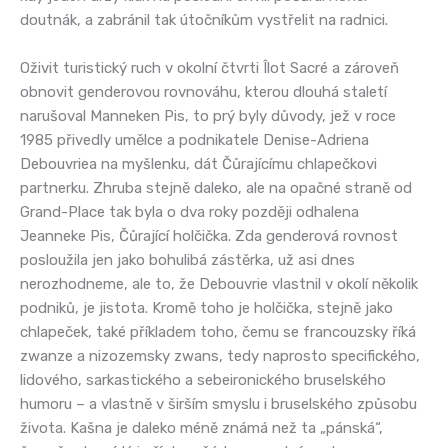
doutnák, a zabránil tak útočníkům vystřelit na radnici.
Oživit turistický ruch v okolní čtvrti Îlot Sacré a zároveň
obnovit genderovou rovnováhu, kterou dlouhá staletí
narušoval Manneken Pis, to prý byly důvody, jež v roce
1985 přivedly umělce a podnikatele Denise-Adriena
Debouvriea na myšlenku, dát Čůrajícímu chlapečkovi
partnerku. Zhruba stejně daleko, ale na opačné straně od
Grand-Place tak byla o dva roky později odhalena
Jeanneke Pis, Čůrající holčička. Zda genderová rovnost
posloužila jen jako bohulibá zástěrka, už asi dnes
nerozhodneme, ale to, že Debouvrie vlastnil v okolí několik
podniků, je jistota. Kromě toho je holčička, stejně jako
chlapeček, také příkladem toho, čemu se francouzsky říká
zwanze a nizozemsky zwans, tedy naprosto specifického,
lidového, sarkastického a sebeironického bruselského
humoru – a vlastně v širším smyslu i bruselského způsobu
života. Kašna je daleko méně známá než ta „pánská“,