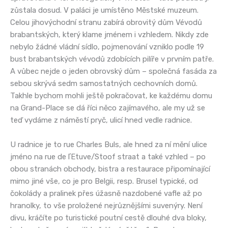
zůstala dosud. V paláci je umístěno Městské muzeum.
Celou jihovýchodní stranu zabírá obrovitý dům Vévodů
brabantských, který klame jménem i vzhledem. Nikdy zde
nebylo žádné vládní sídlo, pojmenování vzniklo podle 19
bust brabantských vévodů zdobících pilíře v prvním patře.
A vůbec nejde o jeden obrovský dům – společná fasáda za
sebou skrývá sedm samostatných cechovních domů.
Takhle bychom mohli ještě pokračovat, ke každému domu
na Grand-Place se dá říci něco zajímavého, ale my už se
teď vydáme z náměstí pryč, ulicí hned vedle radnice.
U radnice je to rue Charles Buls, ale hned za ní mění ulice
jméno na rue de lʼEtuve/Stoof straat a také vzhled – po
obou stranách obchody, bistra a restaurace připomínající
mimo jiné vše, co je pro Belgii, resp. Brusel typické, od
čokolády a pralinek přes úžasně nazdobené vafle až po
hranolky, to vše proložené nejrůznějšími suvenýry. Není
divu, kráčíte po turistické poutní cestě dlouhé dva bloky,