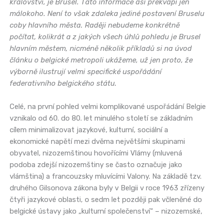
království, je Brusel. Tato informace asi překvapí jen
málokoho. Není to však zdaleka jediné postavení Bruselu
coby hlavního města. Raději nebudeme konkrétně
počítat, kolikrát a z jakých všech úhlů pohledu je Brusel
hlavním městem, nicméně několik příkladů si na úvod
článku o belgické metropoli ukážeme, už jen proto, že
výborně ilustrují velmi specifické uspořádání
federativního belgického státu.
Celé, na první pohled velmi komplikované uspořádání Belgie
vznikalo od 60. do 80. let minulého století se základním
cílem minimalizovat jazykové, kulturní, sociální a
ekonomické napětí mezi dvěma největšími skupinami
obyvatel, nizozemštinou hovořícími Vlámy (mluvená
podoba zdejší nizozemštiny se často označuje jako
vlámština) a francouzsky mluvícími Valony. Na základě tzv.
druhého Gilsonova zákona byly v Belgii v roce 1963 zřízeny
čtyři jazykové oblasti, o sedm let později pak včleněné do
belgické ústavy jako „kulturní společenství“ – nizozemské,