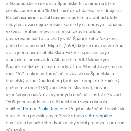
Z Habsburského se stalo Španělské Nizozemí, na které
čekalo zase zhruba 150 let, tentokrát daleko neklidnějších.
Brusel nicméně zůstal hlavním městem a v dobách, kdy
nebyl sužován nejrůznějšími konflikty či morovými ranami,
vzkvétal. Vůbec nejvýznamnější takové období,
považované často za „zlatý věk“ Španělského Nizozemí,
přišlo hned po smrti Filipa II. (1598), kdy se místodržitelkou
stala jeho dcera Isabela Klára Evženie spolu se svým
manželem, arcivévodou Albrechtem VII. Rakouským.
Španělské Nizozemí bylo tehdy, až do Albrechtovy smrti v
roce 1621, dokonce formálně nezávislé na Španělsku a
bruselský palác Coudenberg (bohužel kompletně zničený
požárem v roce 1731) zářil leskem slavností, hostin,
vznešených návštěv i vybraných umělců – ostatně v září
1609 jmenovali Isabela s Albrechtem svým dvorním
malířem
Petera Paula Rubense
. Po jeho službách toužili tak
moc, že mu povolili, aby měl své studio v
Antverpách
namísto u bruselského dvora a aby mohl pracovat i pro jiné
zákazníky.