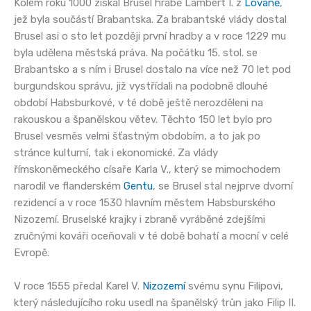
Kolem roku 1000 získal Brusel hrabě Lambert I. z
Lovaně
,
jež byla součástí Brabantska. Za brabantské vlády dostal
Brusel asi o sto let později první hradby a v roce 1229 mu
byla udělena městská práva. Na počátku 15. stol. se
Brabantsko a s ním i Brusel dostalo na více než 70 let pod
burgundskou správu, již vystřídali na podobně dlouhé
období Habsburkové, v té době ještě nerozděleni na
rakouskou a španělskou větev. Těchto 150 let bylo pro
Brusel vesměs velmi šťastným obdobím, a to jak po
stránce kulturní, tak i ekonomické. Za vlády
římskoněmeckého císaře Karla V., který se mimochodem
narodil ve flanderském
Gentu
, se Brusel stal nejprve dvorní
rezidencí a v roce 1530 hlavním městem Habsburského
Nizozemí. Bruselské krajky i zbraně vyráběné zdejšími
zručnými kováři oceňovali v té době bohatí a mocní v celé
Evropě.
V roce 1555 předal Karel V.
Nizozemí
svému synu Filipovi,
který následujícího roku usedl na španělský trůn jako Filip II.