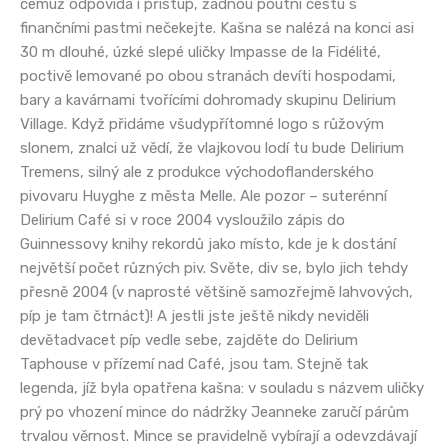
čemuž odpovídá i přístup, žádnou poutní cestu s
finančními pastmi nečekejte. Kašna se nalézá na konci asi
30 m dlouhé, úzké slepé uličky Impasse de la Fidélité,
poctivě lemované po obou stranách devíti hospodami,
bary a kavárnami tvořícími dohromady skupinu Delirium
Village. Když přidáme všudypřítomné logo s růžovým
slonem, znalci už vědí, že vlajkovou lodí tu bude Delirium
Tremens, silný ale z produkce východoflanderského
pivovaru Huyghe z města Melle. Ale pozor – suterénní
Delirium Café si v roce 2004 vysloužilo zápis do
Guinnessovy knihy rekordů jako místo, kde je k dostání
největší počet různých piv. Světe, div se, bylo jich tehdy
přesně 2004 (v naprosté většině samozřejmě lahvových,
píp je tam čtrnáct)! A jestli jste ještě nikdy neviděli
devětadvacet píp vedle sebe, zajděte do Delirium
Taphouse v přízemí nad Café, jsou tam. Stejně tak
legenda, jíž byla opatřena kašna: v souladu s názvem uličky
prý po vhození mince do nádržky Jeanneke zaručí párům
trvalou věrnost. Mince se pravidelně vybírají a odevzdávají