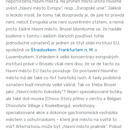
nepotvrzená hlavní města. Na prvním místě určitě musíme
uvést „hlavní město Evropy“, resp. „Evropské unie“. Jakkoli
si leckdo myslí, že tomu tak doopravdy je, de jure to pravda
není, neboť Evropská unie není suverénním státem, a nemá
proto žádné hlavní město. Brusel (domluvme se, že nadále
budeme v tomto i dalších článcích používat tohle
jednoduché označení) je jedním ze čtyř sídel institucí EU,
společně se
Štrasburkem
,
Frankfurtem n. M
. a
Lucemburkem. Vzhledem k velké koncentraci evropských
institucí právě v Bruselu však není divu, že se de facto za
hlavní město EU často považuje. Do postavení hlavního
města má ale také co říct turistický ruch. A tady podobná
označení budí mnohdy velké vášně. Tak co třeba Brusel
jako „hlavní město čokolády“? Nejen specializované butiky,
ale také dvě muzea (Choco Story přímo v centru a Belgian
Chocolate Village v Koekelbergu), workshopy,
specializované akce a dokonce gastronomická vycházka
městem s ochutnávkami – které jiné město na světě to
má? Alternativou může být „hlavní město pralinek“. Pokud