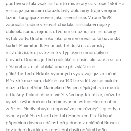
postavou stála však na tomto místě prý už v roce 1388 – a
v ulici, jíž jsme sem dorazili, byly doloženy troje veřejné
lázně, fungující zároveň jako nevěstince. V roce 1698
započala tradice věnovat chudáku naháčkovi nějaký
obleček, samozřejmě s otvorem umožňujícím nerušený
výtok vody. Onoho roku jako první věnoval soše bavorský
kurfiřt Maxmilián II. Emanuel, tehdejší nizozemský
místodržící, kroj své země v typických modrobílých
barvách. Dodnes je těch oblečků na tisíc, ale socha se do
některého z nich obléká pouze při zvláštních
příležitostech. Několik vybraných vystavuje již zmíněné
Městské muzeum, dalších asi 140 lze vidět ve speciálním
muzeu GardeRobe Manneken Pis jen nějakých sto metrů
od kašny. Pokud chcete vidět všechny, které lze, můžete
využít zvýhodněnou kombinovanou vstupenku do obou
zařízení. Modly obvykle doprovázejí nejrůznější legendy a
svou v průběhu staletí dostal i Manneken Pis. Údajně
připomíná dávnou událost při jednom z obléhání Bruselu,
kdy jeden drzý kluk na poslední chvíli počůral hořící