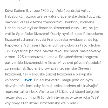
Když Karlem II. v roce 1700 vymřela španělská větev
Habsburků, rozpoutala se válka o španělské dědictví, z níž
nakonec vzešli vítězně francouzští Bourboni, nicméně
Habsburkové byli odškodněni územními zisky – mj. se jim
vrátilo Španělské Nizozemí. Osudy nyní už zase Rakouského
Nizozemí zdramatizovala Francouzská revoluce a nástup
Napoleona. Vyhlášení Spojených belgických států v lednu
1790 vystřídal po roce návrat rakouské moci, následovaný
v roce 1795 francouzskou anexí. Po vídeňském kongresu
pak vzniklo Nizozemské království, ve své původní podobě
zahrnující jak Spojené provincie nizozemské (Severní
Nizozemí), tak Rakouské (Jižní) Nizozemí a biskupské
knížectví
Lutych
. Brusel byl vedle Haagu jeho druhým
hlavním městem, díky čemuž získal dodnes přetrvávající
reprezentativní lesk. Ale to se již blížilo vyhlášení belgické
nezávislosti v říjnu 1830, definitivně potvrzené roku 1839,
kdy nový stát uznal i nizozemský král Vilém I.