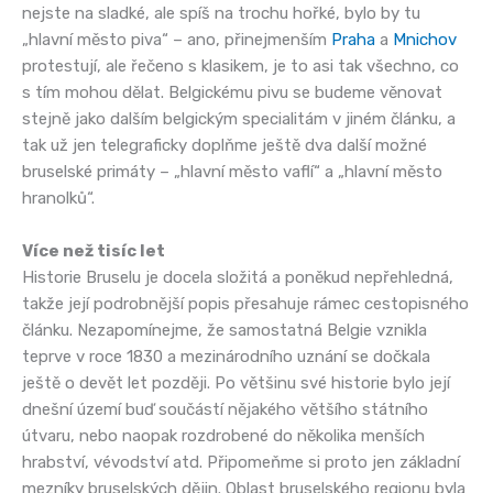
nejste na sladké, ale spíš na trochu hořké, bylo by tu
„hlavní město piva“ – ano, přinejmenším
Praha
a
Mnichov
protestují, ale řečeno s klasikem, je to asi tak všechno, co
s tím mohou dělat. Belgickému pivu se budeme věnovat
stejně jako dalším belgickým specialitám v jiném článku, a
tak už jen telegraficky doplňme ještě dva další možné
bruselské primáty – „hlavní město vaflí“ a „hlavní město
hranolků“.
Více než tisíc let
Historie Bruselu je docela složitá a poněkud nepřehledná,
takže její podrobnější popis přesahuje rámec cestopisného
článku. Nezapomínejme, že samostatná Belgie vznikla
teprve v roce 1830 a mezinárodního uznání se dočkala
ještě o devět let později. Po většinu své historie bylo její
dnešní území buď součástí nějakého většího státního
útvaru, nebo naopak rozdrobené do několika menších
hrabství, vévodství atd. Připomeňme si proto jen základní
mezníky bruselských dějin. Oblast bruselského regionu byla