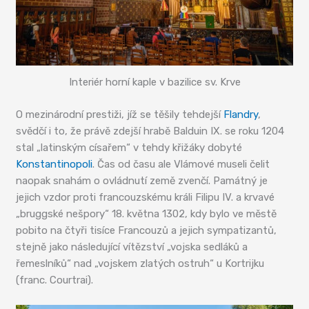
Interiér horní kaple v bazilice sv. Krve
O mezinárodní prestiži, jíž se těšily tehdejší
Flandry
,
svědčí i to, že právě zdejší hrabě Balduin IX. se roku 1204
stal „latinským císařem“ v tehdy křižáky dobyté
Konstantinopoli
. Čas od času ale Vlámové museli čelit
naopak snahám o ovládnutí země zvenčí. Památný je
jejich vzdor proti francouzskému králi Filipu IV. a krvavé
„bruggské nešpory“ 18. května 1302, kdy bylo ve městě
pobito na čtyři tisíce Francouzů a jejich sympatizantů,
stejně jako následující vítězství „vojska sedláků a
řemeslníků“ nad „vojskem zlatých ostruh“ u Kortrijku
(franc. Courtrai).