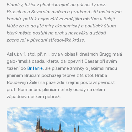
Flandry, ležící v ploché krajině na půl cesty mezi
Bruselem a Severním mořem a protkaná sítí malebných
kanálů, patří k nejnavštěvovanějším místům v Belgii.
Může za to do jité míry ekonomický a politický útlum,
který město postihl na prahu novověku a zčásti
zachoval v původní středověké kráse.
Asi už v 1. stol. př. n. l. byla v oblasti dnešních Brugg malá
galo-římská osada, kterou dal opevnit Caesar při svém
tažení do
Británie
, ale písemné zmínky o jakémsi hradu
jménem Bruciam pocházejí teprve z 8. stol. Hrabě
Boudewijn Železná paže zde zřejmě postavil pevnost
proti Normanům, plenícím tehdy osady na celém
západoevropském pobřeží.