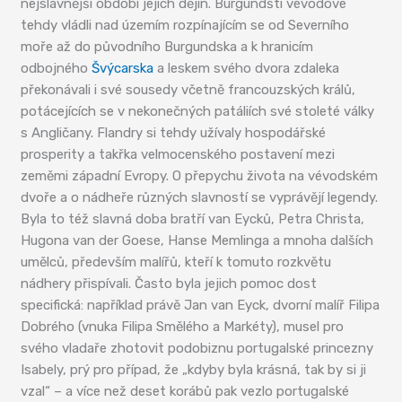
nejslavnější období jejich dějin. Burgundští vévodové
tehdy vládli nad územím rozpínajícím se od Severního
moře až do původního Burgundska a k hranicím
odbojného
Švýcarska
a leskem svého dvora zdaleka
překonávali i své sousedy včetně francouzských králů,
potácejících se v nekonečných patáliích své stoleté války
s Angličany. Flandry si tehdy užívaly hospodářské
prosperity a takřka velmocenského postavení mezi
zeměmi západní Evropy. O přepychu života na vévodském
dvoře a o nádheře různých slavností se vyprávějí legendy.
Byla to též slavná doba bratří van Eycků, Petra Christa,
Hugona van der Goese, Hanse Memlinga a mnoha dalších
umělců, především malířů, kteří k tomuto rozkvětu
nádhery přispívali. Často byla jejich pomoc dost
specifická: například právě Jan van Eyck, dvorní malíř Filipa
Dobrého (vnuka Filipa Smělého a Markéty), musel pro
svého vladaře zhotovit podobiznu portugalské princezny
Isabely, prý pro případ, že „kdyby byla krásná, tak by si ji
vzal“ – a více než deset korábů pak vezlo portugalské