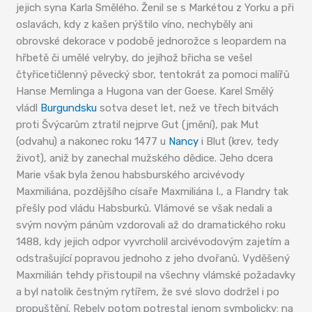
jejich syna Karla Smělého. Ženil se s Markétou z Yorku a při
oslavách, kdy z kašen prýštilo víno, nechyběly ani
obrovské dekorace v podobě jednorožce s leopardem na
hřbetě či umělé velryby, do jejíhož břicha se vešel
čtyřicetičlenný pěvecký sbor, tentokrát za pomoci malířů
Hanse Memlinga a Hugona van der Goese. Karel Smělý
vládl
Burgundsku
sotva deset let, než ve třech bitvách
proti Švýcarům ztratil nejprve Gut (jmění), pak Mut
(odvahu) a nakonec roku 1477 u
Nancy
i Blut (krev, tedy
život), aniž by zanechal mužského dědice. Jeho dcera
Marie však byla ženou habsburského arcivévody
Maxmiliána, pozdějšího císaře Maxmiliána I., a Flandry tak
přešly pod vládu Habsburků. Vlámové se však nedali a
svým novým pánům vzdorovali až do dramatického roku
1488, kdy jejich odpor vyvrcholil arcivévodovým zajetím a
odstrašující popravou jednoho z jeho dvořanů. Vyděšený
Maxmilián tehdy přistoupil na všechny vlámské požadavky
a byl natolik čestným rytířem, že své slovo dodržel i po
propuštění. Rebely potom potrestal jenom symbolicky: na