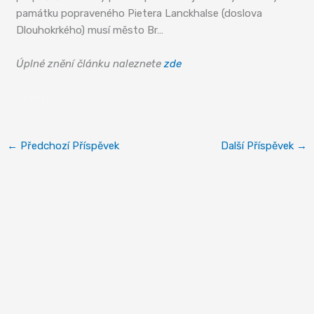
památku popraveného Pietera Lanckhalse (doslova
Dlouhokrkého) musí město Br…
Úplné znění článku naleznete
zde
Bruggy
←
Předchozí Příspěvek
Další Příspěvek
→