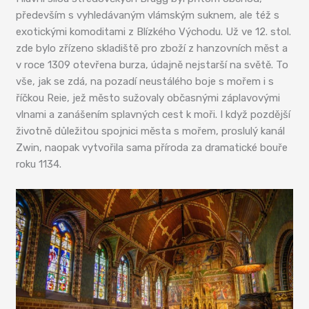
především s vyhledávaným vlámským suknem, ale též s
exotickými komoditami z Blízkého Východu. Už ve 12. stol.
zde bylo zřízeno skladiště pro zboží z hanzovních měst a
v roce 1309 otevřena burza, údajně nejstarší na světě. To
vše, jak se zdá, na pozadí neustálého boje s mořem i s
říčkou Reie, jež město sužovaly občasnými záplavovými
vlnami a zanášením splavných cest k moři. I když pozdější
životně důležitou spojnici města s mořem, proslulý kanál
Zwin, naopak vytvořila sama příroda za dramatické bouře
roku 1134.