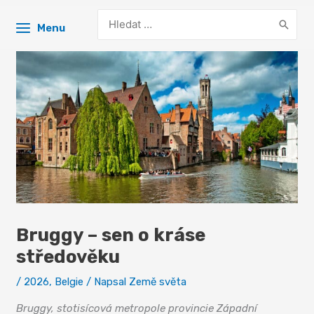
Search
Menu
for:
Bruggy – sen o kráse
středověku
/
2026
,
Belgie
/ Napsal
Země světa
Bruggy, stotisícová metropole provincie Západní