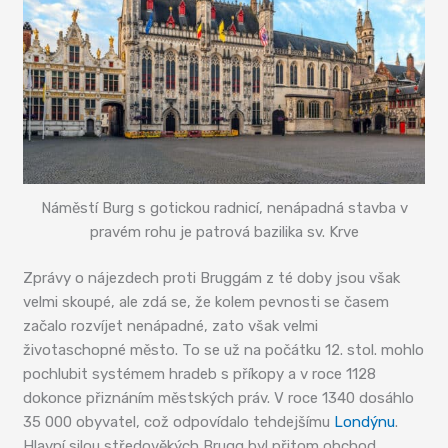
Náměstí Burg s gotickou radnicí, nenápadná stavba v
pravém rohu je patrová bazilika sv. Krve
Zprávy o nájezdech proti Bruggám z té doby jsou však
velmi skoupé, ale zdá se, že kolem pevnosti se časem
začalo rozvíjet nenápadné, zato však velmi
životaschopné město. To se už na počátku 12. stol. mohlo
pochlubit systémem hradeb s příkopy a v roce 1128
dokonce přiznáním městských práv. V roce 1340 dosáhlo
35 000 obyvatel, což odpovídalo tehdejšímu
Londýnu
.
Hlavní silou středověkých Brugg byl přitom obchod,