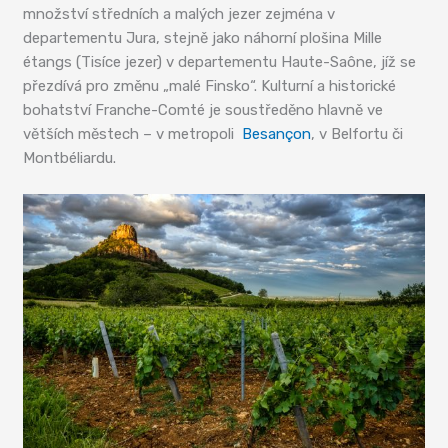
množství středních a malých jezer zejména v
departementu Jura, stejně jako náhorní plošina Mille
étangs (Tisíce jezer) v departementu Haute-Saône, jíž se
přezdívá pro změnu „malé Finsko“. Kulturní a historické
bohatství Franche-Comté je soustředěno hlavně ve
větších městech – v metropoli
Besançon
, v Belfortu či
Montbéliardu.