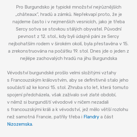
Pro Burgundsko je typické množství nejrůznějších
„châteaux“, hradů a zámků. Nepřekvapí proto, že je
najdeme často i v nejmenších vesnicích, jako je třeba
Sercy sotva se stovkou stálých obyvatel. Původní
pevnost z 12. stol., kdy byli údajně páni ze Sercy
nejbohatším rodem v širokém okolí, byla přestavěna v 15.
a zrekonstruována na počátku 19. stol. Dnes jde o jeden z
nejlépe zachovalých hradů na jihu Burgundska
Vévodství burgundské prošlo velmi složitými vztahy
s Francouzským královstvím, aby se definitivně stalo jeho
součástí až ke konci 15. stol. Zhruba sto let, která tomuto
spojení předcházela, však zažívalo své zlaté období,
v němž si burgundští vévodové v ničem nezadali
s francouzskými králi a k vévodství, jež mělo větší rozlohu
než samotná Francie, patřily třeba i
Flandry
a část
Nizozemska
.