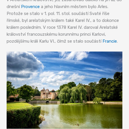
dnešní
Provence
a jeho hlavním městem bylo Arles.
Protože se stalo v 1. pol. 11. stol. součástí Svaté říše
římské, byl arelatským králem také Karel IV., a to dokonce
králem posledním. V roce 1378 Karel IV. daroval Arelatské
království francouzskému korunnímu princi Karlovi,
pozdějšímu králi Karlu VI., čímž se stalo součástí
Francie
.