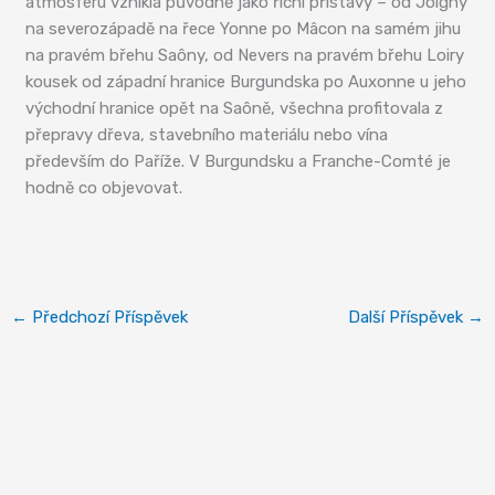
atmosféru vznikla původně jako říční přístavy – od Joigny
na severozápadě na řece Yonne po Mâcon na samém jihu
na pravém břehu Saôny, od Nevers na pravém břehu Loiry
kousek od západní hranice Burgundska po Auxonne u jeho
východní hranice opět na Saôně, všechna profitovala z
přepravy dřeva, stavebního materiálu nebo vína
především do Paříže. V Burgundsku a Franche-Comté je
hodně co objevovat.
Burgundsko
←
Předchozí Příspěvek
Další Příspěvek
→