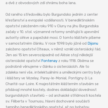
a dvě z obvodových zdí chrámu boha Iana.
Od raného středověku bylo Burgundsko jedním z center
křesťanství a evropské vzdělanosti. V benediktinském
opatství založeném roku 910 v Cluny na jihu Burgundska
začaly v 10. stol. významné reformy směřující k upevnění
autority církve a papežské moci. O tomto klášteře píšeme
v samostatném článku. V roce 1098 bylo jižně od
Dijonu
založeno opatství Cîteaux, v němž vznikl cisterciácký řád.
Jen asi 15 km severozápadně od Alésie stojí někdejší
cisterciácké opatství
Fontenay
z roku 1118. Oběma se
podrobně věnujeme v článku o cisterciácích. Ale to
zdaleka není vše, intelektuálními a uměleckými centry byly
i kláštery ve Vézelay, Paray-le-Monial, Pontigny či La
Charité-sur-Loire. K majestátním klášterním stavbám se
přidávají mnohé kostely, dodnes dokládající dovednost
burgundských stavitelů – od archaické střídmosti kostela
sv. Filiberta v Tournusu, hlavní dochované součásti
tamního benediktinského opatství, až po bohatou