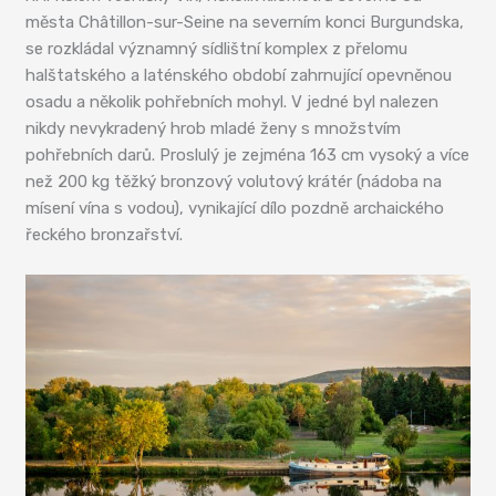
města Châtillon-sur-Seine na severním konci Burgundska,
se rozkládal významný sídlištní komplex z přelomu
halštatského a laténského období zahrnující opevněnou
osadu a několik pohřebních mohyl. V jedné byl nalezen
nikdy nevykradený hrob mladé ženy s množstvím
pohřebních darů. Proslulý je zejména 163 cm vysoký a více
než 200 kg těžký bronzový volutový krátér (nádoba na
mísení vína s vodou), vynikající dílo pozdně archaického
řeckého bronzařství.