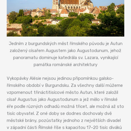
Jedním z burgundských měst římského původu je Autun
založený císařem Augustem jako Augustodunum, jehož
panoramatu dominuje katedrála sv. Lazara, vynikající
památka románské architektury
Vykopávky Alésie nejsou jedinou připomínkou galsko-
římského období v Burgundsku. Za všechny další můžeme
vzpomenout třináctitisícové město Autun, které založil
císař Augustus jako Augustodunum a jež mělo v římské
éře podle různých odhadů možná třicet, ale možná až sto
tisíc obyvatel. Z oné doby se dodnes dochovaly dvě
městské brány, pozůstatky jednoho z největších divadel
v západní části Římské říše s kapacitou 17–20 tisíc diváků