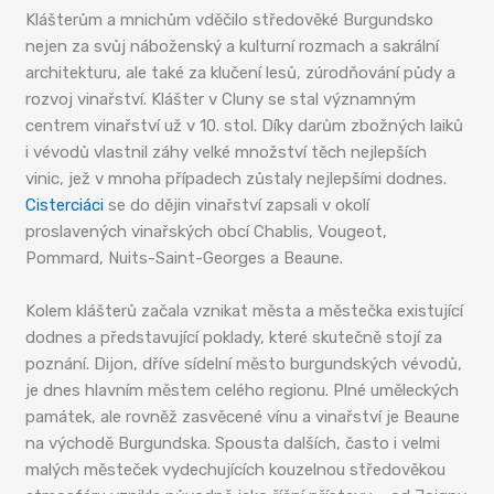
Klášterům a mnichům vděčilo středověké Burgundsko
nejen za svůj náboženský a kulturní rozmach a sakrální
architekturu, ale také za klučení lesů, zúrodňování půdy a
rozvoj vinařství. Klášter v Cluny se stal významným
centrem vinařství už v 10. stol. Díky darům zbožných laiků
i vévodů vlastnil záhy velké množství těch nejlepších
vinic, jež v mnoha případech zůstaly nejlepšími dodnes.
Cisterciáci
se do dějin vinařství zapsali v okolí
proslavených vinařských obcí Chablis, Vougeot,
Pommard, Nuits-Saint-Georges a Beaune.
Kolem klášterů začala vznikat města a městečka existující
dodnes a představující poklady, které skutečně stojí za
poznání. Dijon, dříve sídelní město burgundských vévodů,
je dnes hlavním městem celého regionu. Plné uměleckých
památek, ale rovněž zasvěcené vínu a vinařství je Beaune
na východě Burgundska. Spousta dalších, často i velmi
malých městeček vydechujících kouzelnou středověkou