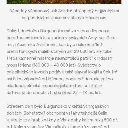
Nápadný vápencový suk Solutré obklopený nejjižnějšími
burgundskými vinicemi v oblasti Mâconnais
Oblast dnešního Burgundska má za sebou dlouhou a
bohatou historii, která začíná v jeskyních Arcy-sur-Cure
mezi Auxerre a Avallonem, kde bylo nalezeno 160
prehistorických maleb starých asi 28 000 let, ale také
třeba kamenné nástroje neandrtálců patřící k industrii
moustérienu (160 000 – 40 000 let). Svědectví o
paleolitických lovcích podává také slavná lokalita Solutré
asi 8 km západně od Mâconu, podle níž dostala jméno
mladopaleolitická archeologická kultura solutréen
datovaná do období zhruba před 22 – 18 tis. let.
Středem dění bylo Burgundsko v keltských/galských
dobách. Bohatství i obchodní vztahy tehdejší Galie
ilustruje tzv. hrob kněžny z Vix z doby kolem roku 500 př.
n. l. Kolem vesničky Vix, několik kilometrů severně od