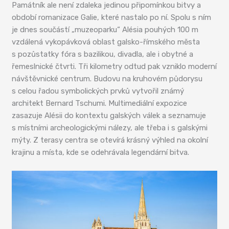
Památník ale není zdaleka jedinou připomínkou bitvy a
období romanizace Galie, které nastalo po ní. Spolu s ním
je dnes součástí „muzeoparku“ Alésia pouhých 100 m
vzdálená vykopávková oblast galsko-římského města
s pozůstatky fóra s bazilikou, divadla, ale i obytné a
řemeslnické čtvrti. Tři kilometry odtud pak vzniklo moderní
návštěvnické centrum. Budovu na kruhovém půdorysu
s celou řadou symbolických prvků vytvořil známý
architekt Bernard Tschumi. Multimediální expozice
zasazuje Alésii do kontextu galských válek a seznamuje
s místními archeologickými nálezy, ale třeba i s galskými
mýty. Z terasy centra se otevírá krásný výhled na okolní
krajinu a místa, kde se odehrávala legendární bitva.