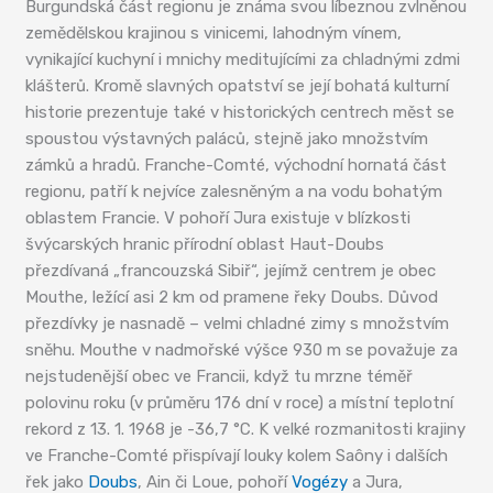
Burgundská část regionu je známa svou líbeznou zvlněnou
zemědělskou krajinou s vinicemi, lahodným vínem,
vynikající kuchyní i mnichy meditujícími za chladnými zdmi
klášterů. Kromě slavných opatství se její bohatá kulturní
historie prezentuje také v historických centrech měst se
spoustou výstavných paláců, stejně jako množstvím
zámků a hradů. Franche-Comté, východní hornatá část
regionu, patří k nejvíce zalesněným a na vodu bohatým
oblastem Francie. V pohoří Jura existuje v blízkosti
švýcarských hranic přírodní oblast Haut-Doubs
přezdívaná „francouzská Sibiř“, jejímž centrem je obec
Mouthe, ležící asi 2 km od pramene řeky Doubs. Důvod
přezdívky je nasnadě – velmi chladné zimy s množstvím
sněhu. Mouthe v nadmořské výšce 930 m se považuje za
nejstudenější obec ve Francii, když tu mrzne téměř
polovinu roku (v průměru 176 dní v roce) a místní teplotní
rekord z 13. 1. 1968 je -36,7 °C. K velké rozmanitosti krajiny
ve Franche-Comté přispívají louky kolem Saôny i dalších
řek jako
Doubs
, Ain či Loue, pohoří
Vogézy
a Jura,