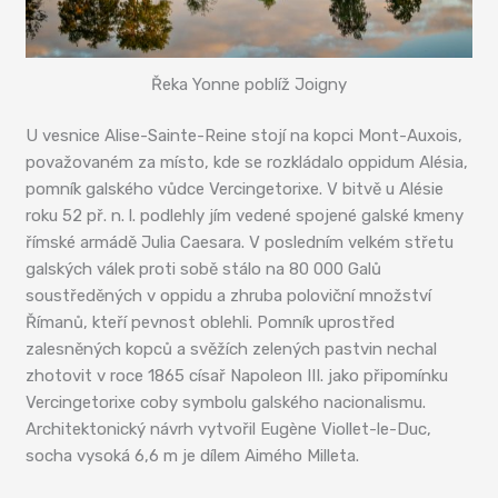
Řeka Yonne poblíž Joigny
U vesnice Alise-Sainte-Reine stojí na kopci Mont-Auxois,
považovaném za místo, kde se rozkládalo oppidum Alésia,
pomník galského vůdce Vercingetorixe. V bitvě u Alésie
roku 52 př. n. l. podlehly jím vedené spojené galské kmeny
římské armádě Julia Caesara. V posledním velkém střetu
galských válek proti sobě stálo na 80 000 Galů
soustředěných v oppidu a zhruba poloviční množství
Římanů, kteří pevnost oblehli. Pomník uprostřed
zalesněných kopců a svěžích zelených pastvin nechal
zhotovit v roce 1865 císař Napoleon III. jako připomínku
Vercingetorixe coby symbolu galského nacionalismu.
Architektonický návrh vytvořil Eugène Viollet-le-Duc,
socha vysoká 6,6 m je dílem Aimého Milleta.