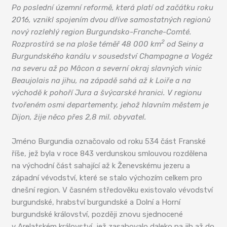
Po poslední územní reformě, která platí od začátku roku
2016, vznikl spojením dvou dříve samostatných regionů
nový rozlehlý region Burgundsko-Franche-Comté.
2
Rozprostírá se na ploše téměř 48 000 km
od Seiny a
Burgundského kanálu v sousedství Champagne a Vogéz
na severu až po Mâcon a severní okraj slavných vinic
Beaujolais na jihu, na západě sahá až k Loiře a na
východě k pohoří Jura a švýcarské hranici. V regionu
tvořeném osmi departementy, jehož hlavním městem je
Dijon, žije něco přes 2,8 mil. obyvatel.
Jméno Burgundia označovalo od roku 534 část Franské
říše, jež byla v roce 843 verdunskou smlouvou rozdělena
na východní část sahající až k Ženevskému jezeru a
západní vévodství, které se stalo výchozím celkem pro
dnešní region. V časném středověku existovalo vévodství
burgundské, hrabství burgundské a Dolní a Horní
burgundské království, později znovu sjednocené
v Arelatském království, jež zasahovalo daleko na jih až do