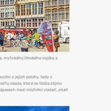
ba, mytického římského vojáka a
ucími z jejich polohy, tedy s
počtu osada, která se těšila zájmu
zápasech mezi místními vladaři, císaři