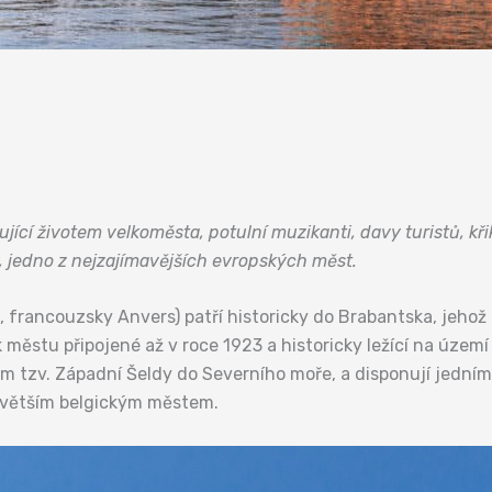
jící životem velkoměsta, potulní muzikanti, davy turistů, kři
 jedno z nejzajímavějších evropských měst.
 francouzsky Anvers) patří historicky do Brabantska, jehož
 městu připojené až v roce 1923 a historicky ležící na územ
rem tzv. Západní Šeldy do Severního moře, a disponují jedním
jvětším belgickým městem.