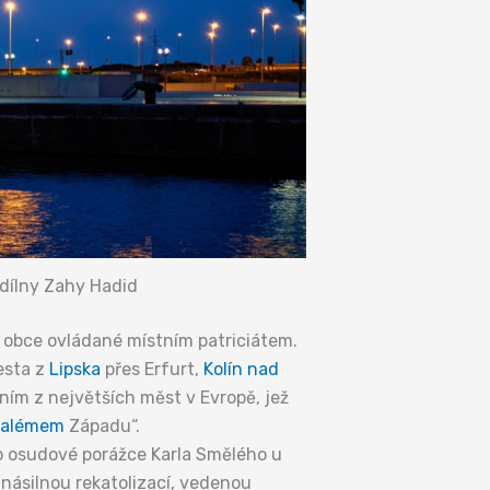
 dílny Zahy Hadid
 obce ovládané místním patriciátem.
esta z
Lipska
přes Erfurt,
Kolín nad
ním z největších měst v Evropě, jež
zalémem
Západu“.
o osudové porážce Karla Smělého u
 násilnou rekatolizací, vedenou