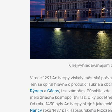
K nejvyhledávanějším d
V roce 1291 Antverpy získaly městská práv
Ten se opíral hlavně o produkci sukna a obc
Rýnem
a
Cáchy
) i se zámořím. Působila zd
mělo značně kosmopolitní ráz. Díky početn
Od roku 1430 byly Antverpy stejně jako ce
Nancy
roku 1477 pak Habsburského Nizozemí.