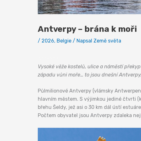
Antverpy – brána k moři
/
2026
,
Belgie
/ Napsal
Země světa
Antverpy
Vysoké věže kostelů, ulice a náměstí překypu
západu vůni moře… to jsou dnešní Antverpy,
Půlmilionové Antverpy (vlámsky Antwerpen,
hlavním městem. S výjimkou jediné čtvrti (k
břehu Šeldy, jež asi o 30 km dál ústí estuá
Počtem obyvatel jsou Antverpy zdaleka ne