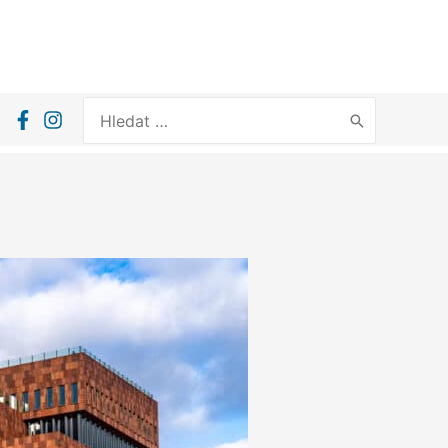
Search
for: