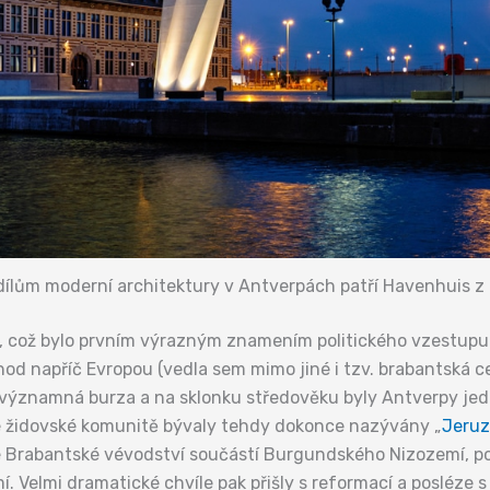
ílům moderní architektury v Antverpách patří Havenhuis z
a, což bylo prvním výrazným znamením politického vzestupu
hod napříč Evropou (vedla sem mimo jiné i tzv. brabantská c
e významná burza a na sklonku středověku byly Antverpy jed
é židovské komunitě bývaly tehdy dokonce nazývány „
Jeru
lé Brabantské vévodství součástí Burgundského Nizozemí, p
 Velmi dramatické chvíle pak přišly s reformací a posléze s