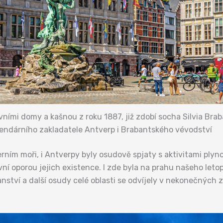
vními domy a kašnou z roku 1887, již zdobí socha Silvia Bra
endárního zakladatele Antverp i Brabantského vévodství
rním moři, i Antverpy byly osudově spjaty s aktivitami plyno
ní oporou jejich existence. I zde byla na prahu našeho leto
ťanství a další osudy celé oblasti se odvíjely v nekonečných 