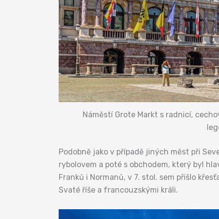
Náměstí Grote Markt s radnicí, cecho
leg
Podobně jako v případě jiných měst při Seve
rybolovem a poté s obchodem, který byl hlav
Franků i Normanů, v 7. stol. sem přišlo křes
Svaté říše a francouzskými králi.