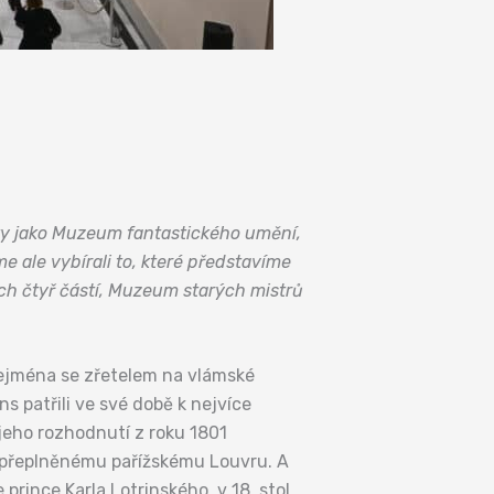
ity jako Muzeum fantastického umění,
le vybírali to, které představíme
ich čtyř částí, Muzeum starých mistrů
zejména se zřetelem na vlámské
s patřili ve své době k nejvíce
jeho rozhodnutí z roku 1801
 přeplněnému pařížskému Louvru. A
rince Karla Lotrinského, v 18. stol.