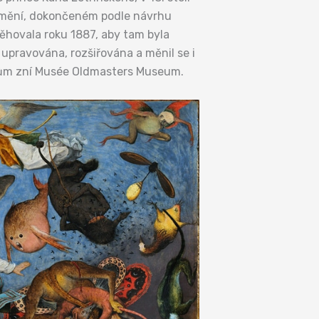
 umění, dokončeném podle návrhu
těhovala roku 1887, aby tam byla
pravována, rozšiřována a měnil se i
istům zní Musée Oldmasters Museum.