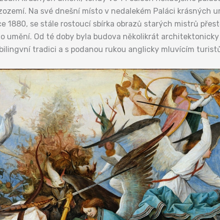
Nizozemí. Na své dnešní místo v nedalekém Paláci krásných
e 1880, se stále rostoucí sbírka obrazů starých mistrů přes
umění. Od té doby byla budova několikrát architektonicky u
é bilingvní tradici a s podanou rukou anglicky mluvícím tur