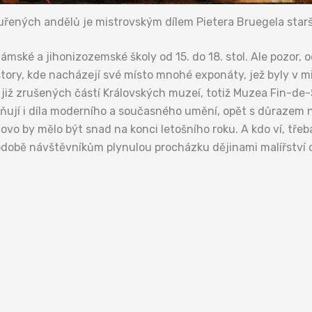
řených andělů je mistrovským dílem Pietera Bruegela star
ámské a jihonizozemské školy od 15. do 18. stol. Ale pozor, 
story, kde nacházejí své místo mnohé exponáty, jež byly v 
již zrušených částí Královských muzeí, totiž Muzea Fin-de-
ňují i díla moderního a současného umění, opět s důrazem n
ovo by mělo být snad na konci letošního roku. A kdo ví, tře
obě návštěvníkům plynulou procházku dějinami malířství 