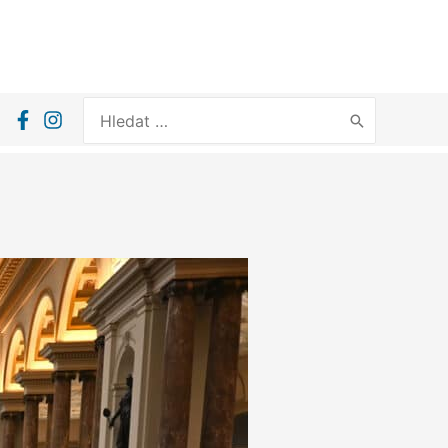
Search
for: