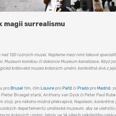
k magii surrealismu
e než 120 různých muzeí. Najdeme mezi nimi takové special
Muzeum komiksu či dokonce Muzeum kanalizace. Když jsme a
elgická královská muzea krásných umění, konkrétně dvě z jej
ou pro
Brusel
tím, čím
Louvre
pro
Paříž
či
Prado
pro
Madrid
, 
 Pieter Bruegel starší, Anthony van Dyck či Peter Paul Ruben
m stojí, pro někoho možná překvapivě, Napoleon, konkrétně 
ouzských departementů umělecké muzeum, aby se ulehčilo
eum krásných umění, tehdy ve 14 sálech někdejšího paláce p