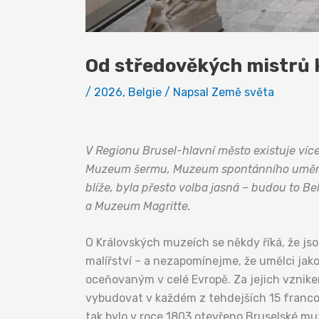
Od středověkých mistrů 
/
2026
,
Belgie
/ Napsal
Země světa
Bruselská muzea
V Regionu Brusel-hlavní město existuje víc
Muzeum šermu, Muzeum spontánního umění, 
blíže, byla přesto volba jasná – budou to B
a Muzeum Magritte.
O Královských muzeích se někdy říká, že js
malířství – a nezapomínejme, že umělci jako
oceňovaným v celé Evropě. Za jejich vznike
vybudovat v každém z tehdejších 15 franc
tak bylo v roce 1803 otevřeno Bruselské muz