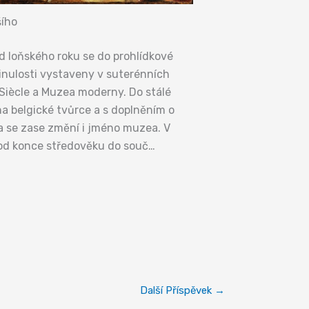
šího
od loňského roku se do prohlídkové
minulosti vystaveny v suterénních
Siècle a Muzea moderny. Do stálé
a belgické tvůrce a s doplněním o
ba se zase změní i jméno muzea. V
od konce středověku do souč…
Další Příspěvek
→