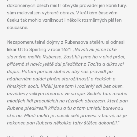
dokončených dílech mistr obvykle prováděl jen korektury;
sám maloval jen vybrané obrazy. V krátkém časovém
úseku tak mohlo vzniknout i několik rozměrných pláten
současně.
Nezapomenutelné dojmy z Rubensova ateliéru si odnesl
lékař Otto Sperling v roce 1621:
„Navštívili jsme také
slavného malíře Rubense. Zastihli jsme ho v plné práci,
přičemž si navíc ještě dal předčítat z Tacita a diktoval
dopis…Potom poručil sluhovi, aby nás provedl po
nádherném paláci plném starožitností a řeckých a
římských soch. Viděli jsme tam i rozlehlý sál bez oken,
osvětlený velkým otvorem ve stropě. Sedělo tam mnoho
mladých lidí pracujících na různých obrazech, které pan
Rubens předkreslil křídou a tu a tam umístil barevnou
skvrnu. Mladí malíři je museli celé provést v barvě, až je
nakonec pan Rubens několika tahy štětce dokončil.“