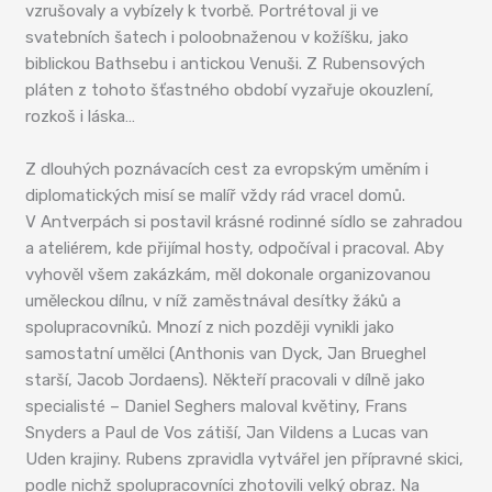
vzrušovaly a vybízely k tvorbě. Portrétoval ji ve
svatebních šatech i poloobnaženou v kožíšku, jako
biblickou Bathsebu i antickou Venuši. Z Rubensových
pláten z tohoto šťastného období vyzařuje okouzlení,
rozkoš i láska…
Z dlouhých poznávacích cest za evropským uměním i
diplomatických misí se malíř vždy rád vracel domů.
V Antverpách si postavil krásné rodinné sídlo se zahradou
a ateliérem, kde přijímal hosty, odpočíval i pracoval. Aby
vyhověl všem zakázkám, měl dokonale organizovanou
uměleckou dílnu, v níž zaměstnával desítky žáků a
spolupracovníků. Mnozí z nich později vynikli jako
samostatní umělci (Anthonis van Dyck, Jan Brueghel
starší, Jacob Jordaens). Někteří pracovali v dílně jako
specialisté – Daniel Seghers maloval květiny, Frans
Snyders a Paul de Vos zátiší, Jan Vildens a Lucas van
Uden krajiny. Rubens zpravidla vytvářel jen přípravné skici,
podle nichž spolupracovníci zhotovili velký obraz. Na