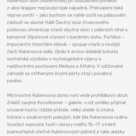
Rubensův dům (Rubenshuis) při současném pohledu
z ulice Wapper nepůsobí nijak nápadně. Překvapení čeká
teprve uvnitř – jako bychom se náhle ocitli na palácovém
nádvoří ve slunné Itálii! Čestný dvůr čtvercového
půdorysu ohraničuje starší obytný dům z pálených cihel a
kamenné třípatrové stavení v barokním slohu. Portikus –
impozantní triumfální oblouk – spojuje starší a novější
části Rubensova sídla. Obdiv k antice dokládá bohatá
sochařská výzdoba s mytologickými výjevy a
nadživotními postavami Merkura a Athény. V udržované
zahradě se stříhanými živými ploty stojí i půvabný
pavilon.
Místnostmi Rubensova domu nyní vede prohlídkový okruh.
Zvlášť zaujme
Kunstkamer
– galerie, v níž umělec přijímal
urozené hosty i blízké přátele, velký ateliér či útulná
ložnice v soukromých pokojích, kde žila Rubensova rodina.
Součást expozice tvoří i obrazy malířů 15.–17. století
(samozřejmě včetně Rubensových pláten) a také ukázky