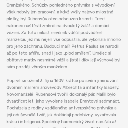
Oranžského. Schůzky pohledného právníka s vévodkyní
však nebyly jen pracovní, a když vyšly najevo milostné
pletky, byl Rubensův otec odsouzen k smrti. Trest
nakonec naštěstí zmírnili na dvouletý žalář a domácí
vězení. Za tuto milost nevěrník vděčil podváděné
manželce, jež mu nejen vše odpustila, ale vykonala mnoho
pro jeho záchranu. Budoucí malíř Petrus Paulus se narodil
až po této aféře, snad i jako „plod smíření“. Umělec si
obětavé matky nesmírně vážil a jistě i díky její výchově byl
sám později věrným manželem.
Poprvé se oženil 3. října 1609, krátce po svém jmenování
dvorním malířem arcivévody Albrechta a infantky Isabelly.
Novomanželé Rubensovi tvořili dokonalý pár. Malíři bylo
dvaatřicet let, jeho vyvolené Isabelle Brantové sedmnáct.
Pocházela z rodiny vzdělaného antverpského právníka a
její oduševnělá tvář, jak dokládají podobizny, vyzařovala
krásu i inteligenci. Společný harmonický život narušila až