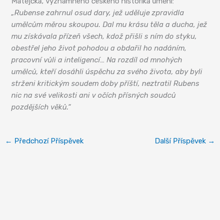
Matějčka, významného českého historika umění:
„Rubense zahrnul osud dary, jež uděluje zpravidla
umělcům měrou skoupou. Dal mu krásu těla a ducha, jež
mu získávala přízeň všech, kdož přišli s ním do styku,
obestřel jeho život pohodou a obdařil ho nadáním,
pracovní vůli a inteligencí… Na rozdíl od mnohých
umělců, kteří dosáhli úspěchu za svého života, aby byli
strženi kritickým soudem doby příští, neztratil Rubens
nic na své velikosti ani v očích přísných soudců
pozdějších věků.“
←
Předchozí Příspěvek
Další Příspěvek
→