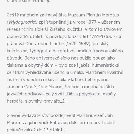
s děťátkem a studie).
Ještě mnohem zajímavější je Muzeum Plantin Moretus
(Vrijdagmarkt)
zpřístupněné již v roce 1877 v úžasném
renesančním sídle U Zlatého kružítka. V tomto stylovém
domě z 16. století, s pozdější lodžií z let 1761–1763, žil a
pracoval Christophe Plantin (1520–1589), proslulý
knihtiskař, typograf a dekorativní umělec francouzského
původu. Jeho antverpské sídlo nesloužilo pouze jako
tiskárna a obytný dům – bylo zde i jakési humanistické
centrum vyhledávané učenci a umělci. Plantinem kvalitně
tištěná vědecká i církevní díla v latině, hebrejštině,
francouzštině, španělštině, řečtině a mnoha dalších
jazycích obdivoval celý svět (Biblia polyglotta, misály,
herbáře, slovníky, breviáře…).
Slavné vydavatelství později vedl Plantinův zeť Jan
Moretus a jeho vnuk Baltazar; další potomci v tradici
pokračovali až do 19. století.