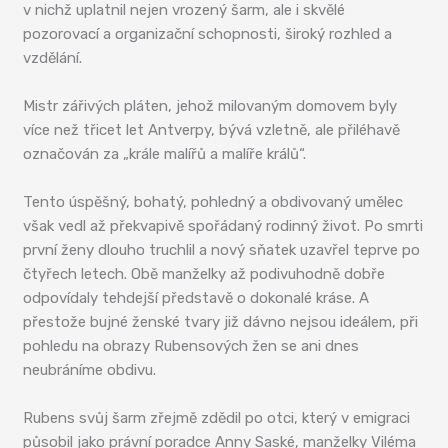
v nichž uplatnil nejen vrozený šarm, ale i skvělé
pozorovací a organizační schopnosti, široký rozhled a
vzdělání.
Mistr zářivých pláten, jehož milovaným domovem byly
více než třicet let Antverpy, bývá vzletně, ale přiléhavě
označován za „krále malířů a malíře králů“.
Tento úspěšný, bohatý, pohledný a obdivovaný umělec
však vedl až překvapivě spořádaný rodinný život. Po smrti
první ženy dlouho truchlil a nový sňatek uzavřel teprve po
čtyřech letech. Obě manželky až podivuhodně dobře
odpovídaly tehdejší představě o dokonalé kráse. A
přestože bujné ženské tvary již dávno nejsou ideálem, při
pohledu na obrazy Rubensových žen se ani dnes
neubráníme obdivu.
Rubens svůj šarm zřejmě zdědil po otci, který v emigraci
působil jako právní poradce Anny Saské, manželky Viléma