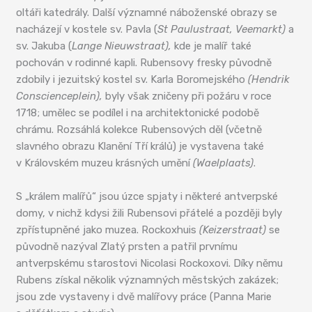
oltáři katedrály. Další významné náboženské obrazy se
nacházejí v kostele sv. Pavla (
St Paulustraat, Veemarkt)
a
sv. Jakuba (
Lange Nieuwstraat),
kde je malíř také
pochován v rodinné kapli. Rubensovy fresky původně
zdobily i jezuitský kostel sv. Karla Boromejského
(Hendrik
Conscienceplein),
byly však zničeny při požáru v roce
1718; umělec se podílel i na architektonické podobě
chrámu. Rozsáhlá kolekce Rubensových děl (včetně
slavného obrazu Klanění Tří králů) je vystavena také
v Královském muzeu krásných umění
(Waelplaats)
.
S „králem malířů“ jsou úzce spjaty i některé antverpské
domy, v nichž kdysi žili Rubensovi přátelé a později byly
zpřístupněné jako muzea. Rockoxhuis
(Keizerstraat)
se
původně nazýval Zlatý prsten a patřil prvnímu
antverpskému starostovi Nicolasi Rockoxovi. Díky němu
Rubens získal několik významných městských zakázek;
jsou zde vystaveny i dvě malířovy práce (Panna Marie