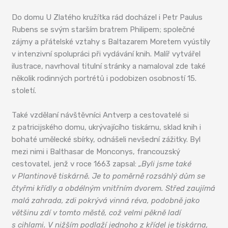
Do domu U Zlatého kružítka rád docházel i Petr Paulus
Rubens se svým starším bratrem Philipem; společné
zájmy a přátelské vztahy s Baltazarem Moretem vyústily
v intenzivní spolupráci při vydávání knih. Malíř vytvářel
ilustrace, navrhoval titulní stránky a namaloval zde také
několik rodinných portrétů i podobizen osobností 15.
století.
Také vzdělaní návštěvníci Antverp a cestovatelé si
z patricijského domu, ukrývajícího tiskárnu, sklad knih i
bohaté umělecké sbírky, odnášeli nevšední zážitky. Byl
mezi nimi i Balthasar de Monconys, francouzský
cestovatel, jenž v roce 1663 zapsal:
„Byli jsme také
v Plantinově tiskárně. Je to poměrně rozsáhlý dům se
čtyřmi křídly a obdélným vnitřním dvorem. Střed zaujímá
malá zahrada, zdi pokrývá vinná réva, podobně jako
většinu zdí v tomto městě, což velmi pěkně ladí
s cihlami. V nižším podlaží jednoho z křídel je tiskárna,