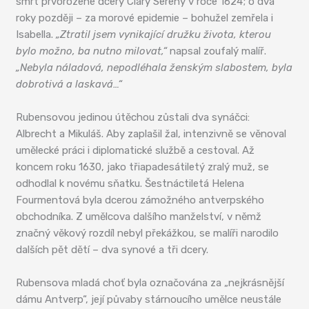
smrt prvorozené dcery Clary Sereny v roce 1624; o dva
roky později – za morové epidemie – bohužel zemřela i
Isabella.
„Ztratil jsem vynikající družku života, kterou
bylo možno, ba nutno milovat,“
napsal zoufalý malíř.
„Nebyla náladová, nepodléhala ženským slabostem, byla
dobrotivá a laskavá…“
Rubensovou jedinou útěchou zůstali dva synáčci:
Albrecht a Mikuláš. Aby zaplašil žal, intenzivně se věnoval
umělecké práci i diplomatické službě a cestoval. Až
koncem roku 1630, jako třiapadesátiletý zralý muž, se
odhodlal k novému sňatku. Šestnáctiletá Helena
Fourmentová byla dcerou zámožného antverpského
obchodníka. Z umělcova dalšího manželství, v němž
značný věkový rozdíl nebyl překážkou, se malíři narodilo
dalších pět dětí – dva synové a tři dcery.
Rubensova mladá choť byla označována za „nejkrásnější
dámu Antverp“, její půvaby stárnoucího umělce neustále