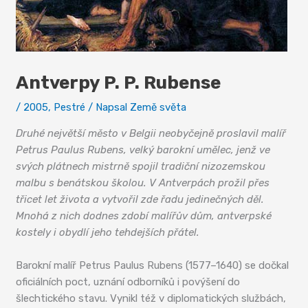
Antverpy P. P. Rubense
/
2005
,
Pestré
/ Napsal
Země světa
Druhé největší město v Belgii neobyčejně proslavil malíř
Petrus Paulus Rubens, velký barokní umělec, jenž ve
svých plátnech mistrně spojil tradiční nizozemskou
malbu s benátskou školou. V Antverpách prožil přes
třicet let života a vytvořil zde řadu jedinečných děl.
Mnohá z nich dodnes zdobí malířův dům, antverpské
kostely i obydlí jeho tehdejších přátel.
Barokní malíř Petrus Paulus Rubens (1577–1640) se dočkal
oficiálních poct, uznání odborníků i povýšení do
šlechtického stavu. Vynikl též v diplomatických službách,