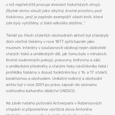
v níž nepřetržitě pracuje dvanáct tiskařských strojů.
Zbytek domu slouží jako obytný, kromě prostoru pod
tiskárnou, jenž je zaplněn exempláři všech knih, které
zde byly vytištěny, a také několika dalšími…“
Téměř po třech stoletích obchodních aktivit byl starobylý
dům včetně tiskárny v roce 1877 zpřístupněn jako
muzeum. Interiéry v současnosti obdivují nejen sběratelé
starých tisků a uměleckých děl, jak tomu bylo v minulosti.
Kromě soukromých pokojů, pracovny, knihovny a sálů
s uměleckými předměty a starými tisky návštěvníky čeká i
prohlídka tiskárny s dosud funkčními lisy z 16. a 17. století,
korektornou a obchodem. Unikátní rodinný a obchodní
archiv byl v roce 2001 po právu zapsán do seznamu
světového kulturního dědictví UNESCO.
Na závěr našeho putování Antverpami v Rubensových
stopách si připomeňme výstižná slova Antonína