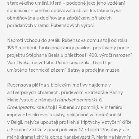
starověkého umění, které – podobně jako jeho vzdělaní
současníci – umělec obdivoval a sbíral. Instalace bývá
obměňována a doplňována zápůjčkami při akcích
pořádaných v rámci Rubensových výročí.
Naproti vchodu do areálu Rubensova domu stojí od roku
1999 moderní funkcionalistický pavilon, postavený podle
projektu Stéphana Beela u příležitosti 400. výročí narození
Van Dycka, největšího Rubensova žáka. Uvnitř je
umístěno technické zázemí, šatny a prodejna muzea.
Rubensova plátna s biblickými motivy najdeme v
antverpských chrámech, především v katedrále Panny
Marie
(
vstup z náměstí
Handschoenmarkt
či
Groenplaats,
kde stojí i Rubensův pomník
).
V interiéru
impozantní církevní stavby, pokládané za nejkrásnější
v Belgii, nejvíce upoutají protilehlé triptychy Vztyčení kříže
a Snímání z kříže z první poloviny 17. století. Působivý, ale
méně dramatický je obraz Nanebevzetí P. Marie na hlavním