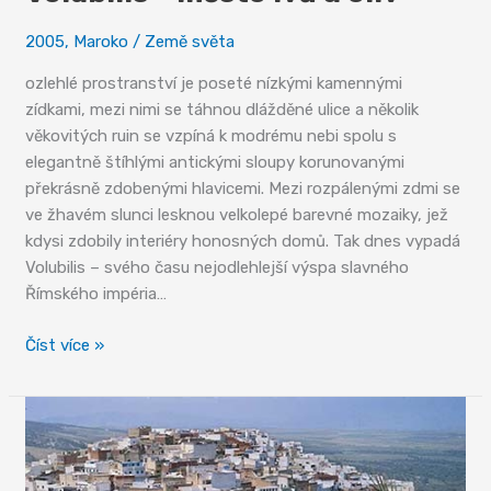
2005
,
Maroko
/
Země světa
ozlehlé prostranství je poseté nízkými kamennými
zídkami, mezi nimi se táhnou dlážděné ulice a několik
věkovitých ruin se vzpíná k modrému nebi spolu s
elegantně štíhlými antickými sloupy korunovanými
překrásně zdobenými hlavicemi. Mezi rozpálenými zdmi se
ve žhavém slunci lesknou velkolepé barevné mozaiky, jež
kdysi zdobily interiéry honosných domů. Tak dnes vypadá
Volubilis – svého času nejodlehlejší výspa slavného
Římského impéria…
Volubilis
Číst více »
–
město
lvů
a
oliv