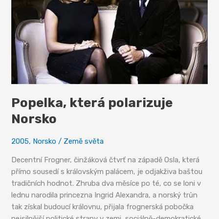
Popelka, která polarizuje
Norsko
2005
,
Norsko
/
Země světa
Decentní Frogner, činžáková čtvrť na západě Osla, která
přímo sousedí s královským palácem, je odjakživa baštou
tradičních hodnot. Zhruba dva měsíce po té, co se loni v
lednu narodila princezna Ingrid Alexandra, a norský trůn
tak získal budoucí královnu, přijala frognerská pobočka
nejsilnější politické strany v zemi, sociálně-demokratické