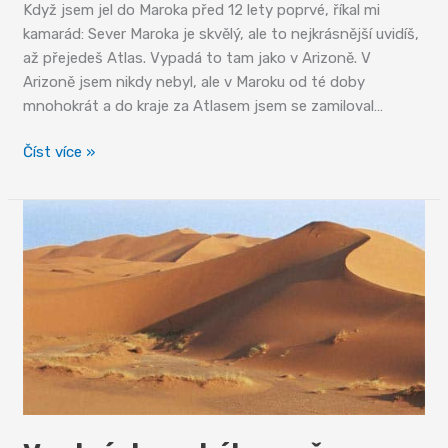
Když jsem jel do Maroka před 12 lety poprvé, říkal mi
kamarád: Sever Maroka je skvělý, ale to nejkrásnější uvidíš,
až přejedeš Atlas. Vypadá to tam jako v Arizoně. V
Arizoně jsem nikdy nebyl, ale v Maroku od té doby
mnohokrát a do kraje za Atlasem jsem se zamiloval…
Křížem
Číst více »
krážem
pustinami
Atlasu