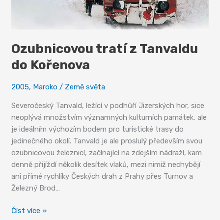
Ozubnicovou tratí z Tanvaldu
do Kořenova
2005
,
Maroko
/
Země světa
Severočeský Tanvald, ležící v podhůří Jizerských hor, sice
neoplývá množstvím významných kulturních památek, ale
je ideálním výchozím bodem pro turistické trasy do
jedinečného okolí. Tanvald je ale proslulý především svou
ozubnicovou železnicí, začínající na zdejším nádraží, kam
denně přijíždí několik desítek vlaků, mezi nimiž nechybějí
ani přímé rychlíky Českých drah z Prahy přes Turnov a
Železný Brod…
Ozubnicovou
Číst více »