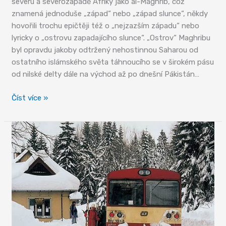
severu a severozápadě Afriky jako al-Maghrib, což
znamená jednoduše „západ“ nebo „západ slunce“, někdy
hovořili trochu epičtěji též o „nejzazším západu“ nebo
lyricky o „ostrovu zapadajícího slunce“. „Ostrov“ Maghribu
byl opravdu jakoby odtržený nehostinnou Saharou od
ostatního islámského světa táhnoucího se v širokém pásu
od nilské delty dále na východ až po dnešní Pákistán…
Západní
Číst více »
království