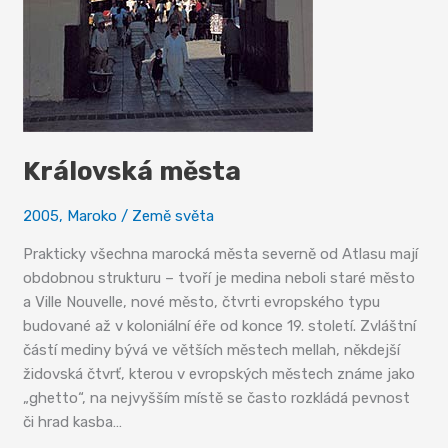
Královská města
2005
,
Maroko
/
Země světa
Prakticky všechna marocká města severně od Atlasu mají
obdobnou strukturu – tvoří je medina neboli staré město
a Ville Nouvelle, nové město, čtvrti evropského typu
budované až v koloniální éře od konce 19. století. Zvláštní
částí mediny bývá ve větších městech mellah, někdejší
židovská čtvrť, kterou v evropských městech známe jako
„ghetto“, na nejvyšším místě se často rozkládá pevnost
či hrad kasba…