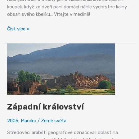
koupeli, když ze dveří paní domácí náhle vychrstne kalný
obsah svého kbelíku… Vítejte v medině!
Medina
Číst více »
–
žijící
středověké
město
Západní království
2005
,
Maroko
/
Země světa
Středověcí arabští geografové označovali oblast na