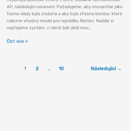
AP, následující usnesení: Požadujeme, aby monarchie jako
forma vlády byla zrušena a aby byla zřízena komise, která
nalezne vhodný model pro republiku Norsko. Nadále si
nepřejeme systém, v němž lidé dědí moc…
Popelka,
Číst více »
která
polarizuje
Norsko
1
2
…
10
Následující
→