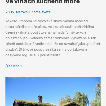
Ve vlnách suchého moře
2005
,
Maroko
/
Země světa
Ačkoliv u mnoha lidí vyvolává slovo Sahara asociaci
nekonečného moře písku, ve skutečnosti tvoří většinu
území skalnatá poušť zvaná hamada. V některých
oblastech jsou kameny téměř dokonale vyhlazené a tak
těsně poskládané vedle sebe, že se označují jako „pouštní
dlažba". Štěrkové poušti se říká serír a oblázková je
nazývána reg. Je tu i poušť hlinitá…
Ve
Číst více »
vlnách
suchého
moře