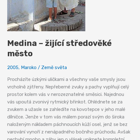
Medina – žijící středověké
město
2005
,
Maroko
/
Země světa
Procházíte úzkými uličkami a všechny vaše smysly jsou
vrcholně zjitřeny. Nepřeberné zvuky a pachy vyplňují celý
prostor kolem vás v nerozeznatelné směsici. Najednou
vás upoutá zvonivý rytmický břinkot. Ohlédnete se za
zvukem a užasle se zahledíte na kovotepce v jeho malé
dílničce. Jenže v tom vás málem porazí svým do široka
naloženým nákladem páchnoucích kůží osel, jenž se bez
varování vynoří z nenápadného bočního průchodu. Avšak
nechybí mnoho a záhy jen o vlásek uniknete kompletní