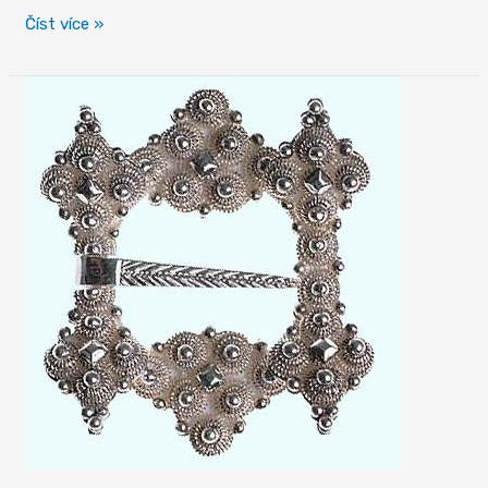
Metrem
Číst více »
do
Holmenkollenu