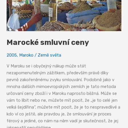
Marocké smluvní ceny
2005
,
Maroko
/
Země světa
V Maroku se i obyčejný nákup může stát
nezapomenutelným zážitkem, především právě díky
pevně zakořeněnému zvyku smlouvání. Podobně jako v
mnoha dalších mimoevropských zemích je tato metoda
určovaní ceny zboží i v Maroku naprosto běžná. Může se
vám to líbit nebo ne, můžete mít pocit, že „je to celé jen
velká šejdířina“, můžete mít pocit, že je to nespravedlivé a
kdo ví co ještě, ale pravdou je, že smlouvání je proces
férový a jediné, co nám na něm vadí je skutečnost, že jej
jaksepatří neovládáme…