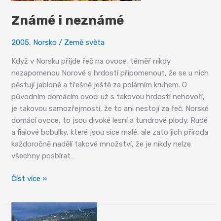
Známé i neznámé
2005
,
Norsko
/
Země světa
Když v Norsku přijde řeč na ovoce, téměř nikdy
nezapomenou Norové s hrdostí připomenout, že se u nich
pěstují jabloně a třešně ještě za polárním kruhem. O
původním domácím ovoci už s takovou hrdostí nehovoří,
je takovou samozřejmostí, že to ani nestojí za řeč. Norské
domácí ovoce, to jsou divoké lesní a tundrové plody. Rudé
a fialové bobulky, které jsou sice malé, ale zato jich příroda
každoročně nadělí takové množství, že je nikdy nelze
všechny posbírat…
Známé
Číst více »
i
neznámé