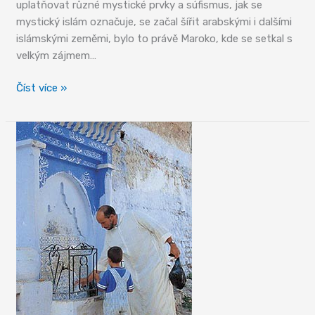
uplatňovat různé mystické prvky a súfismus, jak se
mystický islám označuje, se začal šířit arabskými i dalšími
islámskými zeměmi, bylo to právě Maroko, kde se setkal s
velkým zájmem…
Svaté
Číst více »
město