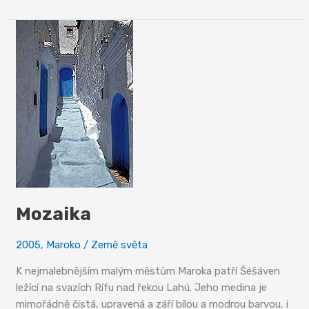
tratí
z
Tanvaldu
do
Kořenova
Mozaika
2005
,
Maroko
/
Země světa
K nejmalebnějším malým městům Maroka patří Šéšáven
ležící na svazích Rífu nad řekou Lahú. Jeho medina je
mimořádně čistá, upravená a září bílou a modrou barvou, i