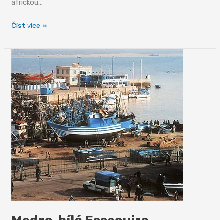
africkou…
Berberské
Číst více »
hrady