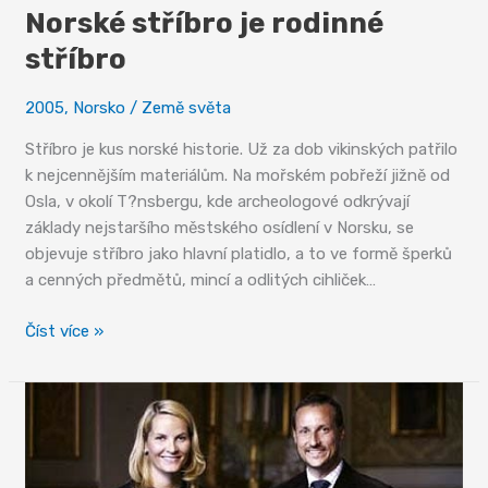
Norské stříbro je rodinné
stříbro
2005
,
Norsko
/
Země světa
Stříbro je kus norské historie. Už za dob vikinských patřilo
k nejcennějším materiálům. Na mořském pobřeží jižně od
Osla, v okolí T?nsbergu, kde archeologové odkrývají
základy nejstaršího městského osídlení v Norsku, se
objevuje stříbro jako hlavní platidlo, a to ve formě šperků
a cenných předmětů, mincí a odlitých cihliček…
Norské
Číst více »
stříbro
je
rodinné
stříbro