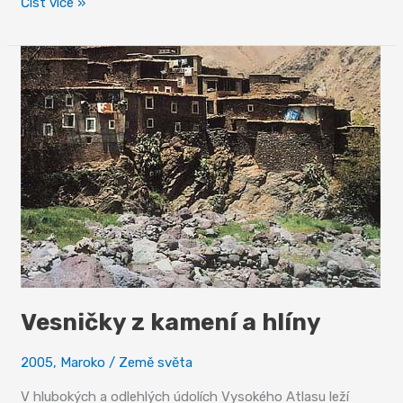
Mešita,
Číst více »
kterou
postavil
„národ
sobě“
Vesničky z kamení a hlíny
2005
,
Maroko
/
Země světa
V hlubokých a odlehlých údolích Vysokého Atlasu leží