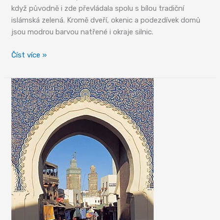
když původně i zde převládala spolu s bílou tradiční
islámská zelená. Kromě dveří, okenic a podezdívek domů
jsou modrou barvou natřené i okraje silnic.
Mozaika
Číst více »