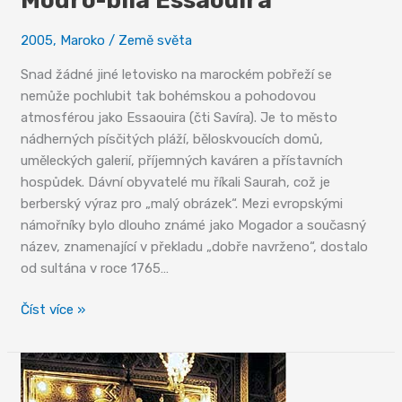
Modro-bílá Essaouira
2005
,
Maroko
/
Země světa
Snad žádné jiné letovisko na marockém pobřeží se
nemůže pochlubit tak bohémskou a pohodovou
atmosférou jako Essaouira (čti Savíra). Je to město
nádherných písčitých pláží, běloskvoucích domů,
uměleckých galerií, příjemných kaváren a přístavních
hospůdek. Dávní obyvatelé mu říkali Saurah, což je
berberský výraz pro „malý obrázek“. Mezi evropskými
námořníky bylo dlouho známé jako Mogador a současný
název, znamenající v překladu „dobře navrženo“, dostalo
od sultána v roce 1765…
Modro-
Číst více »
bílá
Essaouira