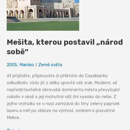
Mešita, kterou postavil „národ
sobě“
2005
,
Maroko
/
Země světa
Ať přijíždíte, připlouváte či přilétáte do Casablanky
odkudkoliv, vždy již z dálky upoutá váš zrak. Moderní, až
nepředstavitelně obrovská dominanta města převyšující
cokoliv v okolí a její mohutná věž ční vysoko do nebe. Z
jejího vrcholku se v noci zařezává do tmy zelený paprsek
laseru a míří po obloze na východ, směrem k posvátné
Mekce…