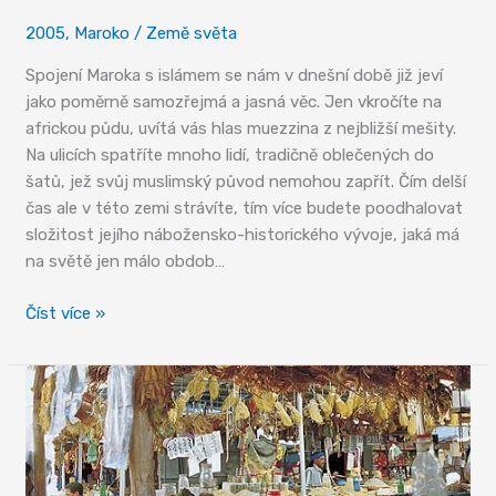
2005
,
Maroko
/
Země světa
Spojení Maroka s islámem se nám v dnešní době již jeví
jako poměrně samozřejmá a jasná věc. Jen vkročíte na
africkou půdu, uvítá vás hlas muezzina z nejbližší mešity.
Na ulicích spatříte mnoho lidí, tradičně oblečených do
šatů, jež svůj muslimský původ nemohou zapřít. Čím delší
čas ale v této zemi strávíte, tím více budete poodhalovat
složitost jejího nábožensko-historického vývoje, jaká má
na světě jen málo obdob…
Islám
Číst více »
v
Maroku