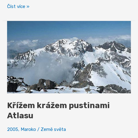
Královská
Číst více »
města
Křížem krážem pustinami
Atlasu
2005
,
Maroko
/
Země světa