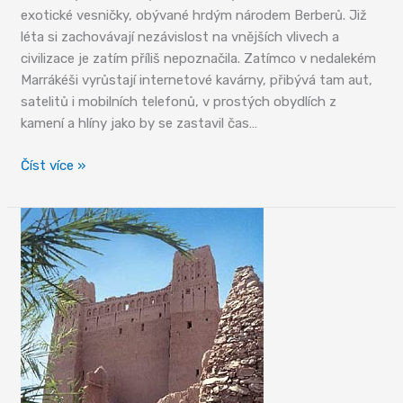
exotické vesničky, obývané hrdým národem Berberů. Již
léta si zachovávají nezávislost na vnějších vlivech a
civilizace je zatím příliš nepoznačila. Zatímco v nedalekém
Marrákéši vyrůstají internetové kavárny, přibývá tam aut,
satelitů i mobilních telefonů, v prostých obydlích z
kamení a hlíny jako by se zastavil čas…
Vesničky
Číst více »
z
kamení
a
hlíny