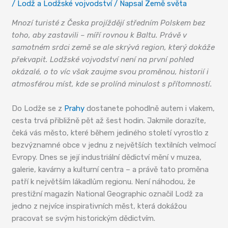
/
Lodž a Lodžské vojvodství
/ Napsal
Země světa
Mnozí turisté z Česka projíždějí středním Polskem bez
toho, aby zastavili – míří rovnou k Baltu. Právě v
samotném srdci země se ale skrývá region, který dokáže
překvapit. Lodžské vojvodství není na první pohled
okázalé, o to víc však zaujme svou proměnou, historií i
atmosférou míst, kde se prolíná minulost s přítomností.
Do Lodže se z
Prahy
dostanete pohodlně autem i vlakem,
cesta trvá přibližně pět až šest hodin. Jakmile dorazíte,
čeká vás město, které během jediného století vyrostlo z
bezvýznamné obce v jednu z největších textilních velmocí
Evropy. Dnes se její industriální dědictví mění v muzea,
galerie, kavárny a kulturní centra – a právě tato proměna
patří k největším lákadlům regionu. Není náhodou, že
prestižní magazín National Geographic označil Lodž za
jedno z nejvíce inspirativních měst, která dokážou
pracovat se svým historickým dědictvím.