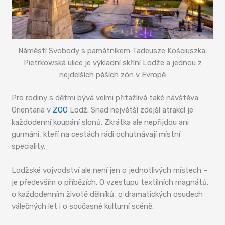
Náměstí Svobody s památníkem Tadeusze Kościuszka.
Pietrkowská ulice je výkladní skříní Lodže a jednou z
nejdelších pěších zón v Evropě
Pro rodiny s dětmi bývá velmi přitažlivá také návštěva
Orientaria v
ZOO
Lodž. Snad největší zdejší atrakcí je
každodenní koupání slonů. Zkrátka ale nepřijdou ani
gurmáni, kteří na cestách rádi ochutnávají místní
speciality.
Lodžské vojvodství ale není jen o jednotlivých místech –
je především o příbězích. O vzestupu textilních magnátů,
o každodenním životě dělníků, o dramatických osudech
válečných let i o současné kulturní scéně.