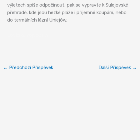
výletech spíše odpočinout, pak se vypravte k Sulejovské
přehradě, kde jsou hezké pláže i příjemné koupání, nebo
do termálních lázní Uniejów.
Lodžské vojvodství
←
Předchozí Příspěvek
Další Příspěvek
→