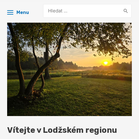
Search
Menu
for:
Vítejte v Lodžském regionu