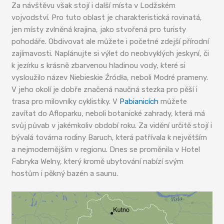
Za návštěvu však stojí i další místa v Lodžském
vojvodství. Pro tuto oblast je charakteristická rovinatá,
jen místy zvlněná krajina, jako stvořená pro turisty
pohodáře. Obdivovat ale můžete i početné zdejší přírodní
zajímavosti. Naplánujte si výlet do neobvyklých jeskyní, či
k jezírku s krásně zbarvenou hladinou vody, které si
vysloužilo název Niebieskie Źródła, neboli Modré prameny.
V jeho okolí je dobře značená naučná stezka pro pěší i
trasa pro milovníky cyklistiky. V
Pabianicích
můžete
zavítat do Afloparku, neboli botanické zahrady, která má
svůj půvab v jakémkoliv období roku. Za vidění určitě stojí i
bývalá továrna rodiny Baruch, která patřívala k největším
a nejmodernějším v regionu. Dnes se proměnila v Hotel
Fabryka Welny, který kromě ubytování nabízí svým
hostům i pěkný bazén a saunu.