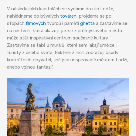
V následujících kapitolách se vydáme do ulic Lodže,
nahlédneme do bývalých
továren
, projdeme se po
stopách
filmových
tvůrců i paměti
ghetta
a zastavíme se
na místech, která ukazují, jak se z průmyslového města
může stát inspirativní centrum současné kultury.
Zastavíme se také u murálů, které sem lákají umělce i
turisty z celého světa. Některé z nich zobrazují osudy
konkrétních obyvatel, jiné jsou inspirované městem Lodží,
anebo volnou fantazií.