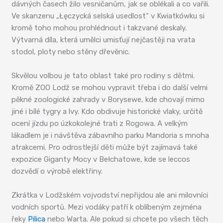
dávných časech žilo vesničanům, jak se oblékali a co vařili.
Ve skanzenu „Łęczycká selská usedlost“ v Kwiatkówku si
kromě toho mohou prohlédnout i takzvané deskaly.
Výtvarná díla, která umělci umisťují nejčastěji na vrata
stodol, ploty nebo stěny dřevěnic.
Skvělou volbou je tato oblast také pro rodiny s dětmi.
Kromě ZOO Lodž se mohou vypravit třeba i do další velmi
pěkné zoologické zahrady v Borysewe, kde chovají mimo
jiné i bílé tygry a lvy. Kdo obdivuje historické vlaky, určitě
ocení jízdu po úzkokolejné trati z Rogowa. A velkým
lákadlem je i návštěva zábavního parku Mandoria s mnoha
atrakcemi. Pro odrostlejší děti může být zajímavá také
expozice Giganty Mocy v Bełchatowe, kde se leccos
dozvědí o výrobě elektřiny.
Zkrátka v Lodžském vojvodství nepřijdou ale ani milovníci
vodních sportů. Mezi vodáky patří k oblíbeným zejména
řeky
Pilica
nebo Warta. Ale pokud si chcete po všech těch