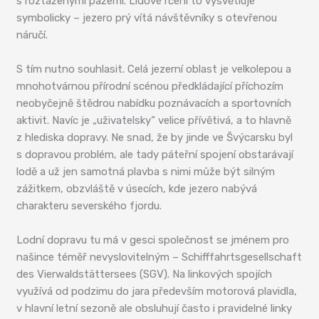
s roztaženými pažemi. Lidové rčení to vysvětluje
symbolicky – jezero prý vítá návštěvníky s otevřenou
náručí.
S tím nutno souhlasit. Celá jezerní oblast je velkolepou a
mnohotvárnou přírodní scénou předkládající příchozím
neobyčejně štědrou nabídku poznávacích a sportovních
aktivit. Navíc je „uživatelsky“ velice přívětivá, a to hlavně
z hlediska dopravy. Ne snad, že by jinde ve Švýcarsku byl
s dopravou problém, ale tady páteřní spojení obstarávají
lodě a už jen samotná plavba s nimi může být silným
zážitkem, obzvláště v úsecích, kde jezero nabývá
charakteru severského fjordu.
Lodní dopravu tu má v gesci společnost se jménem pro
našince téměř nevyslovitelným – Schifffahrtsgesellschaft
des Vierwaldstättersees (SGV). Na linkových spojích
využívá od podzimu do jara především motorová plavidla,
v hlavní letní sezoně ale obsluhují často i pravidelné linky