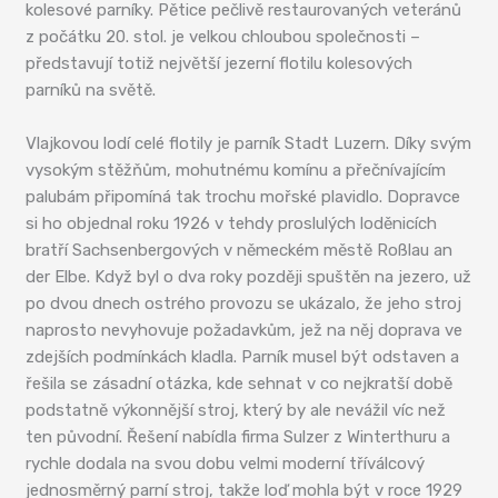
kolesové parníky. Pětice pečlivě restaurovaných veteránů
z počátku 20. stol. je velkou chloubou společnosti –
představují totiž největší jezerní flotilu kolesových
parníků na světě.
Vlajkovou lodí celé flotily je parník Stadt Luzern. Díky svým
vysokým stěžňům, mohutnému komínu a přečnívajícím
palubám připomíná tak trochu mořské plavidlo. Dopravce
si ho objednal roku 1926 v tehdy proslulých loděnicích
bratří Sachsenbergových v německém městě Roßlau an
der Elbe. Když byl o dva roky později spuštěn na jezero, už
po dvou dnech ostrého provozu se ukázalo, že jeho stroj
naprosto nevyhovuje požadavkům, jež na něj doprava ve
zdejších podmínkách kladla. Parník musel být odstaven a
řešila se zásadní otázka, kde sehnat v co nejkratší době
podstatně výkonnější stroj, který by ale nevážil víc než
ten původní. Řešení nabídla firma Sulzer z Winterthuru a
rychle dodala na svou dobu velmi moderní tříválcový
jednosměrný parní stroj, takže loď mohla být v roce 1929