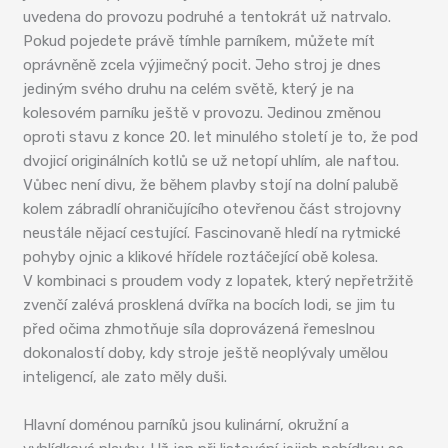
uvedena do provozu podruhé a tentokrát už natrvalo.
Pokud pojedete právě tímhle parníkem, můžete mít
oprávněně zcela výjimečný pocit. Jeho stroj je dnes
jediným svého druhu na celém světě, který je na
kolesovém parníku ještě v provozu. Jedinou změnou
oproti stavu z konce 20. let minulého století je to, že pod
dvojicí originálních kotlů se už netopí uhlím, ale naftou.
Vůbec není divu, že během plavby stojí na dolní palubě
kolem zábradlí ohraničujícího otevřenou část strojovny
neustále nějací cestující. Fascinovaně hledí na rytmické
pohyby ojnic a klikové hřídele roztáčející obě kolesa.
V kombinaci s proudem vody z lopatek, který nepřetržitě
zvenčí zalévá prosklená dvířka na bocích lodi, se jim tu
před očima zhmotňuje síla doprovázená řemeslnou
dokonalostí doby, kdy stroje ještě neoplývaly umělou
inteligencí, ale zato měly duši.
Hlavní doménou parníků jsou kulinární, okružní a