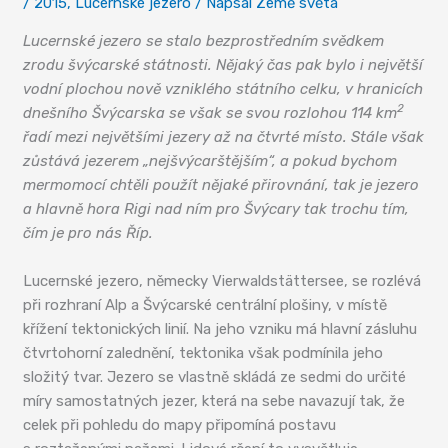
/
2015
,
Lucernské jezero
/ Napsal
Země světa
Lucernské jezero se stalo bezprostředním svědkem
zrodu švýcarské státnosti. Nějaký čas pak bylo i největší
vodní plochou nově vzniklého státního celku, v hranicích
2
dnešního Švýcarska se však se svou rozlohou 114 km
řadí mezi největšími jezery až na čtvrté místo. Stále však
zůstává jezerem „nejšvýcarštějším“, a pokud bychom
mermomocí chtěli použít nějaké přirovnání, tak je jezero
a hlavně hora Rigi nad ním pro Švýcary tak trochu tím,
čím je pro nás Říp.
Lucernské jezero, německy Vierwaldstättersee, se rozlévá
při rozhraní Alp a Švýcarské centrální plošiny, v místě
křížení tektonických linií. Na jeho vzniku má hlavní zásluhu
čtvrtohorní zalednění, tektonika však podmínila jeho
složitý tvar. Jezero se vlastně skládá ze sedmi do určité
míry samostatných jezer, která na sebe navazují tak, že
celek při pohledu do mapy připomíná postavu