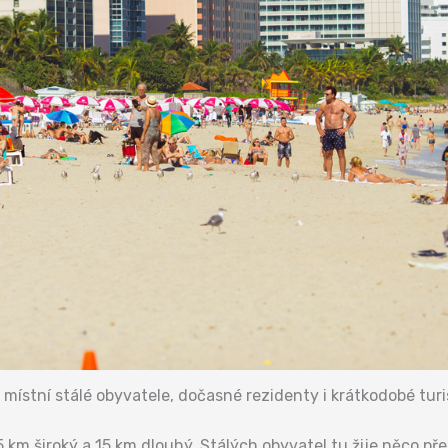
místní stálé obyvatele, dočasné rezidenty i krátkodobé turis
,5 km široký a 15 km dlouhý. Stálých obyvatel tu žije něco pře