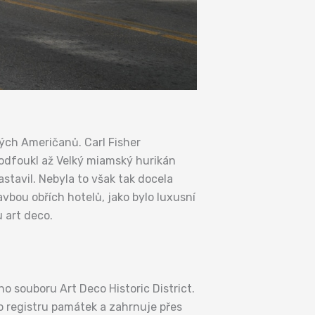
tých Američanů. Carl Fisher
odfoukl až Velký miamský hurikán
astavil. Nebyla to však tak docela
avbou obřích hotelů, jako bylo luxusní
u art deco.
o souboru Art Deco Historic District.
ho registru památek a zahrnuje přes