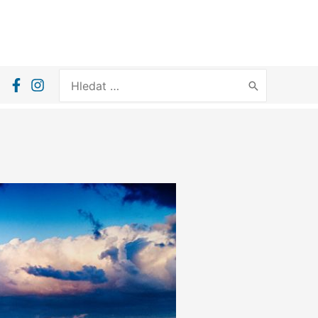
Search
for: