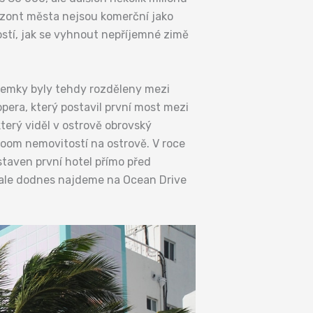
rizont města nejsou komerční jako
ostí, jak se vyhnout nepříjemné zimě
ozemky byly tehdy rozděleny mezi
pera, který postavil první most mezi
terý viděl v ostrově obrovský
 boom nemovitostí na ostrově. V roce
staven první hotel přímo před
ž ale dodnes najdeme na Ocean Drive