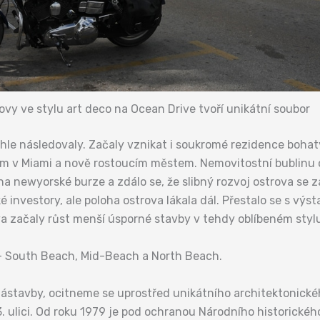
vy ve stylu art deco na Ocean Drive tvoří unikátní soubor
chle následovaly. Začaly vznikat i soukromé rezidence boha
m v Miami a nově rostoucím městem. Nemovitostní bublinu 
 na newyorské burze a zdálo se, že slibný rozvoj ostrova se z
é investory, ale poloha ostrova lákala dál. Přestalo se s výst
rova začaly růst menší úsporné stavby v tehdy oblíbeném styl
 – South Beach, Mid-Beach a North Beach.
 zástavby, ocitneme se uprostřed unikátního architektonickéh
23. ulici. Od roku 1979 je pod ochranou Národního historické