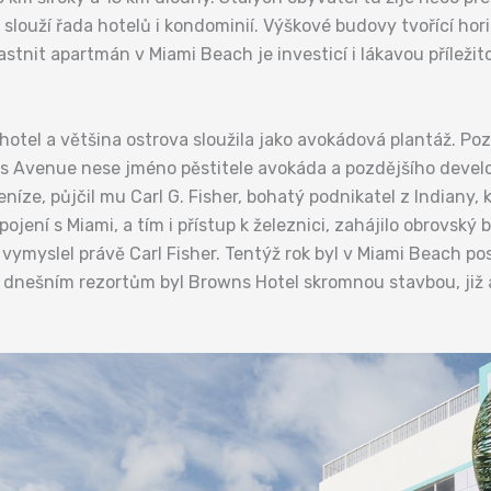
 slouží řada hotelů i kondominií. Výškové budovy tvořící ho
tnit apartmán v Miami Beach je investicí i lákavou příležit
 hotel a většina ostrova sloužila jako avokádová plantáž. P
ins Avenue nese jméno pěstitele avokáda a pozdějšího develo
ze, půjčil mu Carl G. Fisher, bohatý podnikatel z Indiany, k
ojení s Miami, a tím i přístup k železnici, zahájilo obrovský
vymyslel právě Carl Fisher. Tentýž rok byl v Miami Beach po
ti dnešním rezortům byl Browns Hotel skromnou stavbou, ji