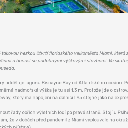
ě takovou hezkou čtvrtí floridského velkoměsta Miami, která 
a Miami a honosí se podobnými výškovými stavbami. Ve skute
ouseda.
erý odděluje lagunu Biscayne Bay od Atlantského oceánu. P
měrná nadmořská výška je tu asi 1,3 m. Protože jde o ostrov
ay, který má napojení na dálnici I 95 stejně jako na expresní
ut řady obřích výletních lodí po pravé straně. Stojí u Psího 
ám, že v dobách před pandemií z Miami vyplouvalo na okružn
ckých přístavů.