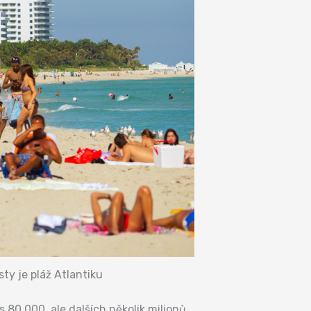
ty je pláž Atlantiku
s 80 000, ale dalších několik milionů