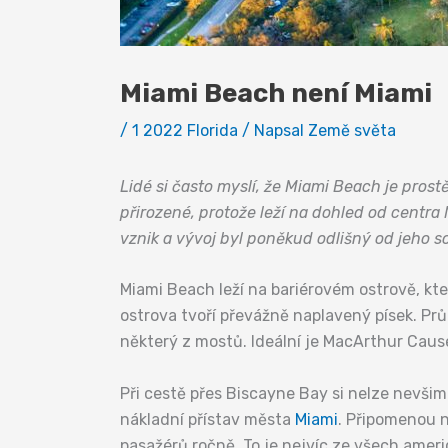
Miami Beach není Miami
/
1 2022 Florida
/ Napsal
Země světa
Lidé si často myslí, že Miami Beach je prost
přirozené, protože leží na dohled od centr
vznik a vývoj byl poněkud odlišný od jeho s
Miami Beach leží na bariérovém ostrově, kt
ostrova tvoří převážně naplavený písek. Prů
některý z mostů. Ideální je MacArthur Causew
Při cestě přes Biscayne Bay si nelze nevšimno
nákladní přístav města
Miami
. Připomenou n
pasažérů ročně. To je nejvíc ze všech ameri