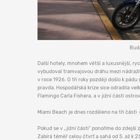
Budo
Další hotely, mnohem větší a luxusnější, ry
vybudoval tramvajovou dráhu mezi nádraží
v roce 1926. O tři roky později došlo k pádu
pravda. Hospodářská krize sice odradila velk
Flamingo Carla Fishera, a v jižní části ost
Miami Beach je dnes rozděleno na tři části
Pokud se v „jižní části“ ponoříme do zdejší
Zabírá téměř celou čtvrť a sahá od 5. až k 