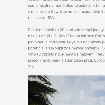
sem přijíždí na různě dlouhé pobyty. K tomu
v miamském Downtownu, ale rezidenční. Vlas
na severu USA.
Ještě na počátku 20. stol. zde nebyl jediný
několik majitelů. Hlavní tepna ostrova Coll
pevninou a ostrovem. Když mu docházely pení
potenciál a zakoupil zde několik pozemků. Sp
1915 tu vzniklo nové město s názvem, který 
písečnými dunami a atlantskou pláži. Opro
112.