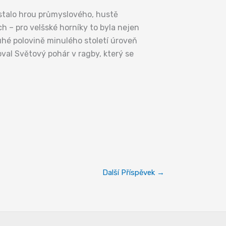
e stalo hrou průmyslového, hustě
 – pro velšské horníky to byla nejen
druhé polovině minulého století úroveň
val Světový pohár v ragby, který se
Další Příspěvek
→