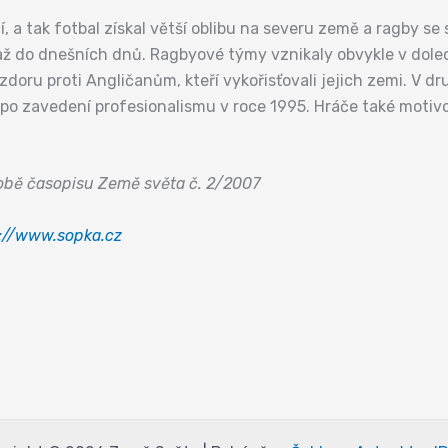
í, a tak fotbal získal větší oblibu na severu země a ragby s
až do dnešních dnů. Ragbyové týmy vznikaly obvykle v dolech
 vzdoru proti Angličanům, kteří vykořisťovali jejich zemi. V 
 po zavedení profesionalismu v roce 1995. Hráče také motivo
době časopisu Země světa č. 2/2007
://www.sopka.cz