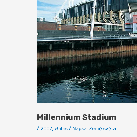
Millennium Stadium
/
2007
,
Wales
/ Napsal
Země světa