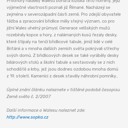
Prvohory nadělily Walesu bohatá ložiska této horniny, jejíž
výjimečné vlastnosti poznali již Římané. Nacházejí se
zejména v severozápadní části země. Pro zdejší obyvatele
těžba a zpracování břidlice měly stejný význam, co pro
jižní Wales uhelný průmysl. Generace velšských mužů
rozebíraly kopce a hory, z nalámaných kusů řezaly desky,
které štípaly na tenčí břidlicové tabule, jimiž lidé v celé
Británii a v mnoha dalších zemích světa pokrývali střechy
svých domů. Z břidlicových desek se také vyráběly desky
biliárových stolů a školní tabule a sestavovaly se z nich
schodiště a krby, jež jsou dodnes ozdobou mnoha domů
z 19. století. Kameníci z desek stavěly náhrobní pomníky…
Úplné znění článku naleznete v tištěné podobě časopisu
Země světa č. 2/2007
Další informace o Walesu naleznet zde:
http://www.sopka.cz