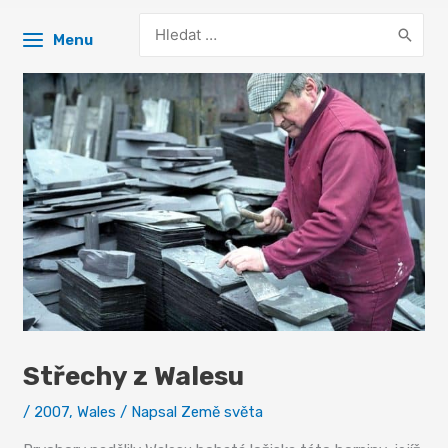
Search
Menu
for:
Střechy z Walesu
/
2007
,
Wales
/ Napsal
Země světa