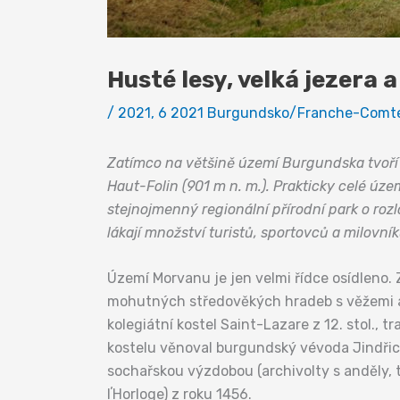
Husté lesy, velká jezera 
/
2021
,
6 2021 Burgundsko/Franche-Comt
Zatímco na většině území Burgundska tvoří 
Haut-Folin (901 m n. m.). Prakticky celé ú
stejnojmenný regionální přírodní park o roz
lákají množství turistů, sportovců a milovní
Území Morvanu je jen velmi řídce osídleno
mohutných středověkých hradeb s věžemi a 
kolegiátní kostel Saint-Lazare z 12. stol., 
kostelu věnoval burgundský vévoda Jindřic
sochařskou výzdobou (archivolty s anděly,
lʼHorloge) z roku 1456.