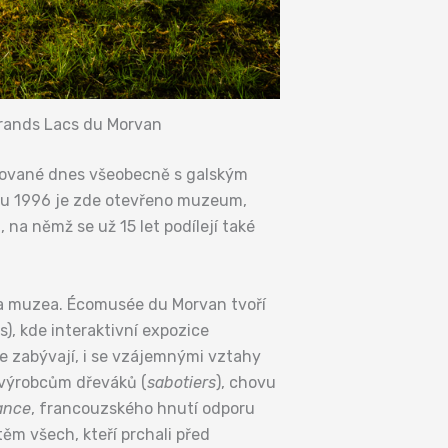
Grands Lacs du Morvan
ožňované dnes všeobecně s galským
roku 1996 je zde otevřeno muzeum,
a němž se už 15 let podílejí také
na muzea. Écomusée du Morvan tvoří
), kde interaktivní expozice
 se zabývají, i se vzájemnými vztahy
, výrobcům dřeváků (
sabotiers
), chovu
ance
, francouzského hnutí odporu
ěm všech, kteří prchali před