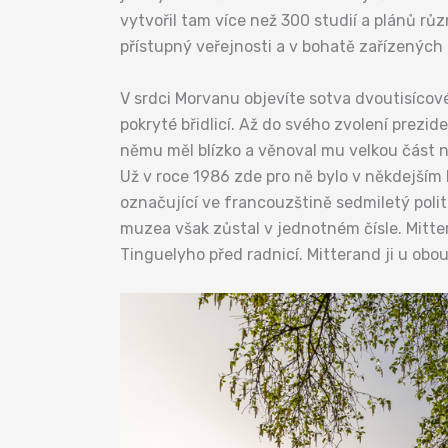
vytvořil tam více než 300 studií a plánů r
přístupný veřejnosti a v bohatě zařízených
V srdci Morvanu objevíte sotva dvoutisíco
pokryté břidlicí. Až do svého zvolení prezi
němu měl blízko a věnoval mu velkou část 
Už v roce 1986 zde pro ně bylo v někdejším
označující ve francouzštině sedmiletý poli
muzea však zůstal v jednotném čísle. Mitte
Tinguelyho před radnicí. Mitterand ji u obo