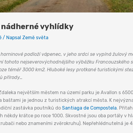
a nádherné vyhlídky
é
/ Napsal
Země světa
horninové podloží vápenec, v jeho srdci se vypíná žulový 
zemí tohoto nejseverovýchodnějšího výběžku Francouzského s
loze téměř 3000 km2. Hluboké lesy protkané turistickými stez
ků přírody…
. Zdaleka největším městem na území parku je Avallon s 650
baštami je jednou z turistických atrakcí města. K nejvýz
tradiční zastávka poutníků do
Santiaga de Compostela
. Přitah
h někdy krátce po roce 1000. Skvostné jsou oba portály v h
 trubači nebo znameními zvěrokruhu). Nepřehlédnutelná je 