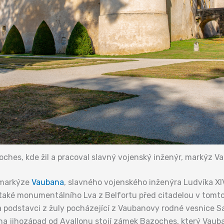
ches, kde žil a pracoval slavný vojenský inženýr, markýz V
 markýze
Vaubana
, slavného vojenského inženýra Ludvíka XIV
e také monumentálního Lva z Belfortu před citadelou v tomt
 podstavci z žuly pocházející z Vaubanovy rodné vesnice S
a jihozápad od Avallonu stojí zámek Bazoches, který Vauban 