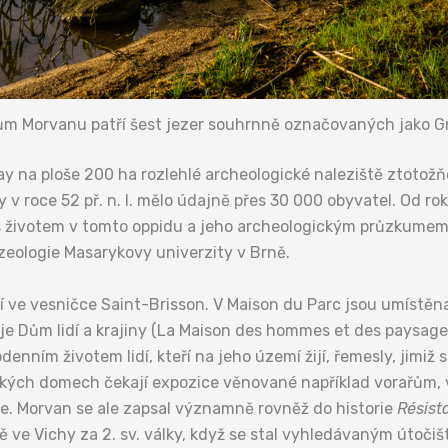
lům Morvanu patří šest jezer souhrnně označovaných jako 
vray na ploše 200 ha rozlehlé archeologické naleziště ztot
y v roce 52 př. n. l. mělo údajně přes 30 000 obyvatel. Od 
 životem v tomto oppidu a jeho archeologickým průzkumem, n
eologie Masarykovy univerzity v Brně.
lí ve vesničce Saint-Brisson. V Maison du Parc jsou umístě
je Dům lidí a krajiny (La Maison des hommes et des paysages
denním životem lidí, kteří na jeho území žijí, řemesly, jimiž
atických domech čekají expozice věnované například vorařům
óře. Morvan se ale zapsal významně rovněž do historie
Résist
 ve Vichy za 2. sv. války, když se stal vyhledávaným útočišt