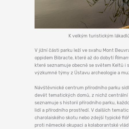
K velkým turistickým lákad
V jižní části parku leží ve svahu Mont Beu
oppidem Bibracte, které až do dobytí Říman
které seznamuje obecně se světem Keltů i s
výzkumné týmy z Ústavu archeologie a muz
Návštěvnické centrum přírodního parku síd
devět tematických domů, z nichž centrální 
seznamuje s historií přírodního parku, každo
lidí a přírodního prostředí. V dalších tem
charolaiského skotu nebo zdejší typické fl
proti německé okupaci a kolaborantské vládě