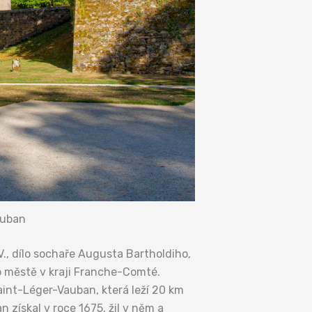
auban
., dílo sochaře Augusta Bartholdiho,
o městě v kraji Franche-Comté.
aint-Léger-Vauban, která leží 20 km
získal v roce 1675, žil v něm a