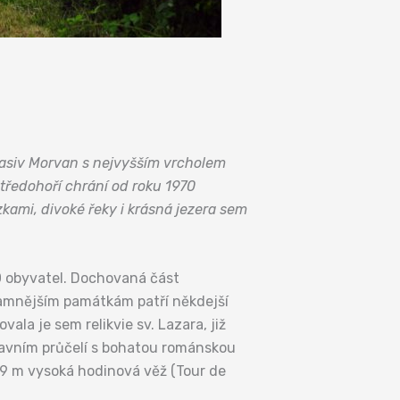
masiv Morvan s nejvyšším vrcholem
tředohoří chrání od roku 1970
kami, divoké řeky i krásná jezera sem
0 obyvatel. Dochovaná část
namnějším památkám patří někdejší
ovala je sem relikvie sv. Lazara, již
lavním průčelí s bohatou románskou
49 m vysoká hodinová věž (Tour de