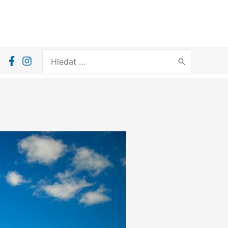
Search
for: