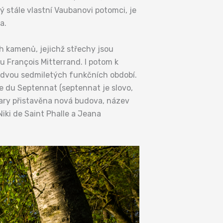
 stále vlastní Vaubanovi potomci, je
a.
 kamenů, jejichž střechy jsou
u François Mitterrand. I potom k
h dvou sedmiletých funkčních období.
e du Septennat (septennat je slovo,
dary přistavěna nová budova, název
iki de Saint Phalle a Jeana