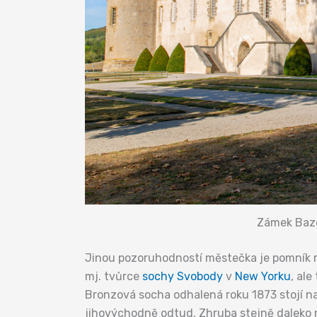
Zámek Bazo
Jinou pozoruhodností městečka je pomník
mj. tvůrce
sochy Svobody
v
New Yorku
, al
Bronzová socha odhalená roku 1873 stojí na
jihovýchodně odtud. Zhruba stejně daleko n