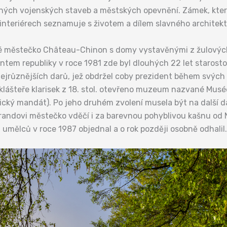
ůzných vojenských staveb a městských opevnění. Zámek, který
 interiérech seznamuje s životem a dílem slavného architekt
vé městečko Château-Chinon s domy vystavěnými z žulových
dentem republiky v roce 1981 zde byl dlouhých 22 let starosto
nejrůznějších darů, jež obdržel coby prezident během svýc
 klášteře klarisek z 18. stol. otevřeno muzeum nazvané Musé
tický mandát). Po jeho druhém zvolení musela být na další 
randovi městečko vděčí i za barevnou pohyblivou kašnu od N
u umělců v roce 1987 objednal a o rok později osobně odhalil.