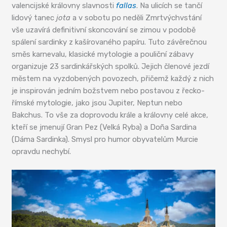
valencijské královny slavnosti
fallas
. Na ulicích se tančí
lidový tanec
jota
a v sobotu po neděli Zmrtvýchvstání
vše uzavírá definitivní skoncování se zimou v podobě
spálení sardinky z kašírovaného papíru. Tuto závěrečnou
směs karnevalu, klasické mytologie a pouliční zábavy
organizuje 23 sardinkářských spolků. Jejich členové jezdí
městem na vyzdobených povozech, přičemž každý z nich
je inspirován jedním božstvem nebo postavou z řecko-
římské mytologie, jako jsou Jupiter, Neptun nebo
Bakchus. To vše za doprovodu krále a královny celé akce,
kteří se jmenují Gran Pez (Velká Ryba) a Doña Sardina
(Dáma Sardinka). Smysl pro humor obyvatelům Murcie
opravdu nechybí.