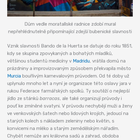
Dům vedle moratallské radnice zdobí mural
nepřehlédnutelně připomínající zdejší bubenické slavnosti
Vznik slavnosti Bando de la Huerta se datuje do roku 1851,
kdy se skupina zpovykaných a bohatých mladíků,
většinou studentů medicíny v
Madridu
, vrátila domů na
prázdniny a improvizovaným způsobem překvapila město
Murcia
bouřlivým karnevalovým průvodem. Od té doby už
uplynulo mnoho let a nyní je organizace této oslavy jara v
rukou Federace farmářských spolků. Ty soutěží o nejlepší
jídlo ze stánků
barracas
, ale také organizují průvody i
pouť ke zmíněné svatyni. V průvodu nechybějí muži a ženy
ve venkovských šatech nebo lidových krojích, jedoucí na
starých kolech s nákladem zeleniny nebo květin, s
konvicemi na mléko a starým zemědělským nářadím.
Chybět nemůže ani královna sadů a zahrad, obdoba