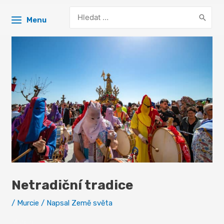
Search
Menu
for:
Netradiční tradice
/
Murcie
/ Napsal
Země světa
Murcia –