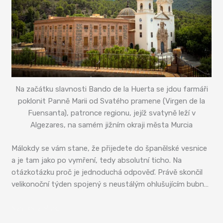
Na začátku slavnosti Bando de la Huerta se jdou farmáři
poklonit Panně Marii od Svatého pramene (Virgen de la
Fuensanta), patronce regionu, jejíž svatyně leží v
Algezares, na samém jižním okraji města Murcia
Málokdy se vám stane, že přijedete do španělské vesnice
a je tam jako po vymření, tedy absolutní ticho. Na
otázkotázku proč je jednoduchá odpověď. Právě skončil
velikonoční týden spojený s neustálým ohlušujícím bubn…
Svátky v Murcii