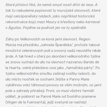
Staré přísloví říká, že nemá smysl nosit dříví do lesa. A
tak tu nebudeme popisovat ty murcijské slavnosti, které
mají celošpanělský nádech, jako například historická
rekonstrukce bojů mezi Maury a křesťany nebo karneval
v Águilas. Pojďme se podívat jen na ty ojedinělé.
Záhy po Velikonocích se koná jarní slavnost. Region
Murcia má přezdívku „zahrada Španělska“, protože takové
množství zeleninových polí a ovocný sadů neuvidíte nikde
jinde. A tak hned v úterý po skončení velikonočního týdne
se znovu vychází do ulic na slavnost nazvanou Bando de
la Huerta, volně přeloženo cosi jako „farmářská párty“. Po
týdnu velikonočního smutku začínají svátky radosti, do
ulic místo nosítek se sochami Ježíše a Panny Marie
vyběhnou volci táhnoucí povozy se vším možným, co jarní
pole a zahrady přinášejí. První, co musí všichni farmáři
udělat, je poklonit se Panně Marie od Svatého pramene
(Virgen de la Fuensanta), jejíž svatyně se nachází