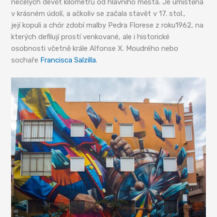
necelých devět kilometrů od hlavního města. Je umístěna
v krásném údolí, a ačkoliv se začala stavět v 17. stol.,
její kopuli a chór zdobí malby Pedra Florese z roku1962, na
kterých defilují prostí venkované, ale i historické
osobnosti včetně krále Alfonse X. Moudrého nebo
sochaře
Francisca Salzilla
.