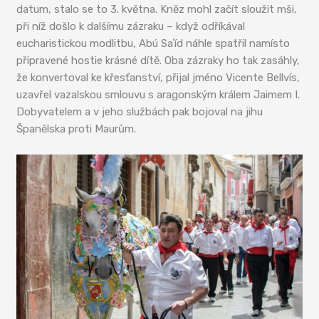
datum, stalo se to 3. května. Kněz mohl začít sloužit mši,
při níž došlo k dalšímu zázraku – když odříkával
eucharistickou modlitbu, Abú Saʼíd náhle spatřil namísto
připravené hostie krásné dítě. Oba zázraky ho tak zasáhly,
že konvertoval ke křesťanství, přijal jméno Vicente Bellvís,
uzavřel vazalskou smlouvu s aragonským králem Jaimem I.
Dobyvatelem a v jeho službách pak bojoval na jihu
Španělska proti Maurům.