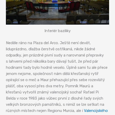
Interiér baziliky
Neděle ráno na Plaza del Arco. Ještě není devět,
liduprázdno, dlažba čerstvě ostříkaná, nikde žádné
odpadky, jen prázdné pivní sudy a narovnané přepravky
s lahvemi před několika bary dávají tušit, že před pár
hodinami tady bylo hodně veselo. Úplně sami tu ale přece
jenom nejsme, společnost nám dělá křesťanský rytíř
opírající se o meč a Maur přehazující přes sebe rozevlátý
plášť, oba vysocí přes dva metry. Pomník Maurů a
křesťanů vytvořil známý valencijský sochař Rafael Pi
Belda v roce 1983 jako vůbec první z dlouhé řady svých
velkých bronzových památníků, s nimiž se lze setkat na
různých místech nejen Regionu Murcia, ale i
Valencijského