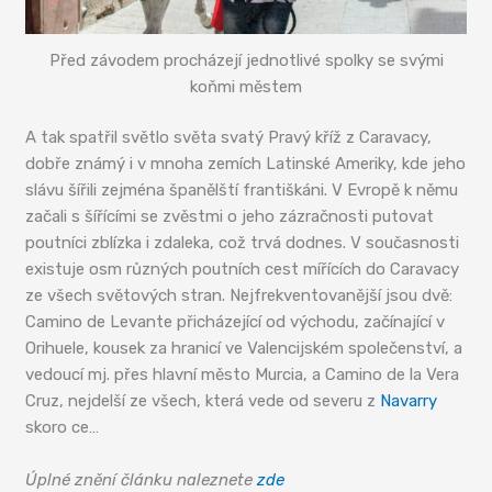
Před závodem procházejí jednotlivé spolky se svými
koňmi městem
A tak spatřil světlo světa svatý Pravý kříž z Caravacy,
dobře známý i v mnoha zemích Latinské Ameriky, kde jeho
slávu šířili zejména španělští františkáni. V Evropě k němu
začali s šířícími se zvěstmi o jeho zázračnosti putovat
poutníci zblízka i zdaleka, což trvá dodnes. V současnosti
existuje osm různých poutních cest mířících do Caravacy
ze všech světových stran. Nejfrekventovanější jsou dvě:
Camino de Levante přicházející od východu, začínající v
Orihuele, kousek za hranicí ve Valencijském společenství, a
vedoucí mj. přes hlavní město Murcia, a Camino de la Vera
Cruz, nejdelší ze všech, která vede od severu z
Navarry
skoro ce…
Úplné znění článku naleznete
zde