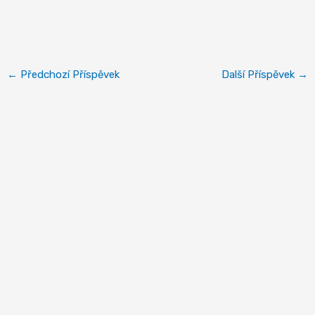
Caravaca de la Cruz
←
Předchozí Příspěvek
Další Příspěvek
→