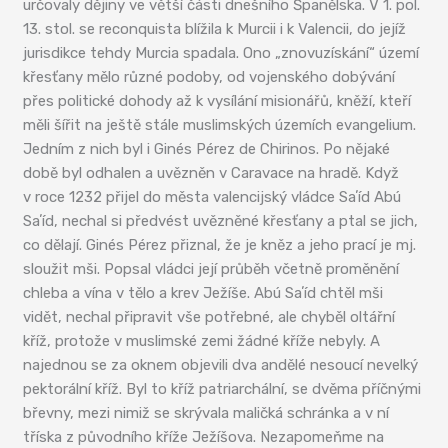
určovaly dějiny ve větší části dnešního Španělska. V 1. pol.
13. stol. se reconquista blížila k Murcii i k Valencii, do jejíž
jurisdikce tehdy Murcia spadala. Ono „znovuzískání“ území
křesťany mělo různé podoby, od vojenského dobývání
přes politické dohody až k vysílání misionářů, kněží, kteří
měli šířit na ještě stále muslimských územích evangelium.
Jedním z nich byl i Ginés Pérez de Chirinos. Po nějaké
době byl odhalen a uvězněn v Caravace na hradě. Když
v roce 1232 přijel do města valencijský vládce Saʼíd Abú
Saʼíd, nechal si předvést uvězněné křesťany a ptal se jich,
co dělají. Ginés Pérez přiznal, že je kněz a jeho prací je mj.
sloužit mši. Popsal vládci její průběh včetně proměnění
chleba a vína v tělo a krev Ježíše. Abú Saʼíd chtěl mši
vidět, nechal připravit vše potřebné, ale chyběl oltářní
kříž, protože v muslimské zemi žádné kříže nebyly. A
najednou se za oknem objevili dva andělé nesoucí nevelký
pektorální kříž. Byl to kříž patriarchální, se dvěma příčnými
břevny, mezi nimiž se skrývala maličká schránka a v ní
tříska z původního kříže Ježíšova. Nezapomeňme na