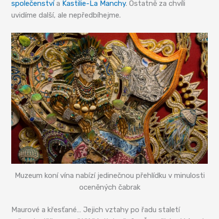
společenství
a
Kastilie-La Manchy
. Ostatně za chvíli
uvidíme další, ale nepředbíhejme.
Muzeum koní vína nabízí jedinečnou přehlídku v minulosti
oceněných čabrak
Maurové a křesťané… Jejich vztahy po řadu staletí