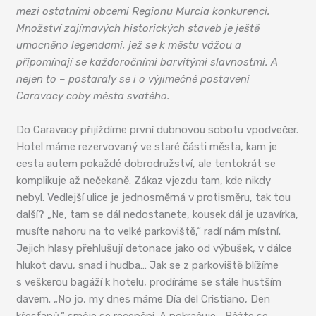
mezi ostatními obcemi Regionu Murcia konkurenci.
Množství zajímavých historických staveb je ještě
umocněno legendami, jež se k městu vážou a
připomínají se každoročními barvitými slavnostmi. A
nejen to – postaraly se i o výjimečné postavení
Caravacy coby města svatého.
Do Caravacy přijíždíme první dubnovou sobotu vpodvečer.
Hotel máme rezervovaný ve staré části města, kam je
cesta autem pokaždé dobrodružství, ale tentokrát se
komplikuje až nečekaně. Zákaz vjezdu tam, kde nikdy
nebyl. Vedlejší ulice je jednosměrná v protisměru, tak tou
další? „Ne, tam se dál nedostanete, kousek dál je uzavírka,
musíte nahoru na to velké parkoviště,“ radí nám místní.
Jejich hlasy přehlušují detonace jako od výbušek, v dálce
hlukot davu, snad i hudba… Jak se z parkoviště blížíme
s veškerou bagáží k hotelu, prodíráme se stále hustším
davem. „No jo, my dnes máme Día del Cristiano, Den