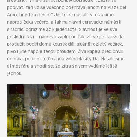
křesťanů,“ směje se recepční. A pokračuje: „Běžte se
podívat, teď už se všechno odehrává jenom na Plaza del
Arco, hned za rohem.“ Ještě na nás ale v restauraci
naproti čeká večeře, a tak na hlavní caravacké náměstí
s radnicí dorazíme až k jedenácté. Slavnost je ve své
poslední fázi – náměstí zaplněné tak, že se jen stěží dá
protlačit podél domů kousek dál, slušně rozjetý večírek,
pivo i jiné nápoje tečou proudem. Živá kapela před chvílí
dohrála, pódium teď ovládá velmi hlasitý DJ. Nasáli jsme
atmosféru a shodli se, že zítra se sem vydáme ještě
jednou.