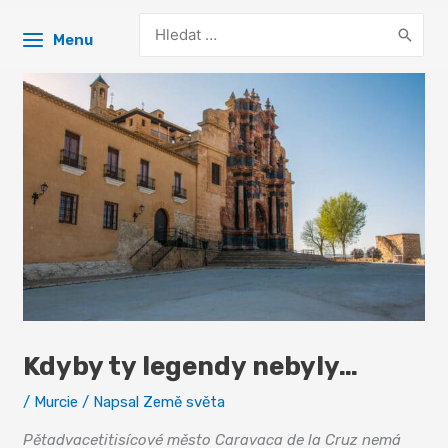
Search
Menu
for:
Kdyby ty legendy nebyly…
/
Murcie
/ Napsal
Země světa
Pětadvacetitisícové město Caravaca de la Cruz nemá