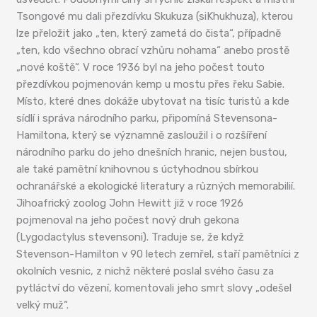
Tsongové mu dali přezdívku Skukuza (siKhukhuza), kterou
lze přeložit jako „ten, který zametá do čista“, případně
„ten, kdo všechno obrací vzhůru nohama“ anebo prostě
„nové koště“. V roce 1936 byl na jeho počest touto
přezdívkou pojmenován kemp u mostu přes řeku Sabie.
Místo, které dnes dokáže ubytovat na tisíc turistů a kde
sídlí i správa národního parku, připomíná Stevensona-
Hamiltona, který se významně zasloužil i o rozšíření
národního parku do jeho dnešních hranic, nejen bustou,
ale také pamětní knihovnou s úctyhodnou sbírkou
ochranářské a ekologické literatury a různých memorabilií.
Jihoafrický zoolog John Hewitt již v roce 1926
pojmenoval na jeho počest nový druh gekona
(Lygodactylus stevensoni). Traduje se, že když
Stevenson-Hamilton v 90 letech zemřel, staří pamětníci z
okolních vesnic, z nichž některé poslal svého času za
pytláctví do vězení, komentovali jeho smrt slovy „odešel
velký muž“.