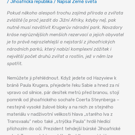
/
Jihoafrická republika
/ Napsal
Země světa
Pokud někoho alespoň trochu zajímá příroda a zvířata
zvláště (a proč jezdit do Jižní Afriky, kdyby ne), pak
nutně musí navštívit Krugerův národní park. Navzdory
kráse nejrůznějších menších rezervací a jejich obyvatel
je to právě nejrozlehlejší a nejstarší z jihoafrických
národních parků, který nabízí komplexní zážitek i
největší počet druhů zvířat a rostlin, jež v něm lze
spatřit.
Nemůžete ji přehlédnout. Když jedete od Hazyview k
bráně Paula Krugera, přejedete řeku Sabie a hned za ní
vpravo od silnice, pár desítek metrů před branou, stojí
pomník od jihoafrického sochaře Coerta Steynberga –
nestejně vysoké žulové bloky a na nich ze stejného
materiálu v nadživotní velikosti hlava „starého lva z
Transvaalu“ nebo také „strýčka Paula“ hrdě hledící
příchozím do očí. Prezident tehdejší búrské Jihoafrické