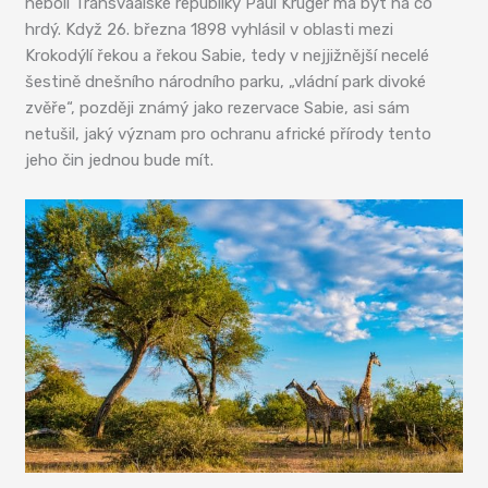
neboli Transvaalské republiky Paul Kruger má být na co
hrdý. Když 26. března 1898 vyhlásil v oblasti mezi
Krokodýlí řekou a řekou Sabie, tedy v nejjižnější necelé
šestině dnešního národního parku, „vládní park divoké
zvěře“, později známý jako rezervace Sabie, asi sám
netušil, jaký význam pro ochranu africké přírody tento
jeho čin jednou bude mít.