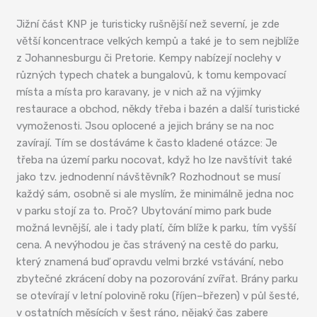
Jižní část KNP je turisticky rušnější než severní, je zde
větší koncentrace velkých kempů a také je to sem nejblíže
z Johannesburgu či Pretorie. Kempy nabízejí noclehy v
různých typech chatek a bungalovů, k tomu kempovací
místa a místa pro karavany, je v nich až na výjimky
restaurace a obchod, někdy třeba i bazén a další turistické
vymoženosti. Jsou oplocené a jejich brány se na noc
zavírají. Tím se dostáváme k často kladené otázce: Je
třeba na území parku nocovat, když ho lze navštívit také
jako tzv. jednodenní návštěvník? Rozhodnout se musí
každý sám, osobně si ale myslím, že minimálně jedna noc
v parku stojí za to. Proč? Ubytování mimo park bude
možná levnější, ale i tady platí, čím blíže k parku, tím vyšší
cena. A nevýhodou je čas strávený na cestě do parku,
který znamená buď opravdu velmi brzké vstávání, nebo
zbytečné zkrácení doby na pozorování zvířat. Brány parku
se otevírají v letní polovině roku (říjen–březen) v půl šesté,
v ostatních měsících v šest ráno, nějaký čas zabere