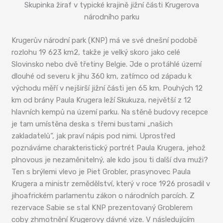
Skupinka žiraf v typické krajině jižní části Krugerova
národního parku
Krugerův národní park (KNP) má ve své dnešní podobě
rozlohu 19 623 km2, takže je velký skoro jako celé
Slovinsko nebo dvě třetiny Belgie. Jde o protáhlé území
dlouhé od severu k jihu 360 km, zatímco od západu k
východu měří v nejširší jižní části jen 65 km. Pouhých 12
km od brány Paula Krugera leží Skukuza, největší z 12
hlavních kempů na území parku. Na stěně budovy recepce
je tam umístěna deska s třemi bustami „našich
zakladatelů“, jak praví nápis pod nimi. Uprostřed
poznáváme charakteristický portrét Paula Krugera, jehož
plnovous je nezaměnitelný, ale kdo jsou ti další dva muži?
Ten s brýlemi vlevo je Piet Grobler, prasynovec Paula
Krugera a ministr zemědělství, který v roce 1926 prosadil v
jihoafrickém parlamentu zákon o národních parcích. Z
rezervace Sabie se stal KNP prezentovaný Groblerem
coby zhmotnění Krugerovy dávné vize. V následujícím