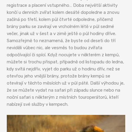
registrace a placení vstupného… Doba největší aktivity
končí u denních zvířat kolem desáté dopoledne a znovu
začíná po třetí, kolem půl čtvrté odpoledne, přičemž
brány parku se zavírají ve vrcholném létě v půl sedmé
večer, jinak už v šest a v zimě ještě o půl hodiny dříve.
Samozřejmě to neznamená, že byste od deseti do tří
neviděli vůbec nic, ale vesměs to budou zvířata
odpočívající či spící. Když nocujete v některém z kempů,
můžete si trochu přispat, případně od listopadu do ledna,
kdy svítá nejdřív, vyjet do parku už o hodinu dřív, než se
otevřou jeho vnější brány, protože brány kempů se
otevírají v těchto měsících už v půl páté. Další výhodou je,
že se můžete vydat na safari při západu slunce nebo na
noční safari s některým z místních touroperátorů, kteří
nabízejí své služby v kempech.