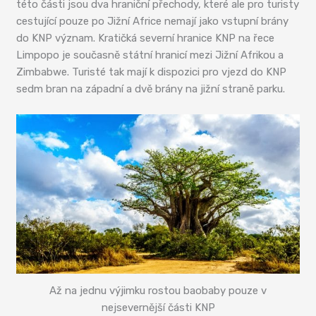
této části jsou dva hraniční přechody, které ale pro turisty
cestující pouze po Jižní Africe nemají jako vstupní brány
do KNP význam. Kratičká severní hranice KNP na řece
Limpopo je současně státní hranicí mezi Jižní Afrikou a
Zimbabwe. Turisté tak mají k dispozici pro vjezd do KNP
sedm bran na západní a dvě brány na jižní straně parku.
Až na jednu výjimku rostou baobaby pouze v
nejsevernější části KNP