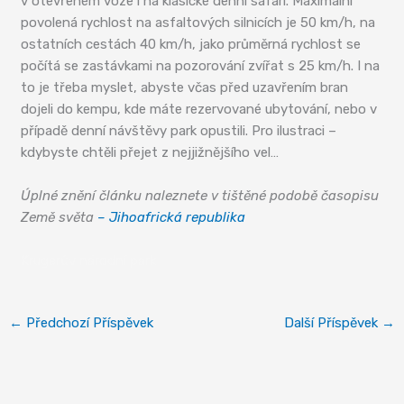
v otevřeném voze i na klasické denní safari. Maximální
povolená rychlost na asfaltových silnicích je 50 km/h, na
ostatních cestách 40 km/h, jako průměrná rychlost se
počítá se zastávkami na pozorování zvířat s 25 km/h. I na
to je třeba myslet, abyste včas před uzavřením bran
dojeli do kempu, kde máte rezervované ubytování, nebo v
případě denní návštěvy park opustili. Pro ilustraci –
kdybyste chtěli přejet z nejjižnějšího vel…
Úplné znění článku naleznete v tištěné podobě časopisu
Země světa
– Jihoafrická republika
Krugerův národní park
←
Předchozí Příspěvek
Další Příspěvek
→