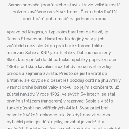
Samec snovače jihoafrického staví z travin velké kulovité
hnízdo zavěšené na větvi stromu. Často hnízdí větší
počet párů pohromadě na jednom stromu
Vpravo od Krugera, s typickým baretem na hlavě, je
James Stevenson-Hamilton. Nikdo jiný se v jejich
začátcích nezasloužil po praktické stránce tolik o
rezervaci Sabie a KNP jako tenhle v Dublinu narozený
Skot, který přišel do Jihoafrické republiky poprvé v roce
1888 s britskou kavalerií a už tehdy ho uchvátila zdejší
příroda a zejména zvířata. Přesto se ještě vrátil do
Británie, ale když se o deset let později ocitl na jihu Afriky
v rámci druhé búrské války znovu, po jejím skončení tu už
zůstal navždy. V roce 1902, ve svých 34 letech, se stal
prvním strážcem (rangerem) v rezervaci Sabie a v této
funkci působil neuvěřitelných 44 let. Svou práci bral
nesmírně vážně, dokonce tak, že když narazil na dva
pytlačící policejní důstojníky, neváhal je zadržet a
usvědčit. Podobnými činy si rychle získal respekt a místní