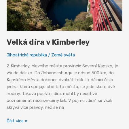
Velká díra v Kimberley
Jihoafrická republika
/
Země světa
Z Kimberley, hlavního města provincie Severní Kapsko, je
všude daleko. Do Johannesburgu je odsud 500 km, do
Kapského Města dokonce dvakrát tolik. I k dálnici číslo
jedna, která spojuje obě tato města, se jede skoro dvě
hodiny. Taková pouštní díra, mohl by neuctivě
poznamenat nezasvěcený laik. V pojmu „díra“ se však
skrývá více pravdy, než se na
Velká
Číst více »
díra