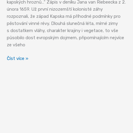
kapských hroznů…“ Zápis v deníku Jana van Riebeecka z 2.
února 1659. Už první nizozemští kolonisté záhy
rozpoznali, že západ Kapska má příhodné podmínky pro
pěstování vinné révy. Dlouhá slunečná léta, mírné zimy
s dostatkem vláhy, charakter krajiny i vegetace, to vše
působilo dost evropským dojmem, připomínajícím nejvíce
ze všeho
Se
Číst více »
sklenkou
za
historií