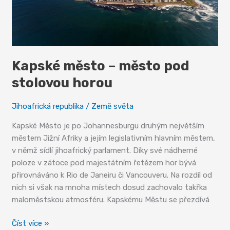
Kapské město – město pod
stolovou horou
Jihoafrická republika
/
Země světa
Kapské Město je po Johannesburgu druhým největším
městem Jižní Afriky a jejím legislativním hlavním městem,
v němž sídlí jihoafrický parlament. Díky své nádherné
poloze v zátoce pod majestátním řetězem hor bývá
přirovnáváno k Rio de Janeiru či Vancouveru. Na rozdíl od
nich si však na mnoha místech dosud zachovalo takřka
maloměstskou atmosféru. Kapskému Městu se přezdívá
Kapské
Číst více »