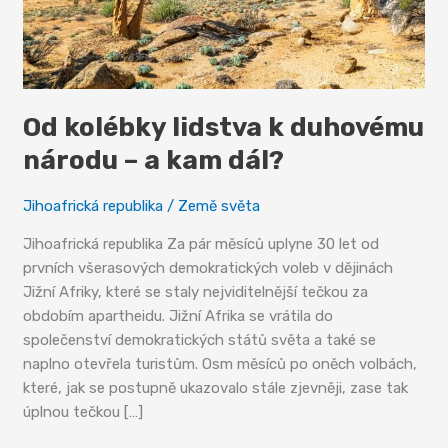
Od kolébky lidstva k duhovému
národu – a kam dál?
Jihoafrická republika
/
Země světa
Jihoafrická republika Za pár měsíců uplyne 30 let od
prvních všerasových demokratických voleb v dějinách
Jižní Afriky, které se staly nejviditelnější tečkou za
obdobím apartheidu. Jižní Afrika se vrátila do
společenství demokratických států světa a také se
naplno otevřela turistům. Osm měsíců po oněch volbách,
které, jak se postupně ukazovalo stále zjevněji, zase tak
úplnou tečkou […]