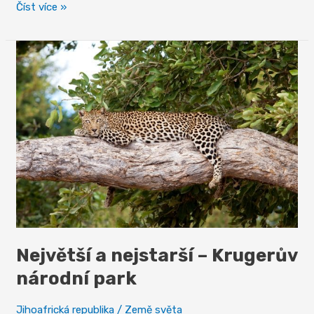
Od
Číst více »
kolébky
lidstva
k
duhovému
národu
–
a
kam
dál?
Největší a nejstarší – Krugerův
národní park
Jihoafrická republika
/
Země světa