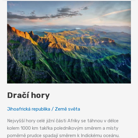
Dračí hory
Jihoafrická republika
/
Země světa
Nejvyšší hory celé jižní části Afriky se táhnou v délce
kolem 1000 km takřka poledníkovým směrem a místy
poměrně prudce spadají směrem k Indickému oceánu.