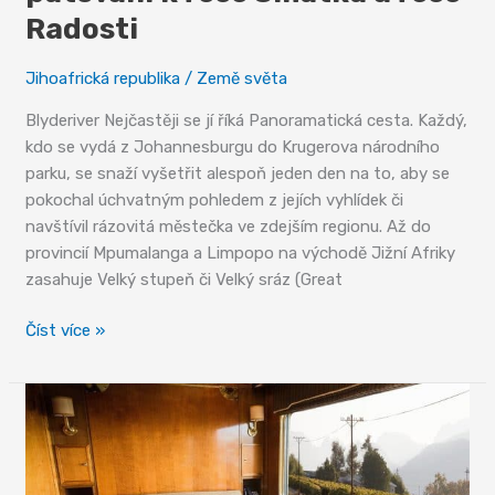
Radosti
Jihoafrická republika
/
Země světa
Blyderiver Nejčastěji se jí říká Panoramatická cesta. Každý,
kdo se vydá z Johannesburgu do Krugerova národního
parku, se snaží vyšetřit alespoň jeden den na to, aby se
pokochal úchvatným pohledem z jejích vyhlídek či
navštívil rázovitá městečka ve zdejším regionu. Až do
provincií Mpumalanga a Limpopo na východě Jižní Afriky
zasahuje Velký stupeň či Velký sráz (Great
Blyderiver,
Číst více »
Treurrivier
–
putování
k
řece
Smutku