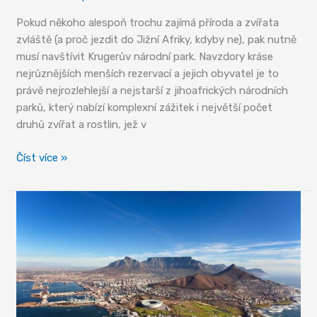
Pokud někoho alespoň trochu zajímá příroda a zvířata
zvláště (a proč jezdit do Jižní Afriky, kdyby ne), pak nutně
musí navštívit Krugerův národní park. Navzdory kráse
nejrůznějších menších rezervací a jejich obyvatel je to
právě nejrozlehlejší a nejstarší z jihoafrických národních
parků, který nabízí komplexní zážitek i největší počet
druhů zvířat a rostlin, jež v
Největší
Číst více »
a
nejstarší
–
Krugerův
národní
park