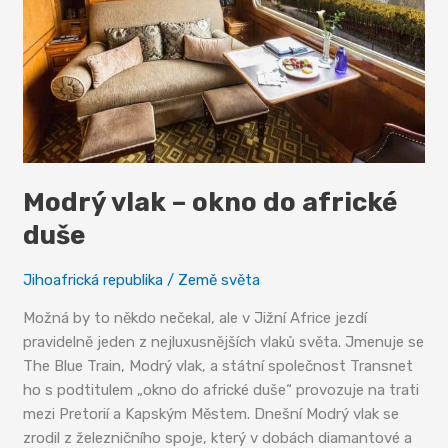
a
řece
Radosti
Modrý vlak – okno do africké
duše
Jihoafrická republika
/
Země světa
Možná by to někdo nečekal, ale v Jižní Africe jezdí
pravidelně jeden z nejluxusnějších vlaků světa. Jmenuje se
The Blue Train, Modrý vlak, a státní společnost Transnet
ho s podtitulem „okno do africké duše“ provozuje na trati
mezi Pretorií a Kapským Městem. Dnešní Modrý vlak se
zrodil z železničního spoje, který v dobách diamantové a