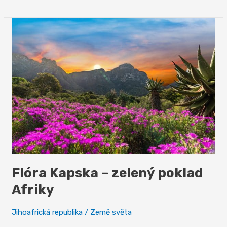
město
–
město
pod
stolovou
horou
Flóra Kapska – zelený poklad
Afriky
Jihoafrická republika
/
Země světa