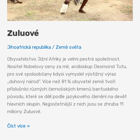
Zuluové
Jihoafrická republika
/
Země světa
Obyvatelstvo Jižní Afriky je velmi pestrá společnost.
Nositel Nobelovy ceny za mír, arcibiskup Desmond Tutu,
pro své spoluobčany kdysi vymyslel výstižný výraz
„duhový národ“. Více než 81 % obyvatel země tvoří
příslušníci různých černošských kmenů bantuského
původu, které se dělí podle jazykového členění na devět
hlavních skupin. Nejpočetnější z nich jsou se zhruba 11
miliony Zuluové.
Zuluové
Číst více »