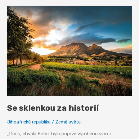
v
Kimberley
Se sklenkou za historií
Jihoafrická republika
/
Země světa
„Dnes, chvála Bohu, bylo poprvé vyrobeno víno z