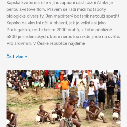
Kapská květenná říše v jihozápadní části Jižní Afriky je
perlou světové flóry. Právem se řadí mezi hotspoty
biologické diverzity. Jen málokterý botanik netouží spatřit
Kapsko na vlastní oči. V oblasti, jež je velká asi jako
Portugalsko, roste kolem 9000 druhů, z toho přibližně
5800 je endemických, které nerostou nikde jinde na světě.
Pro srovnání: V České republice najdeme
Flóra
Číst více »
Kapska
–
zelený
poklad
Afriky