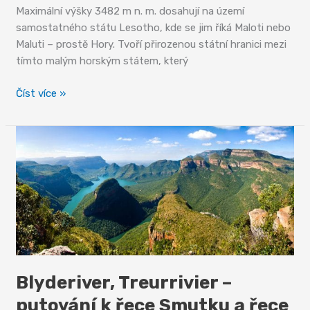
Maximální výšky 3482 m n. m. dosahují na území
samostatného státu Lesotho, kde se jim říká Maloti nebo
Maluti – prostě Hory. Tvoří přirozenou státní hranici mezi
tímto malým horským státem, který
Dračí
Číst více »
hory
Blyderiver, Treurrivier –
putování k řece Smutku a řece