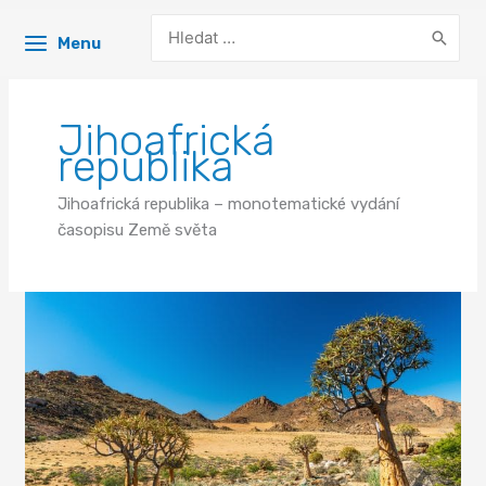
Search
Menu
for:
Jihoafrická
republika
Jihoafrická republika – monotematické vydání
časopisu Země světa