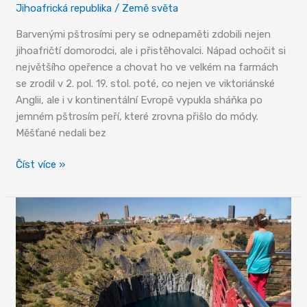
Jihoafrická republika
/
Země světa
Barvenými pštrosími pery se odnepaměti zdobili nejen
jihoafričtí domorodci, ale i přistěhovalci. Nápad ochočit si
největšího opeřence a chovat ho ve velkém na farmách
se zrodil v 2. pol. 19. stol. poté, co nejen ve viktoriánské
Anglii, ale i v kontinentální Evropě vypukla sháňka po
jemném pštrosím peří, které zrovna přišlo do módy.
Měšťané nedali bez
Návštěvou
Číst více »
u
pštrosů