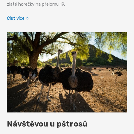
zlaté horečky na přelomu 19.
Modrý
Číst více »
vlak
–
okno
do
africké
duše
Návštěvou u pštrosů