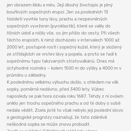
jen obrazem klidu a míru. Její dlouhý životopis je plný
bouřlivých sopečných erupcí. Jen za posledních 13
tisíciletí vyvrhla tuny lávy, prachu a nezpevněných
sopečných vyvrženin (pyroklastik), které se valily do
říčních údolí a ničily vše, co jim přišlo do cesty. Při všech
těchto erupcích, k nimž docházelo v intervalech 1000 až
2000 let, postupně rostl i sopečný kužel, který je složený
ze střídajících se vrstev lávy a popela, a proto se řadí k
sopečnému typu takzvaných stratovulkánů. Dnes má
úctyhodné rozměry – kolem 1500 m do výšky a 4000 m v
průměru u základny.
K poslednímu velkému výbuchu došlo, s ohledem na věk
sopky, poměrně nedávno, před 3400 lety. Vůbec
naposledy se pak hora ozvala roku 1687. Tehdy z ní ovšem
uniklo jen trochu sopečného prachu a od té doby o sobě
nedala vědět. Zcela jistě to však nebylo její poslední slovo
a geologické prognózy naznačují, že tato zdánlivě
neškodná sopka se může znovu probudit.