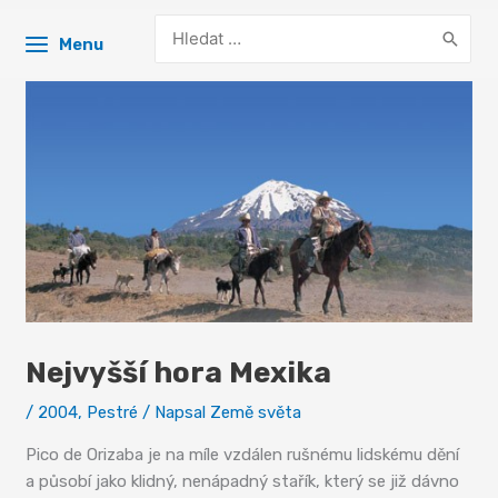
Search
Menu
for:
Nejvyšší hora Mexika
/
2004
,
Pestré
/ Napsal
Země světa
Pico de Orizaba je na míle vzdálen rušnému lidskému dění
a působí jako klidný, nenápadný stařík, který se již dávno