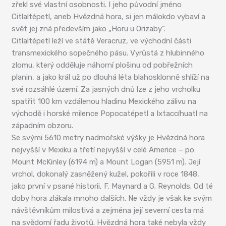
zřekl své vlastní osobnosti. I jeho původní jméno
Citlaltépetl, aneb Hvězdná hora, si jen málokdo vybaví a
svět jej zná především jako „Horu u Orizaby“.
Citlaltépetl leží ve státě Veracruz, ve východní části
transmexického sopečného pásu. Vyrůstá z hlubinného
zlomu, který odděluje náhorní plošinu od pobřežních
planin, a jako král už po dlouhá léta blahosklonně shlíží na
své rozsáhlé území. Za jasných dnů lze z jeho vrcholku
spatřit 100 km vzdálenou hladinu Mexického zálivu na
východě i horské milence Popocatépetl a Ixtaccíhuatl na
západním obzoru.
Se svými 5610 metry nadmořské výšky je Hvězdná hora
nejvyšší v Mexiku a třetí nejvyšší v celé Americe – po
Mount McKinley (6194 m) a Mount Logan (5951 m). Její
vrchol, dokonalý zasněžený kužel, pokořili v roce 1848,
jako první v psané historii, F. Maynard a G. Reynolds. Od té
doby hora zlákala mnoho dalších. Ne vždy je však ke svým
návštěvníkům milostivá a zejména její severní cesta má
na svědomí řadu životů. Hvězdná hora také nebyla vždy