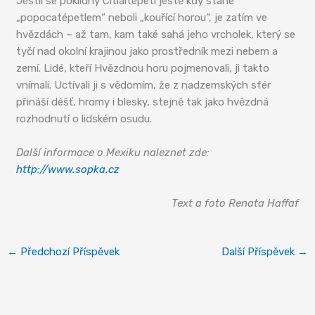
Jestli se poklidný Citlaltépetl ještě kdy stane
„popocatépetlem“ neboli „kouřící horou“, je zatím ve
hvězdách – až tam, kam také sahá jeho vrcholek, který se
tyčí nad okolní krajinou jako prostředník mezi nebem a
zemí. Lidé, kteří Hvězdnou horu pojmenovali, ji takto
vnímali. Uctívali ji s vědomím, že z nadzemských sfér
přináší déšť, hromy i blesky, stejně tak jako hvězdná
rozhodnutí o lidském osudu.
Další informace o Mexiku naleznet zde:
http://www.sopka.cz
Text a foto Renata Haffaf
←
Předchozí Příspěvek
Další Příspěvek
→