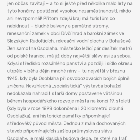
jen občas zavítají – a to si ještě před několika málo lety na
tyto končiny, postižené vysokou nezaměstnaností, nikdo
ani nevzpomněl! Přitom zdejší kraj má turistům co
nabídnout – bludné balvany a památné stromy,
renesanční zámek v obci Dívčí hrad a barokní zámek ve
Slezských Rudolticích, rekreační vodní plochu v Bohušově.
Jen samotná Osoblaha, městečko ležící pár desítek metrů
od polské hranice, má již doby největší slávy asi za sebou.
Kdysi středisko rozsáhlého panství a později i sídlo okresu
utrpělo v běhu dějin mnohé rány – tu největší v březnu
1945, kdy byla Osoblaha při osvobozovacích bojích úplně
zničena. Nevzhledná „socialistická“ výstavba bohužel
nedokázala nahradit starší domy postavené většinou
během hospodářského rozvoje města na konci 19. století
(kdy byla v roce 1898 dokončena i 20 kilometrů dlouhá
Osoblažka), ani historické památky připomínající
středověký původ města. Jednou z mála dochovaných
staveb připomínajících zašlou průmyslovou slávu
Osoblahy, je malá klasická budova depa, ze které na trať