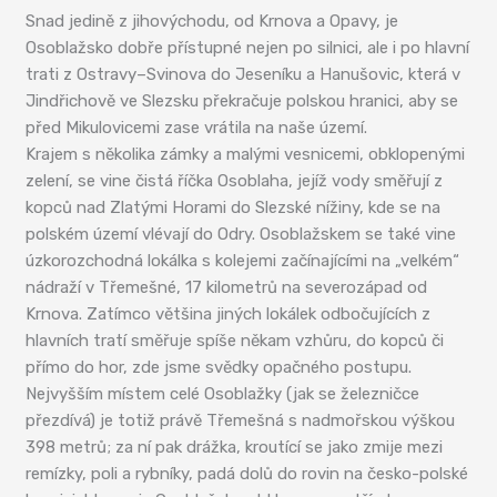
Snad jedině z jihovýchodu, od Krnova a Opavy, je
Osoblažsko dobře přístupné nejen po silnici, ale i po hlavní
trati z Ostravy–Svinova do Jeseníku a Hanušovic, která v
Jindřichově ve Slezsku překračuje polskou hranici, aby se
před Mikulovicemi zase vrátila na naše území.
Krajem s několika zámky a malými vesnicemi, obklopenými
zelení, se vine čistá říčka Osoblaha, jejíž vody směřují z
kopců nad Zlatými Horami do Slezské nížiny, kde se na
polském území vlévají do Odry. Osoblažskem se také vine
úzkorozchodná lokálka s kolejemi začínajícími na „velkém“
nádraží v Třemešné, 17 kilometrů na severozápad od
Krnova. Zatímco většina jiných lokálek odbočujících z
hlavních tratí směřuje spíše někam vzhůru, do kopců či
přímo do hor, zde jsme svědky opačného postupu.
Nejvyšším místem celé Osoblažky (jak se železničce
přezdívá) je totiž právě Třemešná s nadmořskou výškou
398 metrů; za ní pak drážka, kroutící se jako zmije mezi
remízky, poli a rybníky, padá dolů do rovin na česko-polské