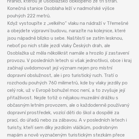
hranici, kterou je Osoblažsko obklopeno ze tří stran.
Konečná stanice Osoblaha leží v nadmořské výšce
pouhých 222 metrů.
Když vystoupíte z „velkého“ vlaku na nádraží v Třemešné
a obejdete výpravní budovu, narazíte na kolejnice, které
jsou nápadně blízko u sebe. Naštěstí se zatím lesknou,
neboť po nich stále jezdí vlaky Českých drah, ale
Osoblažka už měla několikrát namále a hrozilo jí zastavení
provozu. V posledních letech si však jednotlivci, obce i kraj
začínají uvědomovat její význam nejen pro místní
dopravní obslužnost, ale i pro turistický ruch. Tratí o
rozchodu pouhých 760 milimetrů, kde by vlaky jezdily po
celý rok, už v Evropě bohužel moc není, a to zvyšuje její
přitažlivost. Nejde totiž o nějakou muzeální drážku s
občasným letním provozem, ale o každodenně používaný
dopravní prostředek, vozící děti do škol a dospělé za
prací, do úřadů nebo za zábavou. A v posledních letech i
turisty, kteří sem díky jezdícím vláčkům, podrobným
mapám a nově vyznačeným turistickým stezkám přece