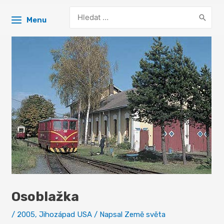
Search
Menu
for:
Osoblažka
/
2005
,
Jihozápad USA
/ Napsal
Země světa