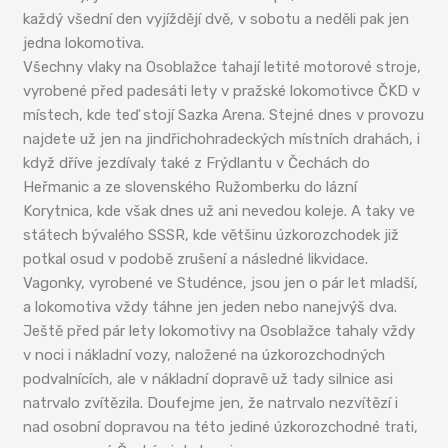
každý všední den vyjíždějí dvě, v sobotu a neděli pak jen
jedna lokomotiva.
Všechny vlaky na Osoblažce tahají letité motorové stroje,
vyrobené před padesáti lety v pražské lokomotivce ČKD v
místech, kde teď stojí Sazka Arena. Stejné dnes v provozu
najdete už jen na jindřichohradeckých místních drahách, i
když dříve jezdívaly také z Frýdlantu v Čechách do
Heřmanic a ze slovenského Ružomberku do lázní
Korytnica, kde však dnes už ani nevedou koleje. A taky ve
státech bývalého SSSR, kde většinu úzkorozchodek již
potkal osud v podobě zrušení a následné likvidace.
Vagonky, vyrobené ve Studénce, jsou jen o pár let mladší,
a lokomotiva vždy táhne jen jeden nebo nanejvýš dva.
Ještě před pár lety lokomotivy na Osoblažce tahaly vždy
v noci i nákladní vozy, naložené na úzkorozchodných
podvalnících, ale v nákladní dopravě už tady silnice asi
natrvalo zvítězila. Doufejme jen, že natrvalo nezvítězí i
nad osobní dopravou na této jediné úzkorozchodné trati,