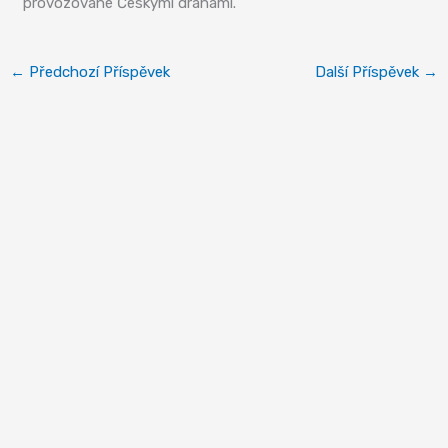
provozované Českými drahami.
←
Předchozí Příspěvek
Další Příspěvek
→