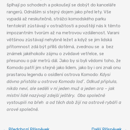
šplhají po schodech a pokoušejí se dobýt do kanceláře
rangerů. Odnáším si stejný dojem jako před lety. Vše
vypadá až neskutečně, strážci komodského parku
tentokrát zůstávají v ostražitosti a pouštějí nás k těmto
impozantním tvorům až na metrovou vzdálenost. Varani
většinou zůstávají nehybně ležet a když se jim lidská
přítomnost zdá být příliš dotěrná, zvednou se a bez
známek jakéhokoliv zájmu o zvědavé vetřelce, se
přesunou o pár metrů dál. Jako by si byli vědomi toho, že
Komodo patří jim stejně jako lidem, jako by i oni znali onu
prastarou legendu o osídlení ostrova Komodo:
Kdysi
dávno přistála u ostrova Komodo lodˇ. Odkud připlula,
nikdo neví, ale seděli v ní jeden muž a jeden ora – jak
místní lidé nazývají zdejší ještěry. Oba společně
vystoupili na břeh a od těch dob žijí na ostrově rybáři a
orové společně.
←
Předchozí Příspěvek
Další Příspěvek
→