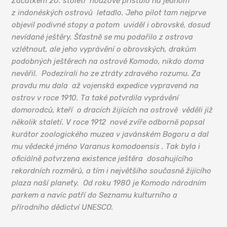
Začátkem 20. století nouzově přistálo na jednom
z indonéských ostrovů letadlo. Jeho pilot tam nejprve
objevil podivné stopy a potom uviděl i obrovské, dosud
nevídané ještěry. Šťastně se mu podařilo z ostrova
vzlétnout, ale jeho vyprávění o obrovských, drakům
podobných ještěrech na ostrově Komodo, nikdo doma
nevěřil. Podezírali ho ze ztráty zdravého rozumu. Za
pravdu mu dala až vojenská expedice vypravená na
ostrov v roce 1910. Ta také potvrdila vyprávění
domorodců, kteří o dracích žijících na ostrově věděli již
několik staletí. V roce 1912 nové zvíře odborně popsal
kurátor zoologického muzea v javánském Bogoru a dal
mu vědecké jméno Varanus komodoensis . Tak byla i
oficiálně potvrzena existence ještěra dosahujícího
rekordních rozměrů, a tím i největšího současně žijícího
plaza naší planety. Od roku 1980 je Komodo národním
parkem a navíc patří do Seznamu kulturního a
přírodního dědictví UNESCO.