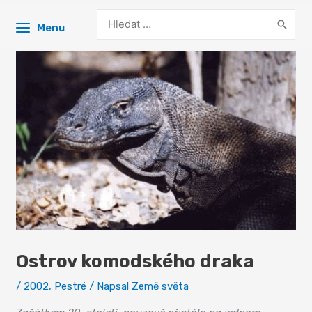
Search
Menu
for:
Ostrov komodského draka
/
2002
,
Pestré
/ Napsal
Země světa