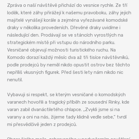
Zpráva o naší návštěvě přichází do vesnice rychle. Ze tří
loděk, které záhy přirážejí k našemu pravoboku, záhy jejich
majitelé vynášejí korále a zejména vyřezávané komodské
draky v několika provedeních. Dřevěné draky uvidíme i
následující den. Prodávají se ve stáncích vyrostlých na
strategickém místě při vstupu do národního parku.
Vesničané objevují možnosti turistického ruchu. Na
Komodo dorazí každý měsíc dva až tři tisíce návštěvníků,
podle prodejců by neměl nikdo opustit ostrov bez těchto
nepříliš vkusných figurek. Před šesti lety nám nikdo nic
nenutil.
Vybavuji si respekt, se kterým vesničané o komodských
varanech hovořili a tragický příběh ze sousední Rinky, kde
varan zabil dvanáctiletého chlapce. „Zvykli jsme si na
varany a oni na nás, žijeme tady klidně vedle sebe,“ tvrdí
mi přesvědčivě jeden z prodejců.