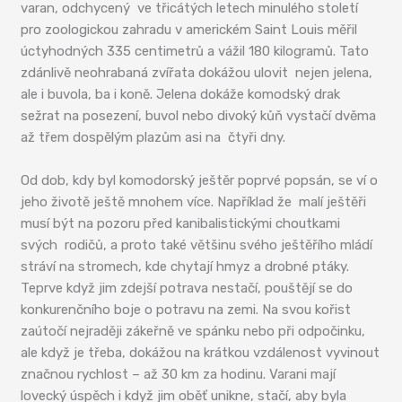
varan, odchycený ve třicátých letech minulého století
pro zoologickou zahradu v americkém Saint Louis měřil
úctyhodných 335 centimetrů a vážil 180 kilogramů. Tato
zdánlivě neohrabaná zvířata dokážou ulovit nejen jelena,
ale i buvola, ba i koně. Jelena dokáže komodský drak
sežrat na posezení, buvol nebo divoký kůň vystačí dvěma
až třem dospělým plazům asi na čtyři dny.
Od dob, kdy byl komodorský ještěr poprvé popsán, se ví o
jeho životě ještě mnohem více. Například že malí ještěři
musí být na pozoru před kanibalistickými choutkami
svých rodičů, a proto také většinu svého ještěřího mládí
stráví na stromech, kde chytají hmyz a drobné ptáky.
Teprve když jim zdejší potrava nestačí, pouštějí se do
konkurenčního boje o potravu na zemi. Na svou kořist
zaútočí nejraději zákeřně ve spánku nebo při odpočinku,
ale když je třeba, dokážou na krátkou vzdálenost vyvinout
značnou rychlost – až 30 km za hodinu. Varani mají
lovecký úspěch i když jim oběť unikne, stačí, aby byla