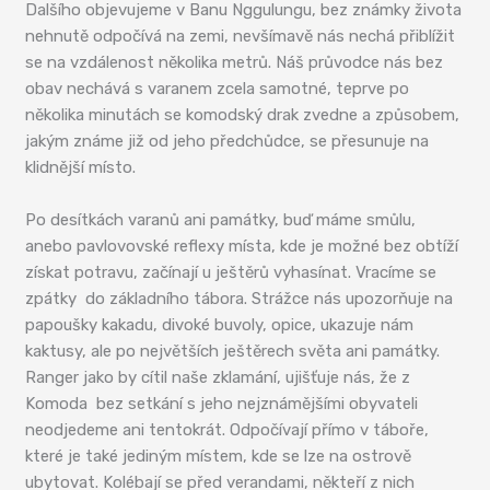
Dalšího objevujeme v Banu Nggulungu, bez známky života
nehnutě odpočívá na zemi, nevšímavě nás nechá přiblížit
se na vzdálenost několika metrů. Náš průvodce nás bez
obav nechává s varanem zcela samotné, teprve po
několika minutách se komodský drak zvedne a způsobem,
jakým známe již od jeho předchůdce, se přesunuje na
klidnější místo.
Po desítkách varanů ani památky, buď máme smůlu,
anebo pavlovovské reflexy místa, kde je možné bez obtíží
získat potravu, začínají u ještěrů vyhasínat. Vracíme se
zpátky do základního tábora. Strážce nás upozorňuje na
papoušky kakadu, divoké buvoly, opice, ukazuje nám
kaktusy, ale po největších ještěrech světa ani památky.
Ranger jako by cítil naše zklamání, ujišťuje nás, že z
Komoda bez setkání s jeho nejznámějšími obyvateli
neodjedeme ani tentokrát. Odpočívají přímo v táboře,
které je také jediným místem, kde se lze na ostrově
ubytovat. Kolébají se před verandami, někteří z nich