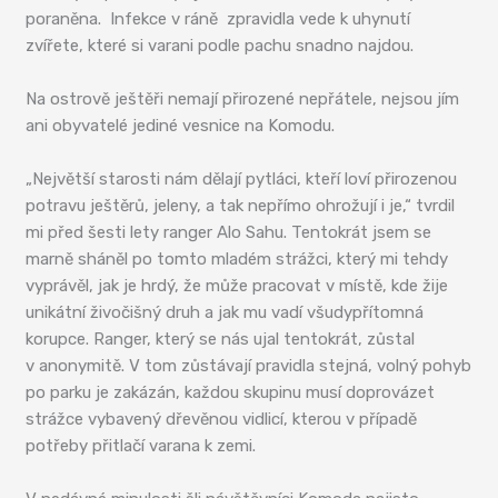
poraněna. Infekce v ráně zpravidla vede k uhynutí
zvířete, které si varani podle pachu snadno najdou.
Na ostrově ještěři nemají přirozené nepřátele, nejsou jím
ani obyvatelé jediné vesnice na Komodu.
„Největší starosti nám dělají pytláci, kteří loví přirozenou
potravu ještěrů, jeleny, a tak nepřímo ohrožují i je,“ tvrdil
mi před šesti lety ranger Alo Sahu. Tentokrát jsem se
marně sháněl po tomto mladém strážci, který mi tehdy
vyprávěl, jak je hrdý, že může pracovat v místě, kde žije
unikátní živočišný druh a jak mu vadí všudypřítomná
korupce. Ranger, který se nás ujal tentokrát, zůstal
v anonymitě. V tom zůstávají pravidla stejná, volný pohyb
po parku je zakázán, každou skupinu musí doprovázet
strážce vybavený dřevěnou vidlicí, kterou v případě
potřeby přitlačí varana k zemi.