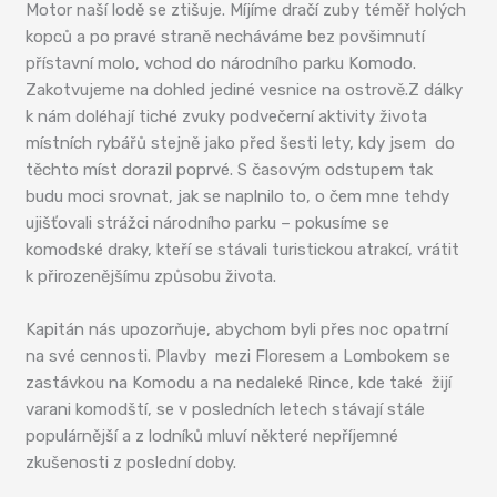
Motor naší lodě se ztišuje. Míjíme dračí zuby téměř holých
kopců a po pravé straně necháváme bez povšimnutí
přístavní molo, vchod do národního parku Komodo.
Zakotvujeme na dohled jediné vesnice na ostrově.Z dálky
k nám doléhají tiché zvuky podvečerní aktivity života
místních rybářů stejně jako před šesti lety, kdy jsem do
těchto míst dorazil poprvé. S časovým odstupem tak
budu moci srovnat, jak se naplnilo to, o čem mne tehdy
ujišťovali strážci národního parku – pokusíme se
komodské draky, kteří se stávali turistickou atrakcí, vrátit
k přirozenějšímu způsobu života.
Kapitán nás upozorňuje, abychom byli přes noc opatrní
na své cennosti. Plavby mezi Floresem a Lombokem se
zastávkou na Komodu a na nedaleké Rince, kde také žijí
varani komodští, se v posledních letech stávají stále
populárnější a z lodníků mluví některé nepříjemné
zkušenosti z poslední doby.