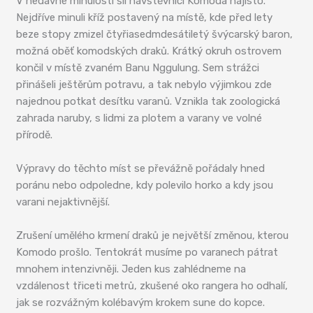
V nedávné minulosti šli návštěvníci Komoda najisto.
Nejdříve minuli kříž postavený na místě, kde před lety
beze stopy zmizel čtyřiasedmdesátiletý švýcarský baron,
možná oběť komodských draků. Krátký okruh ostrovem
končil v místě zvaném Banu Nggulung. Sem strážci
přinášeli ještěrům potravu, a tak nebylo výjimkou zde
najednou potkat desítku varanů. Vznikla tak zoologická
zahrada naruby, s lidmi za plotem a varany ve volné
přírodě.
Výpravy do těchto míst se převážně pořádaly hned
poránu nebo odpoledne, kdy polevilo horko a kdy jsou
varani nejaktivnější.
Zrušení umělého krmení draků je největší změnou, kterou
Komodo prošlo. Tentokrát musíme po varanech pátrat
mnohem intenzivněji. Jeden kus zahlédneme na
vzdálenost třiceti metrů, zkušené oko rangera ho odhalí,
jak se rozvážným kolébavým krokem sune do kopce.