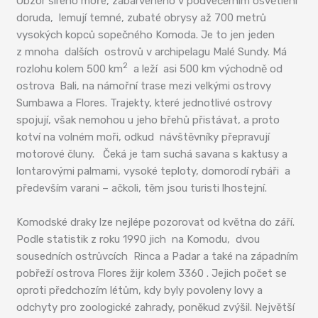
Obzor širého moře, zabarveného v podvečerním osvětlení
doruda, lemují temné, zubaté obrysy až 700 metrů
vysokých kopců sopečného Komoda. Je to jen jeden
z mnoha dalších ostrovů v archipelagu Malé Sundy. Má
2
rozlohu kolem 500 km
a leží asi 500 km východně od
ostrova
Bali, na námořní trase mezi velkými ostrovy
Sumbawa a Flores. Trajekty, které jednotlivé ostrovy
spojují, však nemohou u jeho břehů přistávat, a proto
kotví na volném moři, odkud návštěvníky přepravují
motorové čluny. Čeká je tam suchá savana s kaktusy a
lontarovými palmami, vysoké teploty, domorodí rybáři a
především varani – ačkoli, těm jsou turisti lhostejní.
Komodské draky lze nejlépe pozorovat od května do září.
Podle statistik z roku 1990 jich na Komodu, dvou
sousedních ostrůvcích Rinca a Padar a také na západním
pobřeží ostrova Flores žijr kolem 3360 . Jejich počet se
oproti předchozím létům, kdy byly povoleny lovy a
odchyty pro zoologické zahrady, poněkud zvýšil. Největší