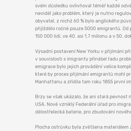
svém důsledku ovlivňoval téměř každé odvět
neviděl jako problém, který je nutno regulov
obyvatel, z nichž 60 % bylo anglického pův
přijíždělo ročně pouze 5000 emigrantů. Od p
150 000 lidí, ve 40. asi 1,7 milionu a v 50. d
Výsadní postavení New Yorku v přijímání při
v souvislosti s imigranty přinášel řadu pro
emigrace bylo jejich provádění velice kompl
které by proces přijímání emigrantů mohl pr
Manhattanu a zřídila tam roku 1855 první im
Brzy se však ukázalo, že ani stará pevnost
USA. Nově vzniklý Federální úřad pro imigrac
dělostřelecká baterie, pro zbudování nového
Plocha ostrůvku byla zvětšena materiálem z