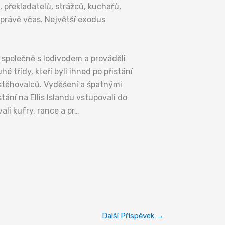
 překladatelů, strážců, kuchařů,
 právě včas. Největší exodus
i společně s lodivodem a prováděli
 třídy, kteří byli ihned po přistání
řistěhovalců. Vyděšení a špatnými
ání na Ellis Islandu vstupovali do
ali kufry, rance a pr…
Další Příspěvek
→