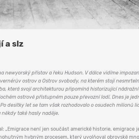
í a slz
 na newyorský přístav a řeku Hudson. V dálce vidíme impoza
uvernérův ostrov a Ostrov svobody, na kterém stojí nesmrtel
, která svojí architekturou připomíná historizující nádražn
plochém ostrově přístupném pouze převozní lodí. Dnes je je
o desítky let se tam však rozhodovalo o osudech milionů lidí
a někdy také hasly naděje.
: „Emigrace není jen součást americké historie, emigrace je
 mohutným hybným procesem, který uvolňoval obrovské množs