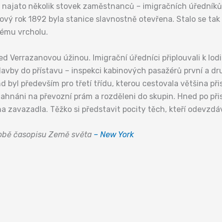
o najato několik stovek zaměstnanců – imigračních úředníků,
ový rok 1892 byla stanice slavnostně otevřena. Stalo se tak
vému vrcholu.
ed Verrazanovou úžinou. Imigrační úředníci připlouvali k lod
vby do přístavu – inspekci kabinových pasažérů první a druhé
d byl především pro třetí třídu, kterou cestovala většina p
ahnáni na převozní prám a rozděleni do skupin. Hned po přist
a zavazadla. Těžko si představit pocity těch, kteří odevzdáv
době časopisu Země světa
– New York