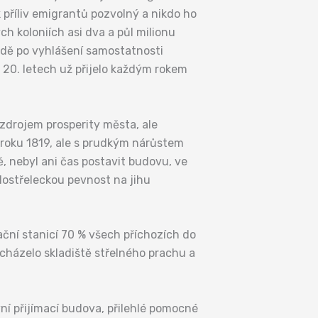
 příliv emigrantů pozvolný a nikdo ho
ch koloniích asi dva a půl milionu
ádě po vyhlášení samostatnosti
e 20. letech už přijelo každým rokem
 zdrojem prosperity města, ale
d roku 1819, ale s prudkým nárůstem
ě, nebyl ani čas postavit budovu, ve
lostřeleckou pevnost na jihu
ční stanicí 70 % všech příchozích do
nacházelo skladiště střelného prachu a
í přijímací budova, přilehlé pomocné