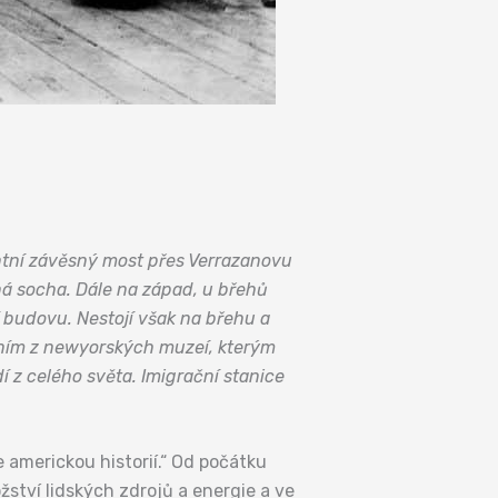
ntní závěsný most přes Verrazanovu
ná socha. Dále na západ, u břehů
í budovu. Nestojí však na břehu a
dním z newyorských muzeí, kterým
 z celého světa. Imigrační stanice
 americkou historií.“ Od počátku
tví lidských zdrojů a energie a ve