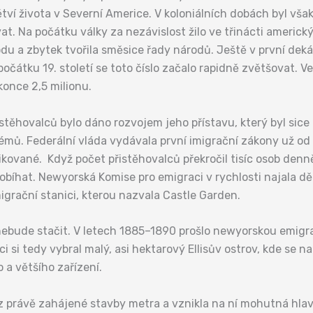
ví života v Severní Americe. V koloniálních dobách byl však
at. Na počátku války za nezávislost žilo ve třinácti americký
odu a zbytek tvořila směsice řady národů. Ještě v první dek
očátku 19. století se toto číslo začalo rapidně zvětšovat. V
okonce 2,5 milionu.
stěhovalců bylo dáno rozvojem jeho přístavu, který byl sice
blémů. Federální vláda vydávala první imigrační zákony už o
ikované. Když počet přistěhovalců překročil tisíc osob denn
obíhat. Newyorská Komise pro emigraci v rychlosti najala dě
igrační stanici, kterou nazvala Castle Garden.
 nebude stačit. V letech 1885–1890 prošlo newyorskou emigra
i si tedy vybral malý, asi hektarový Ellisův ostrov, kde se 
 a většího zařízení.
 právě zahájené stavby metra a vznikla na ní mohutná hlavn