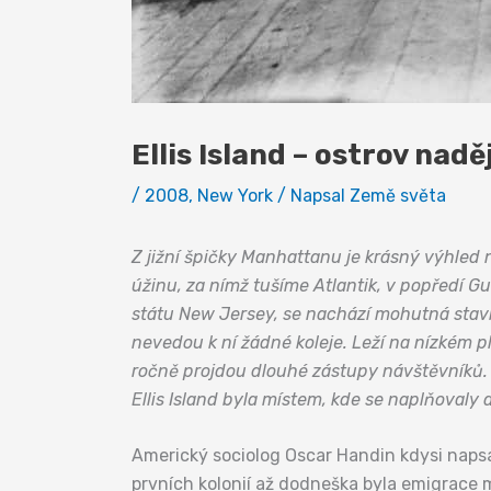
Ellis Island – ostrov naděj
/
2008
,
New York
/ Napsal
Země světa
Z jižní špičky Manhattanu je krásný výhled
úžinu, za nímž tušíme Atlantik, v popředí G
státu New Jersey, se nachází mohutná stavba
nevedou k ní žádné koleje. Leží na nízkém 
ročně projdou dlouhé zástupy návštěvníků. P
Ellis Island byla místem, kde se naplňovaly 
Americký sociolog Oscar Handin kdysi napsal
prvních kolonií až dodneška byla emigrace