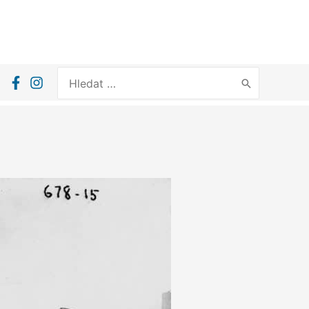
Search
for: