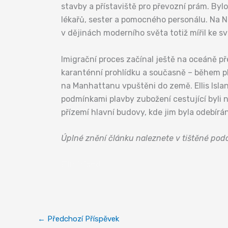
stavby a přístaviště pro převozní prám. Byl
lékařů, sester a pomocného personálu. Na N
v dějinách moderního světa totiž mířil ke s
Imigrační proces začínal ještě na oceáně př
karanténní prohlídku a současně – během pla
na Manhattanu vpuštěni do země. Ellis Islan
podmínkami plavby zubožení cestující byli n
přízemí hlavní budovy, kde jim byla odebírán
Úplné znění článku naleznete v tištěné po
Ellis Island
←
Předchozí Příspěvek