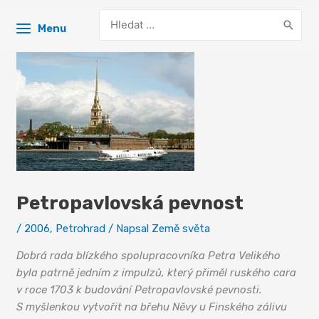
Search
Menu
for:
Petropavlovská pevnost
/
2006
,
Petrohrad
/ Napsal
Země světa
Dobrá rada blízkého spolupracovníka Petra Velikého
byla patrně jedním z impulzů, který přiměl ruského cara
v roce 1703 k budování Petropavlovské pevnosti.
S myšlenkou vytvořit na břehu Něvy u Finského zálivu