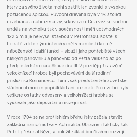
který za svého života mohl spatřit jen zvonici s vysokou
pozlacenou špičkou. Původní dřevěná byla v 19. století
rozebrána a nahrazena vyšší kovovou. Celá věž se sochou
anděla na vrcholku tak v současnosti měří úctyhodných
122,5 m a je nejvyšší stavbou v Petrohradu. Kostel s
bohatě zdobenými interiéry měl v minulosti kromě
náboženské i další funkci – sloužil jako pohřebiště všech
ruských panovníků a panovnic od Petra Velikého až po
předposledního cara Alexandra III. V později přistavěné
velkoknížecí hrobce byli pochováváni další rodinní
příslušníci Romanovců. Těm však představitelé sovětské
vládnoucí moci nepopřáli klid ani po smrti. Po revoluci byly
veškeré ostatky odvezeny a velkoknížecí hrobka se
využívala jako depozitář a muzejní sál.
V roce 1704 se na protilehlém břehu řeky začala stavět
základna námořnictva – Admiralita. Obrazně i fakticky tak
Petr I. překonal Něvu, a položil základ bouřlivému rozvoji