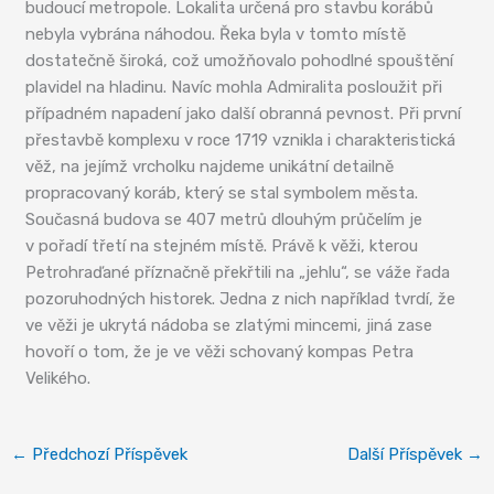
budoucí metropole. Lokalita určená pro stavbu korábů
nebyla vybrána náhodou. Řeka byla v tomto místě
dostatečně široká, což umožňovalo pohodlné spouštění
plavidel na hladinu. Navíc mohla Admiralita posloužit při
případném napadení jako další obranná pevnost. Při první
přestavbě komplexu v roce 1719 vznikla i charakteristická
věž, na jejímž vrcholku najdeme unikátní detailně
propracovaný koráb, který se stal symbolem města.
Současná budova se 407 metrů dlouhým průčelím je
v pořadí třetí na stejném místě. Právě k věži, kterou
Petrohraďané příznačně překřtili na „jehlu“, se váže řada
pozoruhodných historek. Jedna z nich například tvrdí, že
ve věži je ukrytá nádoba se zlatými mincemi, jiná zase
hovoří o tom, že je ve věži schovaný kompas Petra
Velikého.
←
Předchozí Příspěvek
Další Příspěvek
→