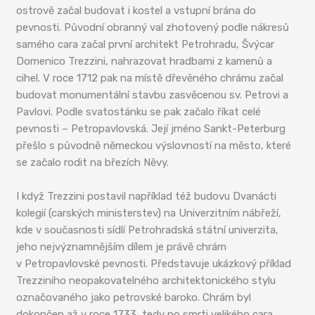
ostrově začal budovat i kostel a vstupní brána do
pevnosti. Původní obranný val zhotovený podle nákresů
samého cara začal první architekt Petrohradu, Švýcar
Domenico Trezzini, nahrazovat hradbami z kamenů a
cihel. V roce 1712 pak na místě dřevěného chrámu začal
budovat monumentální stavbu zasvěcenou sv. Petrovi a
Pavlovi. Podle svatostánku se pak začalo říkat celé
pevnosti – Petropavlovská. Její jméno Sankt-Peterburg
přešlo s původně německou výslovností na město, které
se začalo rodit na březích Něvy.
I když Trezzini postavil například též budovu Dvanácti
kolegií (carských ministerstev) na Univerzitním nábřeží,
kde v současnosti sídlí Petrohradská státní univerzita,
jeho nejvýznamnějším dílem je právě chrám
v Petropavlovské pevnosti. Představuje ukázkový příklad
Trezziniho neopakovatelného architektonického stylu
označovaného jako petrovské baroko. Chrám byl
dokončen až v roce 1733, tedy po smrti velikého cara,