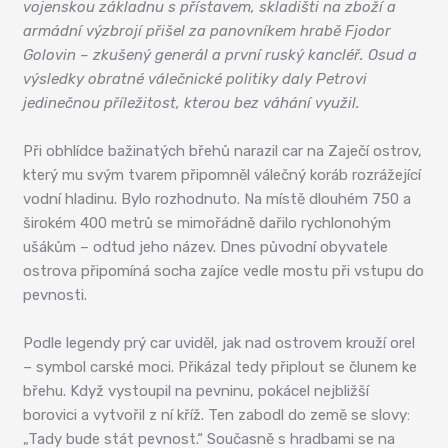
vojenskou základnu s přístavem, skladišti na zboží a
armádní výzbrojí přišel za panovníkem hrabě Fjodor
Golovin – zkušený generál a první ruský kancléř. Osud a
výsledky obratné válečnické politiky daly Petrovi
jedinečnou příležitost, kterou bez váhání využil.
Při obhlídce bažinatých břehů narazil car na Zaječí ostrov,
který mu svým tvarem připomněl válečný koráb rozrážející
vodní hladinu. Bylo rozhodnuto. Na místě dlouhém 750 a
širokém 400 metrů se mimořádně dařilo rychlonohým
ušákům – odtud jeho název. Dnes původní obyvatele
ostrova připomíná socha zajíce vedle mostu při vstupu do
pevnosti.
Podle legendy prý car uviděl, jak nad ostrovem krouží orel
– symbol carské moci. Přikázal tedy připlout se člunem ke
břehu. Když vystoupil na pevninu, pokácel nejbližší
borovici a vytvořil z ní kříž. Ten zabodl do země se slovy:
„Tady bude stát pevnost.“ Současně s hradbami se na