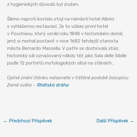
z hygienických důvodů byl zrušen.
Šikmo naproti kostelu stojí na náměstí hotel Albrici
s vyhlášenou restaurací. Je to vůbec první hotel
v Poschiavu, který vznikl roku 1848 v historickém domě,
jenž si nechal postavit v roce 1682 tehdejší starosta
města Bernardo Massella. V patře se dochovala
stüa
,
historický sál označovaný někdy též jako Sala delle Sibille
podle 12 portrétů mytologických sibyl na stěnách…
Úplné znění článku naleznete v tištěné podobě časopisu
Země světa –
Rhétská dráha
Poschiavo
←
Předchozí Příspěvek
Další Příspěvek
→