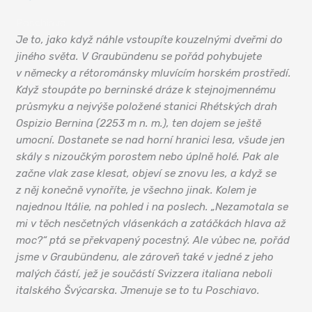
Poschiavo
Je to, jako když náhle vstoupíte kouzelnými dveřmi do
jiného světa. V Graubündenu se pořád pohybujete
v německy a rétorománsky mluvícím horském prostředí.
Když stoupáte po berninské dráze k stejnojmennému
průsmyku a nejvýše položené stanici Rhétských drah
Ospizio Bernina (2253 m n. m.), ten dojem se ještě
umocní. Dostanete se nad horní hranici lesa, všude jen
skály s nizoučkým porostem nebo úplně holé. Pak ale
začne vlak zase klesat, objeví se znovu les, a když se
z něj konečně vynoříte, je všechno jinak. Kolem je
najednou Itálie, na pohled i na poslech. „Nezamotala se
mi v těch nesčetných vlásenkách a zatáčkách hlava až
moc?“ ptá se překvapený pocestný. Ale vůbec ne, pořád
jsme v Graubündenu, ale zároveň také v jedné z jeho
malých částí, jež je součástí Svizzera italiana neboli
italského Švýcarska. Jmenuje se to tu Poschiavo.