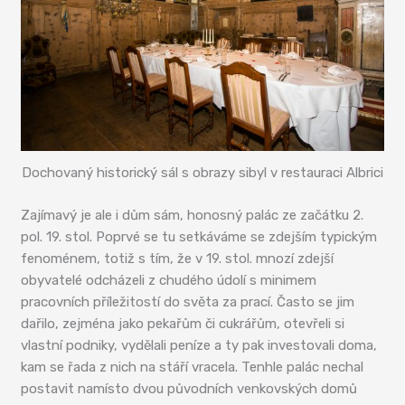
Dochovaný historický sál s obrazy sibyl v restauraci Albrici
Zajímavý je ale i dům sám, honosný palác ze začátku 2.
pol. 19. stol. Poprvé se tu setkáváme se zdejším typickým
fenoménem, totiž s tím, že v 19. stol. mnozí zdejší
obyvatelé odcházeli z chudého údolí s minimem
pracovních příležitostí do světa za prací. Často se jim
dařilo, zejména jako pekařům či cukrářům, otevřeli si
vlastní podniky, vydělali peníze a ty pak investovali doma,
kam se řada z nich na stáří vracela. Tenhle palác nechal
postavit namísto dvou původních venkovských domů