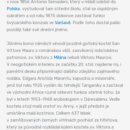
v roce 1856 Antonio Semadeni, který v mládí odešel do
Polska
, vystudoval tam střední školu, stal se úspěšným
cukrářem a od roku 1875 dokonce zastával funkci
švýcarského konzula ve
Varšavě
. Podle toho dostal palác
později také své dnešní jméno.
Jižnímu konci náměstí vévodí pozdně gotický kostel San
Vittore Mauro s románskou věží, zasvěcený městskému
patronovi, sv. Viktoru z
Milána
neboli Viktoru Maurovi.
V neogotickém interiéru ze začátku 20. stol. najdeme mj. i
pamětní desku připomínající dalšího zdejšího zajímavého
rodáka, Edgara Aristida Marantu, kapucína a misionáře,
jenž byl roku 1925 vyslán do tehdejší Tanganiky a zastával
ve východní Africe různé církevní funkce včetně toho, že
byl v letech 1953–1968 arcibiskupem v Dáresalámu. Vedle
kostela stojí malá oratoř sv. Anny, v jejíž předsíni je
umístěna malá kostnice. Celkem 637 lebek
v zamřížovaných černých vitrínách pochází ze hřbitova,
který se původně rozkládal kolem kostela sv. Viktora a