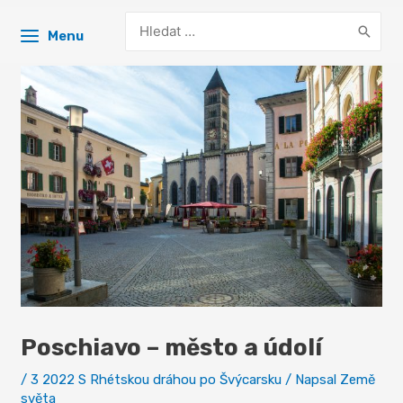
Search
Menu
for:
Poschiavo – město a údolí
/
3 2022 S Rhétskou dráhou po Švýcarsku
/ Napsal
Země
světa