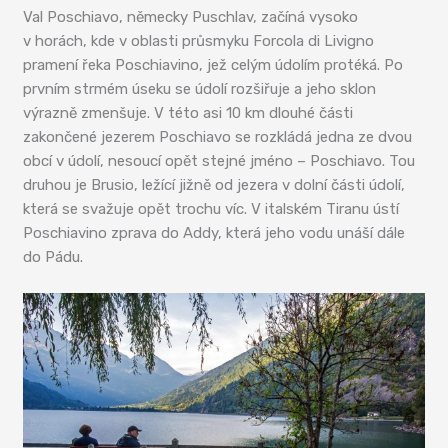
Val Poschiavo, německy Puschlav, začíná vysoko
v horách, kde v oblasti průsmyku Forcola di Livigno
pramení řeka Poschiavino, jež celým údolím protéká. Po
prvním strmém úseku se údolí rozšiřuje a jeho sklon
výrazně zmenšuje. V této asi 10 km dlouhé části
zakončené jezerem Poschiavo se rozkládá jedna ze dvou
obcí v údolí, nesoucí opět stejné jméno – Poschiavo. Tou
druhou je Brusio, ležící jižně od jezera v dolní části údolí,
která se svažuje opět trochu víc. V italském Tiranu ústí
Poschiavino zprava do Addy, která jeho vodu unáší dále
do Pádu.