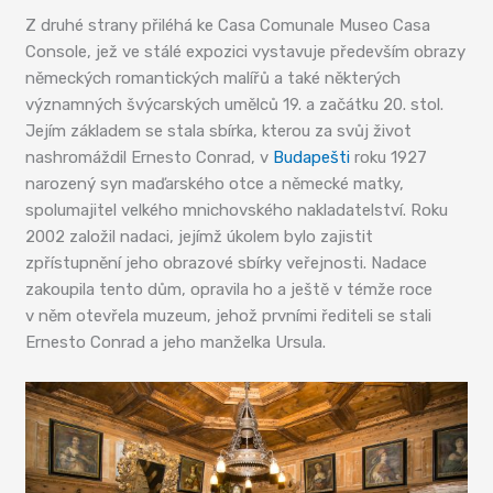
Z druhé strany přiléhá ke Casa Comunale Museo Casa
Console, jež ve stálé expozici vystavuje především obrazy
německých romantických malířů a také některých
významných švýcarských umělců 19. a začátku 20. stol.
Jejím základem se stala sbírka, kterou za svůj život
nashromáždil Ernesto Conrad, v
Budapešti
roku 1927
narozený syn maďarského otce a německé matky,
spolumajitel velkého mnichovského nakladatelství. Roku
2002 založil nadaci, jejímž úkolem bylo zajistit
zpřístupnění jeho obrazové sbírky veřejnosti. Nadace
zakoupila tento dům, opravila ho a ještě v témže roce
v něm otevřela muzeum, jehož prvními řediteli se stali
Ernesto Conrad a jeho manželka Ursula.