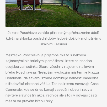
Jezero Poschiavo vzniklo přirozeným přehrazením údolí,
když na sklonku poslední doby ledové došlo k mohutnému
skalnímu sesuvu
Městečko Poschiavo je příjemné místo s několika
zajímavými historickými památkami, které se snadno
obejdou za hodinku. Skoro všechny najdeme na levém
břehu Poschiavina. Nejlepším výchozím místem je Piazza
Comunale. Na severní straně dominuje náměstí kamenná
středověká obranná věž La Tor, na kterou navazuje Casa
Comunale, kde se dnes konají zasedání obecní rady a
některé slavnostní akce, radnice ale stojí v novější části
města na pravém břehu řeky.