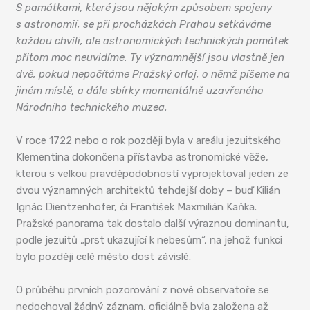
S památkami, které jsou nějakým způsobem spojeny
s astronomií, se při procházkách Prahou setkáváme
každou chvíli, ale astronomických technických památek
přitom moc neuvidíme. Ty významnější jsou vlastně jen
dvě, pokud nepočítáme Pražský orloj, o němž píšeme na
jiném místě, a dále sbírky momentálně uzavřeného
Národního technického muzea.
V roce 1722 nebo o rok později byla v areálu jezuitského
Klementina dokončena přístavba astronomické věže,
kterou s velkou pravděpodobností vyprojektoval jeden ze
dvou významných architektů tehdejší doby – buď Kilián
Ignác Dientzenhofer, či František Maxmilián Kaňka.
Pražské panorama tak dostalo další výraznou dominantu,
podle jezuitů „prst ukazující k nebesům“, na jehož funkci
bylo později celé město dost závislé.
O průběhu prvních pozorování z nové observatoře se
nedochoval žádný záznam, oficiálně byla založena až