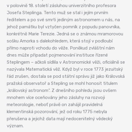
v polovině 18. století zásluhou univerzitního profesora
Josefa Steplinga. Tento muž se stal i jejím prvním
ředitelem a po své smrti jediným astronomem u nás, na
jehož památku byl vztyčen pomník z popudu panovníka,
konkrétně Marie Terezie. Jedná se o známou mramorovou
sošku Amorka s dalekohledem, která stojí v podloubí
přímo naproti vchodu do věže. Poněkud zvláštní nám
dnes může připadat pojmenování instituce řízené
Steplingem – ačkoli sídlila v Astronomické věži, oficiálně se
nazývala Matematická věž. Když byl v roce 1773 jezuitský
řád zrušen, dostala se pod státní správu již jako Královská
pražská observatoř a Stepling se mohl honosit titulem
„královský astronom“. Z dnešního pohledu jsou ovšem
mnohem více oceňovány jeho zásluhy na rozvoji
meteorologie, neboť právě on zahájil pravidelná
klementinská pozorování, jež od roku 1775 nebyla
přerušena a jejichž data mají nedocenitelný vědecký
význam.