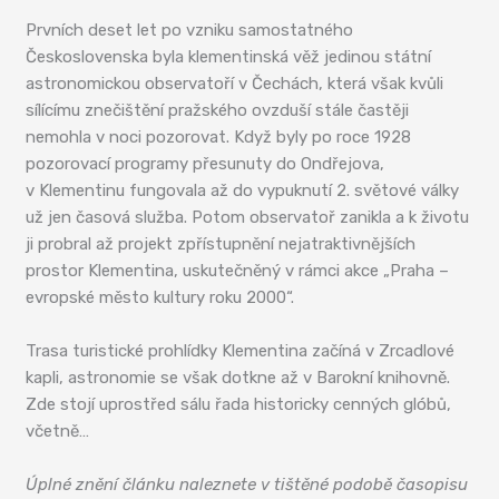
Prvních deset let po vzniku samostatného
Československa byla klementinská věž jedinou státní
astronomickou observatoří v Čechách, která však kvůli
sílícímu znečištění pražského ovzduší stále častěji
nemohla v noci pozorovat. Když byly po roce 1928
pozorovací programy přesunuty do Ondřejova,
v Klementinu fungovala až do vypuknutí 2. světové války
už jen časová služba. Potom observatoř zanikla a k životu
ji probral až projekt zpřístupnění nejatraktivnějších
prostor Klementina, uskutečněný v rámci akce „Praha –
evropské město kultury roku 2000“.
Trasa turistické prohlídky Klementina začíná v Zrcadlové
kapli, astronomie se však dotkne až v Barokní knihovně.
Zde stojí uprostřed sálu řada historicky cenných glóbů,
včetně…
Úplné znění článku naleznete v tištěné podobě časopisu