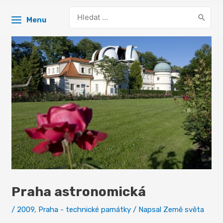
Search
Menu
for:
Praha astronomická
/
2009
,
Praha - technické památky
/ Napsal
Země světa