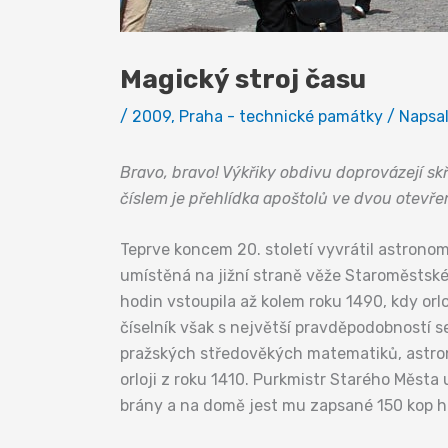
Magický stroj času
/
2009
,
Praha - technické památky
/ Napsa
Bravo, bravo! Výkřiky obdivu doprovázejí sk
číslem je přehlídka apoštolů ve dvou otevřen
Teprve koncem 20. století vyvrátil astron
umístěná na jižní straně věže Staroměstské
hodin vstoupila až kolem roku 1490, kdy orlo
číselník však s největší pravděpodobností s
pražských středověkých matematiků, astrono
orloji z roku 1410. Purkmistr Starého Měst
brány a na domě jest mu zapsané 150 kop h