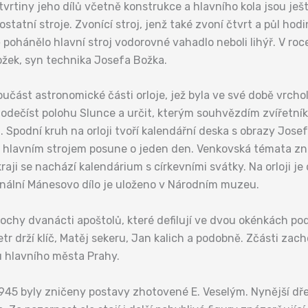
ři čtvrtiny jeho dílů včetně konstrukce a hlavního kola jsou je
ostatní stroje. Zvonící stroj, jenž také zvoní čtvrt a půl ho
ě pohánělo hlavní stroj vodorovné vahadlo neboli lihýř. V r
žek, syn technika Josefa Božka.
 součást astronomické části orloje, jež byla ve své době vrch
odečíst polohu Slunce a určit, kterým souhvězdím zvířetník
 Spodní kruh na orloji tvoří kalendářní deska s obrazy Jos
ý hlavním strojem posune o jeden den. Venkovská témata zn
aji se nachází kalendárium s církevními svátky. Na orloji 
inální Mánesovo dílo je uloženo v Národním muzeu.
 sochy dvanácti apoštolů, které defilují ve dvou okénkách po
tr drží klíč, Matěj sekeru, Jan kalich a podobně. Zčásti zach
u hlavního města Prahy.
945 byly zničeny postavy zhotovené E. Veselým. Nynější dře