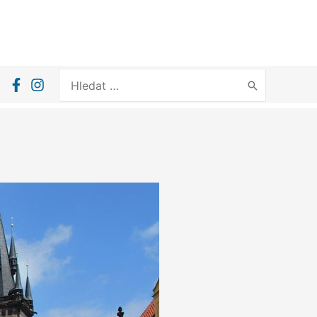
Search
for: