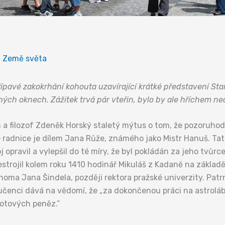
l
Země světa
řípavé zakokrhání kohouta uzavírající krátké představení St
ých oknech. Zážitek trvá pár vteřin, bylo by ale hříchem nech
om a filozof Zdeněk Horský staletý mýtus o tom, že pozoruh
 radnice je dílem Jana Růže, známého jako Mistr Hanuš. Tat
j opravil a vylepšil do té míry, že byl pokládán za jeho tvůr
estrojil kolem roku 1410 hodinář Mikuláš z Kadaně na základ
ma Jana Šindela, později rektora pražské univerzity. Patrn
a učenci dává na vědomí, že „za dokončenou práci na astrol
otových peněz.“