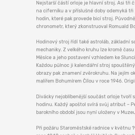
Nejstarší částí orloje je hlavní stroj. Asi t
na ciferníku a v příslušné doby odemyká tři 
hodin, které pak provede bicí stroj. Původn
chronometr, který zkonstruoval Romuald Bo
Hodinový stroj řídí také astroláb, základní
mechaniky. Z velkého kruhu lze kromě času 
Měsíce a jeho postavení vzhledem ke Slunci.
Každou půlnoc ji kalendářní stroj spouštěn
obrazy pak znamení zvěrokruhu. Na jejím okr
malířem Bohumírem Čílou v roce 1946. Orig
Divácky nejoblíbenější součást orloje tvoří
hodinu. Každý apoštol svírá svůj atribut – Pe
barokního období jsou nyní uloženy v Muze
Při požáru Staroměstské radnice v květnu 1