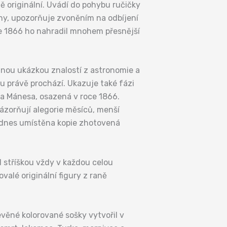
ště originální. Uvádí do pohybu ručičky
diny, upozorňuje zvoněním na odbíjení
oce 1866 ho nahradil mnohem přesnější
olnou ukázkou znalostí z astronomie a
u právě prochází. Ukazuje také fázi
efa Mánesa, osazená v roce 1866.
ázorňují alegorie měsíců, menší
je dnes umístěna kopie zhotovená
d stříškou vždy v každou celou
ovalé originální figury z raně
věné kolorované sošky vytvořil v