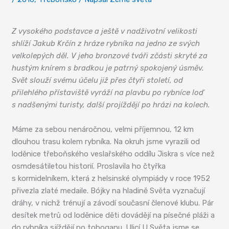
Rybník světa
Z vysokého podstavce a ještě v nadživotní velikosti
shlíží Jakub Krčín z hráze rybníka na jedno ze svých
velkolepých děl. V jeho bronzové tváři zčásti skryté za
hustým knírem s bradkou je patrný spokojený úsměv.
Svět slouží svému účelu již přes čtyři století, od
přilehlého přístaviště vyráží na plavbu po rybníce loď
s nadšenými turisty, další projíždějí po hrázi na kolech.
Máme za sebou nenáročnou, velmi příjemnou, 12 km
dlouhou trasu kolem rybníka. Na okruh jsme vyrazili od
loděnice třeboňského veslařského oddílu Jiskra s více než
osmdesátiletou historií. Proslavila ho čtyřka
s kormidelníkem, která z helsinské olympiády v roce 1952
přivezla zlaté medaile. Bójky na hladině Světa vyznačují
dráhy, v nichž trénují a závodí současní členové klubu. Pár
desítek metrů od loděnice děti dovádějí na písečné pláži a
do rybníka sjíždějí po toboganu. Ulicí U Světa jsme se