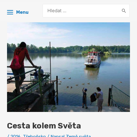
Search
Menu
for:
Cesta kolem Světa
/
2016
,
Třeboňsko
/ Napsal
Země světa