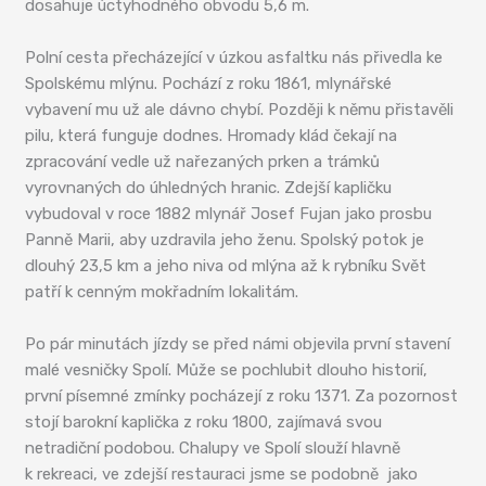
dosahuje úctyhodného obvodu 5,6 m.
Polní cesta přecházející v úzkou asfaltku nás přivedla ke
Spolskému mlýnu. Pochází z roku 1861, mlynářské
vybavení mu už ale dávno chybí. Později k němu přistavěli
pilu, která funguje dodnes. Hromady klád čekají na
zpracování vedle už nařezaných prken a trámků
vyrovnaných do úhledných hranic. Zdejší kapličku
vybudoval v roce 1882 mlynář Josef Fujan jako prosbu
Panně Marii, aby uzdravila jeho ženu. Spolský potok je
dlouhý 23,5 km a jeho niva od mlýna až k rybníku Svět
patří k cenným mokřadním lokalitám.
Po pár minutách jízdy se před námi objevila první stavení
malé vesničky Spolí. Může se pochlubit dlouho historií,
první písemné zmínky pocházejí z roku 1371. Za pozornost
stojí barokní kaplička z roku 1800, zajímavá svou
netradiční podobou. Chalupy ve Spolí slouží hlavně
k rekreaci, ve zdejší restauraci jsme se podobně jako