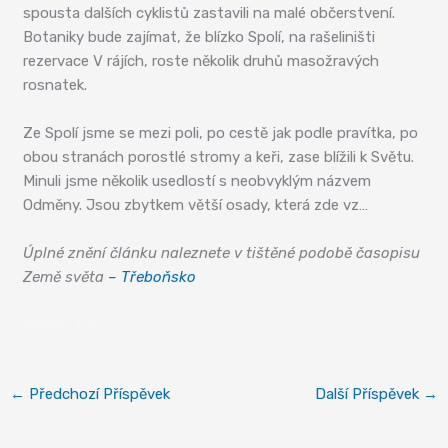
spousta dalších cyklistů zastavili na malé občerstvení.
Botaniky bude zajímat, že blízko Spolí, na rašeliništi
rezervace V rájích, roste několik druhů masožravých
rosnatek.
Ze Spolí jsme se mezi poli, po cestě jak podle pravítka, po
obou stranách porostlé stromy a keři, zase blížili k Světu.
Minuli jsme několik usedlostí s neobvyklým názvem
Odměny. Jsou zbytkem větší osady, která zde vz…
Úplné znění článku naleznete v tištěné podobě časopisu
Země světa
– Třeboňsko
Rybník Svět
←
Předchozí Příspěvek
Další Příspěvek
→