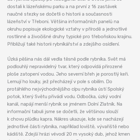
dostali k lázeňskému parku a na první z 16 zastávek
naučné stezky se dočetli o historii a současnosti
lázeňství v Třeboni. Většina informačních panelů na
okruhu popisuje ekologické vztahy v přírodě a jednotlivé
rostlinné a živočišné druhy typické pro třeboňskou krajinu.
Přibližují také historii rybníkářství a zdejšího osídlení.
Úzká pěšina nás dál vedla těsně podle rybníka. Svět má
podlouhlý nepravidelný tvar, který odpovídá přirozené
ploše zatopení vodou. Jeho severní břeh je porostlý keři.
Lemují ho louky, jež přecházejí v pole s obilím. Do
protáhlého nejvýchodnějšího cípu rybníka ústí Spolský
potok, který Světu přivádí vodu. Odbočka, úzký vodní
kanál, napájí menší rybník se jménem Dolní Zlatník. Na
informační tabuli jsme se dočetli, že většinou slouží
k chovu plůdku kapra. Nákres ukazuje, kde se nacházejí
jednotlivé části rybníka, například loviště, vývařiště nebo
kádiště. Zdejší hrázi vévodí 20 m vysoký dub, jehož kmen