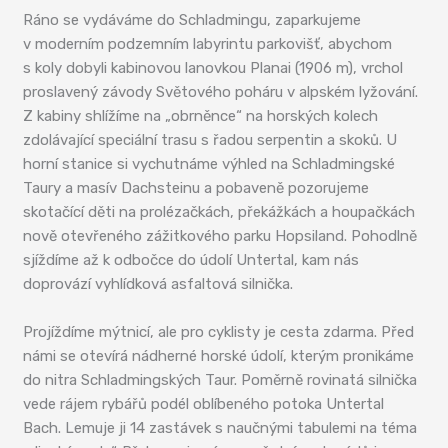
Ráno se vydáváme do Schladmingu, zaparkujeme
v moderním podzemním labyrintu parkovišť, abychom
s koly dobyli kabinovou lanovkou Planai (1906 m), vrchol
proslavený závody Světového poháru v alpském lyžování.
Z kabiny shlížíme na „obrněnce“ na horských kolech
zdolávající speciální trasu s řadou serpentin a skoků. U
horní stanice si vychutnáme výhled na Schladmingské
Taury a masív Dachsteinu a pobaveně pozorujeme
skotačící děti na prolézačkách, překážkách a houpačkách
nově otevřeného zážitkového parku Hopsiland. Pohodlně
sjíždíme až k odbočce do údolí Untertal, kam nás
doprovází vyhlídková asfaltová silnička.
Projíždíme mýtnicí, ale pro cyklisty je cesta zdarma. Před
námi se otevírá nádherné horské údolí, kterým pronikáme
do nitra Schladmingských Taur. Poměrně rovinatá silnička
vede rájem rybářů podél oblíbeného potoka Untertal
Bach. Lemuje ji 14 zastávek s naučnými tabulemi na téma