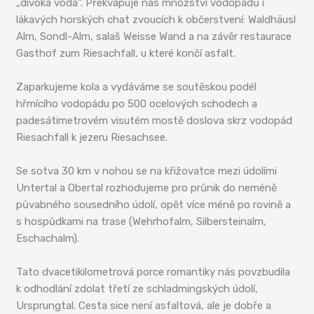
„divoká voda“. Překvapuje nás množství vodopádů i
lákavých horských chat zvoucích k občerstvení: Waldhäusl
Alm, Sondl-Alm, salaš Weisse Wand a na závěr restaurace
Gasthof zum Riesachfall, u které končí asfalt.
Zaparkujeme kola a vydáváme se soutěskou podél
hřmícího vodopádu po 500 ocelových schodech a
padesátimetrovém visutém mostě doslova skrz vodopád
Riesachfall k jezeru Riesachsee.
Se sotva 30 km v nohou se na křižovatce mezi údolími
Untertal a Obertal rozhodujeme pro průnik do neméně
půvabného sousedního údolí, opět více méně po rovině a
s hospůdkami na trase (Wehrhofalm, Silbersteinalm,
Eschachalm).
Tato dvacetikilometrová porce romantiky nás povzbudila
k odhodlání zdolat třetí ze schladmingských údolí,
Ursprungtal. Cesta sice není asfaltová, ale je dobře a