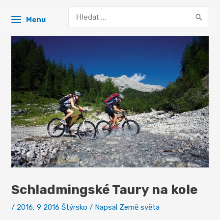
Search
Menu
for:
Schladmingské Taury na kole
/
2016
,
9 2016 Štýrsko
/ Napsal
Země světa