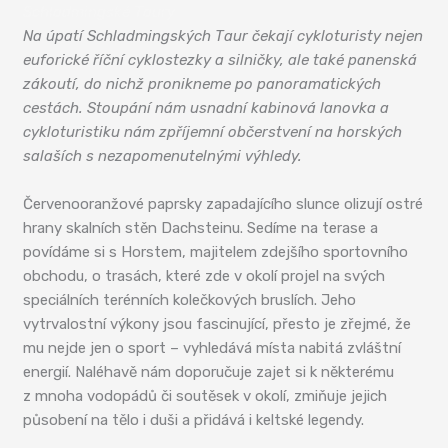
Schladmingské Taury
Na úpatí Schladmingských Taur čekají cykloturisty nejen
euforické říční cyklostezky a silničky, ale také panenská
zákoutí, do nichž pronikneme po panoramatických
cestách. Stoupání nám usnadní kabinová lanovka a
cykloturistiku nám zpříjemní občerstvení na horských
salaších s nezapomenutelnými výhledy.
Červenooranžové paprsky zapadajícího slunce olizují ostré
hrany skalních stěn Dachsteinu. Sedíme na terase a
povídáme si s Horstem, majitelem zdejšího sportovního
obchodu, o trasách, které zde v okolí projel na svých
speciálních terénních kolečkových bruslích. Jeho
vytrvalostní výkony jsou fascinující, přesto je zřejmé, že
mu nejde jen o sport – vyhledává místa nabitá zvláštní
energií. Naléhavě nám doporučuje zajet si k některému
z mnoha vodopádů či soutěsek v okolí, zmiňuje jejich
působení na tělo i duši a přidává i keltské legendy.