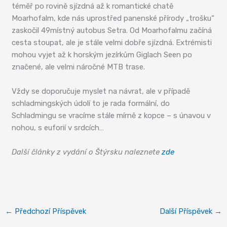
téměř po rovině sjízdná až k romantické chatě
Moarhofalm, kde nás uprostřed panenské přírody „trošku“
zaskočil 49místný autobus Setra. Od Moarhofalmu začíná
cesta stoupat, ale je stále velmi dobře sjízdná. Extrémisti
mohou vyjet až k horským jezírkům Giglach Seen po
značené, ale velmi náročné MTB trase.
Vždy se doporučuje myslet na návrat, ale v případě
schladmingských údolí to je rada formální, do
Schladmingu se vracíme stále mírně z kopce – s únavou v
nohou, s euforií v srdcích…
Další články z vydání o Štýrsku naleznete
zde
Schladmingské Taury
←
Předchozí Příspěvek
Další Příspěvek
→