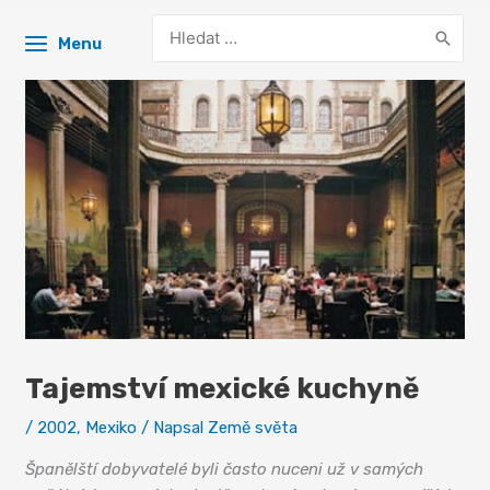
Search
Menu
for:
Tajemství mexické kuchyně
/
2002
,
Mexiko
/ Napsal
Země světa
Španělští dobyvatelé byli často nuceni už v samých