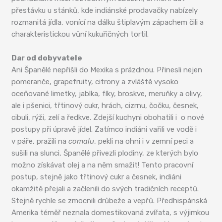
přestávku u stánků, kde indiánské prodavačky nabízely
rozmanitá jídla, vonící na dálku štiplavým zápachem čili a
charakteristickou vůní kukuřičných tortil.
Dar od dobyvatele
Ani Španělé nepřišli do Mexika s prázdnou. Přinesli nejen
pomeranče, grapefruity, citrony a zvláště vysoko
oceňované limetky, jablka, fíky, broskve, meruňky a olivy,
ale i pšenici, třtinový cukr, hrách, cizrnu, čočku, česnek,
cibuli, rýži, zelí a ředkve. Zdejší kuchyni obohatili i o nové
postupy při úpravě jídel. Zatímco indiáni vařili ve vodě i
v páře, pražili na
comalu
, pekli na ohni i v zemní peci a
sušili na slunci, Španělé přivezli plodiny, ze kterých bylo
možno získávat olej a na něm smažit! Tento pracovní
postup, stejně jako třtinový cukr a česnek, indiáni
okamžitě přejali a začlenili do svých tradičních receptů.
Stejně rychle se zmocnili drůbeže a vepřů. Předhispánská
Amerika téměř neznala domestikovaná zvířata, s výjimkou