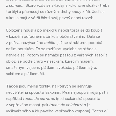
z
comalu.
Skoro vždy se skládají z kukuřičné složky (třeba
tortily) a přichucují se různými druhy
salsy
z čili
.
Jedí se
rukou a mají z větší části svůj pevný denní rozvrh.
Obložená houska po mexicku neboli torta se do koupit
v každém pořádném stánku s občerstvením. Dělá se
z pečiva nazývaného
bolillo
, jež se strukturou podobá
našim houskám. To se rozřízne, vydlabe se střída a
nahřeje se. Potom se namaže pastou z vařených fazolí a
obloží se podle chuti – řízečkem, kuřecím masem,
smaženým vejcem, plátkem avokáda, plátkem sýra,
salátem a plátkem čili
.
Tacos
jsou menší tortily
,
na kterých se servíruje
neuvěřitelná spousta laskomin. Mezi nejpopulárnější patří
například
tacos de carnitas
(michoakánská specialita
z vepřového masa), pak
tacos de chicharrón
(z
vyškvařeného a křupavého vepřového kruponu).
Tacos al