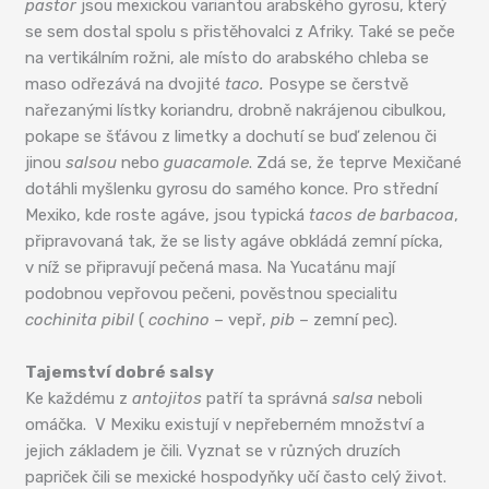
pastor
jsou mexickou variantou arabského gyrosu, který
se sem dostal spolu s přistěhovalci z Afriky. Také se peče
na vertikálním rožni, ale místo do arabského chleba se
maso odřezává na dvojité
taco.
Posype se čerstvě
nařezanými lístky koriandru, drobně nakrájenou cibulkou,
pokape se šťávou z limetky a dochutí se buď zelenou či
jinou
salsou
nebo
guacamole
. Zdá se, že teprve Mexičané
dotáhli myšlenku gyrosu do samého konce. Pro střední
Mexiko, kde roste agáve, jsou typická
tacos de barbacoa
,
připravovaná tak, že se listy agáve obkládá zemní pícka,
v níž se připravují pečená masa. Na Yucatánu mají
podobnou vepřovou pečeni, pověstnou specialitu
cochinita pibil
(
cochino
– vepř,
pib
– zemní pec).
Tajemství dobré salsy
Ke každému z
antojitos
patří ta správná
salsa
neboli
omáčka. V Mexiku existují v nepřeberném množství a
jejich základem je čili. Vyznat se v různých druzích
papriček čili se mexické hospodyňky učí často celý život.