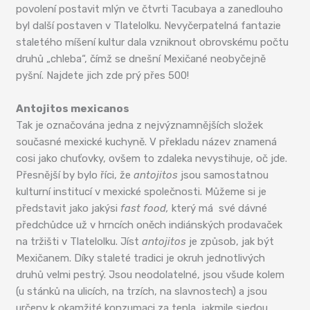
povolení postavit mlýn ve čtvrti Tacubaya a zanedlouho
byl další postaven v Tlatelolku. Nevyčerpatelná fantazie
staletého míšení kultur dala vzniknout obrovskému počtu
druhů „chleba“, čímž se dnešní Mexičané neobyčejně
pyšní. Najdete jich zde prý přes 500!
Antojitos mexicanos
Tak je označována jedna z nejvýznamnějších složek
současné mexické kuchyně. V překladu název znamená
cosi jako chuťovky, ovšem to zdaleka nevystihuje, oč jde.
Přesnější by bylo říci, že
antojitos
jsou samostatnou
kulturní institucí v mexické společnosti. Můžeme si je
představit jako jakýsi
fast food,
který má své dávné
předchůdce už v hrncích oněch indiánských prodavaček
na tržišti v Tlatelolku. Jíst
antojitos
je způsob, jak být
Mexičanem. Díky staleté tradici je okruh jednotlivých
druhů velmi pestrý. Jsou neodolatelné, jsou všude kolem
(u stánků na ulicích, na trzích, na slavnostech) a jsou
určeny k okamžité konzumaci za tepla, jakmile sjedou