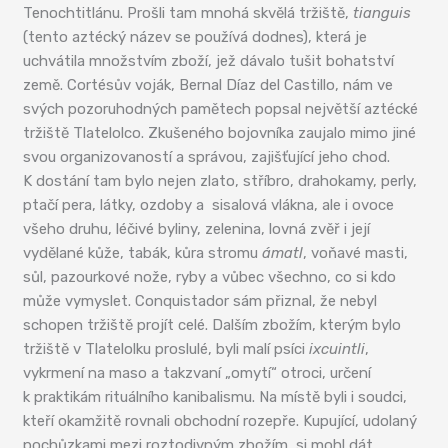
Tenochtitlánu. Prošli tam mnohá skvělá tržiště,
tianguis
(tento aztécký název se používá dodnes), která je
uchvátila množstvím zboží, jež dávalo tušit bohatství
země. Cortésův voják, Bernal Díaz del Castillo, nám ve
svých pozoruhodných pamětech popsal největší aztécké
tržiště Tlatelolco. Zkušeného bojovníka zaujalo mimo jiné
svou organizovaností a správou, zajišťující jeho chod.
K dostání tam bylo nejen zlato, stříbro, drahokamy, perly,
ptačí pera, látky, ozdoby a sisalová vlákna, ale i ovoce
všeho druhu, léčivé byliny, zelenina, lovná zvěř i její
vydělané kůže, tabák, kůra stromu
ámatl
, voňavé masti,
sůl, pazourkové nože, ryby a vůbec všechno, co si kdo
může vymyslet. Conquistador sám přiznal, že nebyl
schopen tržiště projít celé. Dalším zbožím, kterým bylo
tržiště v Tlatelolku proslulé, byli malí psíci
ixcuintli
,
vykrmení na maso a takzvaní „omytí“ otroci, určení
k praktikám rituálního kanibalismu. Na místě byli i soudci,
kteří okamžitě rovnali obchodní rozepře. Kupující, udolaný
pochůzkami mezi roztodivným zbožím, si mohl dát