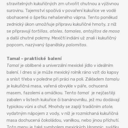
stravitelných kukuřičných zrn utvořit chutnou a výživnou
surovinu. Tajemství spočívá v povaření kukuřice ve vodě
obohacené o špetku nehašeného vápna. Tento poněkud
zednický úkon umožňuje přípravu kukuřičné hmoty, z níž
se připravují
tortillas
,
atoles
,
tamales
,
antojitos de masa
a další chutné pokrmy. Mexičtí indiáni už znali i kukuřičný
popcorn, nazývaný španělsky
palomitas
.
Tamal – praktické balení
Tamal
je oblíbené a univerzální mexické jídlo v ideálním
balení. I dnes si je může mexický rolník ráno vzít do kapsy
a sníst třeba v poledne při práci na poli. Základem
tamalu
je kukuřičná masa, vařená obvykle v páře, ochucená
masem, fazolemi a omáčkou. Tento
tamal
je nejčastěji
zabalen v listech kukuřice či banánovníku, jež mu dodávají
typickou vůni a chuť. Mnohdy se zapíjí tradičním
atole,
vydatným nápojem z vody, v níž je rozmíchaná kukuřičná
masa dochucená čokoládou, vanilkou, nebo jinou příchutí.
Toto menu je také symbolem mexických Hromnic, svátku,