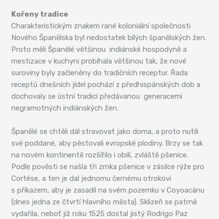
Kořeny tradice
Charakteristickým znakem rané koloniální společnosti
Nového Španělska byl nedostatek bílých španělských žen.
Proto měli Španělé většinou indiánské hospodyně a
mestizace v kuchyni probíhala většinou tak, že nové
suroviny byly začleněny do tradičních receptur. Řada
receptů dnešních jídel pochází z předhispánských dob a
dochovaly se ústní tradicí předávanou generacemi
negramotných indiánských žen.
Španělé se chtěli dál stravovat jako doma, a proto nutili
své poddané, aby pěstovali evropské plodiny. Brzy se tak
na novém kontinentě rozšířilo i obilí, zvláště pšenice.
Podle pověsti se našla tři zrnka pšenice v zásilce rýže pro
Cortése, a ten je dal jednomu černému otrokovi
s příkazem, aby je zasadil na svém pozemku v Coyoacánu
(dnes jedna ze čtvrtí hlavního města). Sklizeň se patrně
vydařila, neboť již roku 1525 dostal jistý Rodrigo Paz