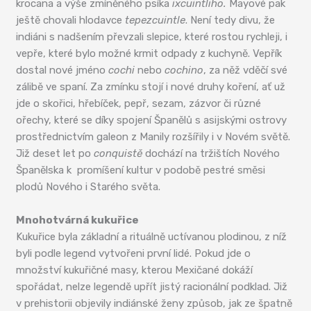
krocana a výše zmíněného psíka
ixcuintliho.
Mayové pak
ještě chovali hlodavce
tepezcuintle
. Není tedy divu, že
indiáni s nadšením převzali slepice, které rostou rychleji, i
vepře, které bylo možné krmit odpady z kuchyně. Vepřík
dostal nové jméno
cochi
nebo
cochino
, za něž vděčí své
zálibě ve spaní. Za zmínku stojí i nové druhy koření, ať už
jde o skořici, hřebíček, pepř, sezam, zázvor či různé
ořechy, které se díky spojení Španělů s asijskými ostrovy
prostřednictvím galeon z Manily rozšířily i v Novém světě.
Již deset let po
conquistě
dochází na tržištích Nového
Španělska k promíšení kultur v podobě pestré směsi
plodů Nového i Starého světa.
Mnohotvárná kukuřice
Kukuřice byla základní a rituálně uctívanou plodinou, z níž
byli podle legend vytvořeni první lidé. Pokud jde o
množství kukuřičné masy, kterou Mexičané dokáží
spořádat, nelze legendě upřít jistý racionální podklad. Již
v prehistorii objevily indiánské ženy způsob, jak ze špatně