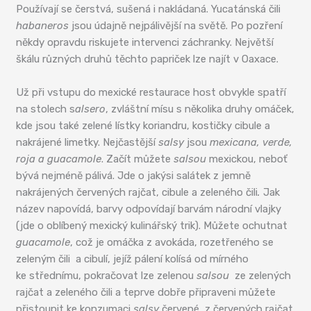
Používají se čerstvá, sušená i nakládaná. Yucatánská čili
habaneros
jsou údajně nejpálivější na světě. Po pozření
někdy opravdu riskujete intervenci záchranky. Největší
škálu různých druhů těchto papriček lze najít v Oaxace.
Už při vstupu do mexické restaurace host obvykle spatří
na stolech s
alsero
, zvláštní mísu s několika druhy omáček,
kde jsou také zelené lístky koriandru, kostičky cibule a
nakrájené limetky. Nejčastější
salsy
jsou
mexicana, verde,
roja a guacamole
. Začít můžete
salsou
mexickou, neboť
bývá nejméně pálivá. Jde o jakýsi salátek z jemně
nakrájených červených rajčat, cibule a zeleného čili
.
Jak
název napovídá, barvy odpovídají barvám národní vlajky
(jde o oblíbený mexický kulinářský trik). Můžete ochutnat
guacamole
, což je omáčka z avokáda, rozetřeného se
zeleným čili a cibulí, jejíž pálení kolísá od mírného
ke střednímu, pokračovat lze zelenou
salsou
ze zelených
rajčat a zeleného čili a teprve dobře připraveni můžete
přistoupit ke konzumaci
salsy
červené z červených rajčat