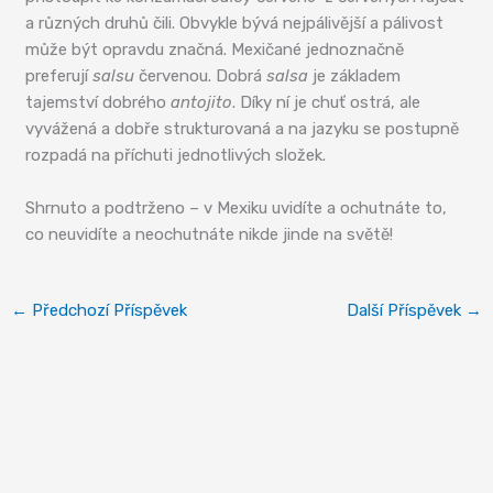
a různých druhů čili. Obvykle bývá nejpálivější a pálivost
může být opravdu značná. Mexičané jednoznačně
preferují
salsu
červenou. Dobrá
salsa
je základem
tajemství dobrého
antojito
. Díky ní je chuť ostrá, ale
vyvážená a dobře strukturovaná a na jazyku se postupně
rozpadá na příchuti jednotlivých složek.
Shrnuto a podtrženo – v Mexiku uvidíte a ochutnáte to,
co neuvidíte a neochutnáte nikde jinde na světě!
←
Předchozí Příspěvek
Další Příspěvek
→