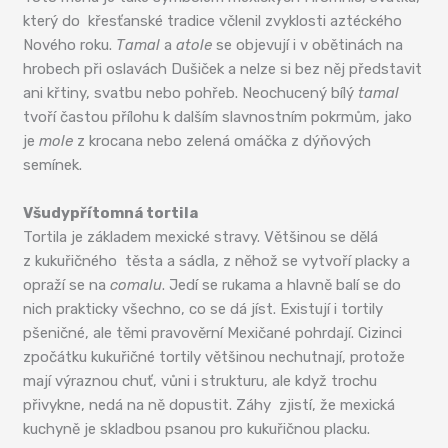
který do křesťanské tradice včlenil zvyklosti aztéckého
Nového roku.
Tamal
a
atole
se objevují i v obětinách na
hrobech při oslavách Dušiček a nelze si bez něj představit
ani křtiny, svatbu nebo pohřeb. Neochucený bílý
tamal
tvoří častou přílohu k dalším slavnostním pokrmům, jako
je
mole
z krocana nebo zelená omáčka z dýňových
semínek.
Všudypřítomná tortila
Tortila je základem mexické stravy. Většinou se dělá
z kukuřičného těsta a sádla, z něhož se vytvoří placky a
opraží se na
comalu
. Jedí se rukama a hlavně balí se do
nich prakticky všechno, co se dá jíst. Existují i tortily
pšeničné, ale těmi pravověrní Mexičané pohrdají. Cizinci
zpočátku kukuřičné tortily většinou nechutnají, protože
mají výraznou chuť, vůni i strukturu, ale když trochu
přivykne, nedá na ně dopustit. Záhy zjistí, že mexická
kuchyně je skladbou psanou pro kukuřičnou placku.