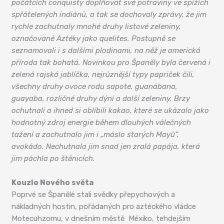
počátcích conquisty doplňovat své potraviny ve spížích
spřátelených indiánů, a tak se dochovaly zprávy, že jim
rychle zachutnaly mnohé druhy listové zeleniny,
označované Aztéky jako quelites. Postupně se
seznamovali i s dalšími plodinami, na něž je americká
příroda tak bohatá. Novinkou pro Španěly byla červená i
zelená rajská jablíčka, nejrůznější typy papriček čili,
všechny druhy ovoce rodu sapote, guanábana,
guayaba, rozličné druhy dýní a další zeleniny. Brzy
ochutnali a ihned si oblíbili kakao, které se ukázalo jako
hodnotný zdroj energie během dlouhých válečných
tažení a zachutnalo jim i „máslo starých Mayů“,
avokádo. Nechutnala jim snad jen zralá papája, která
jim páchla po štěnicích.
Kouzlo Nového světa
Poprvé se Španělé stali svědky přepychových a
nákladných hostin, pořádaných pro aztéckého vládce
Motecuhzomu, v dnešním městě Méxiko, tehdejším