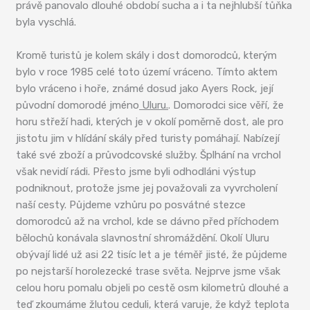
právě panovalo dlouhé období sucha a i ta nejhlubší tůňka
byla vyschlá.
Kromě turistů je kolem skály i dost domorodců, kterým
bylo v roce 1985 celé toto území vráceno. Tímto aktem
bylo vráceno i hoře, známé dosud jako Ayers Rock, její
původní domorodé jméno
Uluru.
. Domorodci sice věří, že
horu střeží hadi, kterých je v okolí poměrně dost, ale pro
jistotu jim v hlídání skály před turisty pomáhají. Nabízejí
také své zboží a průvodcovské služby. Šplhání na vrchol
však nevidí rádi. Přesto jsme byli odhodláni výstup
podniknout, protože jsme jej považovali za vyvrcholení
naší cesty. Půjdeme vzhůru po posvátné stezce
domorodců až na vrchol, kde se dávno před příchodem
bělochů konávala slavnostní shromáždění. Okolí Uluru
obývají lidé už asi 22 tisíc let a je téměř jisté, že půjdeme
po nejstarší horolezecké trase světa. Nejprve jsme však
celou horu pomalu objeli po cestě osm kilometrů dlouhé a
teď zkoumáme žlutou ceduli, která varuje, že když teplota