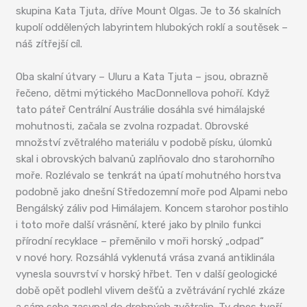
skupina Kata Tjuta, dříve Mount Olgas. Je to 36 skalních
kupolí oddělených labyrintem hlubokých roklí a soutěsek –
náš zítřejší cíl.
Oba skalní útvary – Uluru a Kata Tjuta – jsou, obrazně
řečeno, dětmi mýtického MacDonnellova pohoří. Když
tato páteř Centrální Austrálie dosáhla své himálajské
mohutnosti, začala se zvolna rozpadat. Obrovské
množství zvětralého materiálu v podobě písku, úlomků
skal i obrovských balvanů zaplňovalo dno starohorního
moře. Rozlévalo se tenkrát na úpatí mohutného horstva
podobně jako dnešní Středozemní moře pod Alpami nebo
Bengálský záliv pod Himálajem. Koncem starohor postihlo
i toto moře další vrásnění, které jako by plnilo funkci
přírodní recyklace – přeměnilo v moři horský „odpad“
v nové hory. Rozsáhlá vyklenutá vrása zvaná antiklinála
vynesla souvrství v horský hřbet. Ten v další geologické
době opět podlehl vlivem dešťů a zvětrávání rychlé zkáze