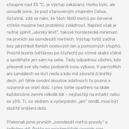
stoupne nad 35 °C, je výstup zakázaný. Horko bylo, ale
usoudili jsme, že pod stanoveným stupněm Celsia.
Ostatně, zdá se nám, že těch 1600 metrů po červené
střeše musíme bez problémů zvládnout. Napřed však je
nutné splnit „ulurský limit“, takové horolezecké minimum
na prvních asi osmdesáti metrech. Výstup totiž začíná
bez jakýchkoli fixních ocelových lan a pomocných stupňů.
Prostě lezete (většinou po čtyřech) po strmé skalní stěně
a spoléháte jen sám na sebe. Tady odpadnou všichni, kdo
přecenili své síly nebo podcenili svou výbavu. V pantoflích
ani sandálech se lézt nedá a kdo má závratě či krátký
dech, při téhle úvodní zkoušce zdatnosti to pozná a
rozumně se vrátí dolů. I přes tohle opatření na skále
každoročně zemře několik lidí – nejčastěji na infarkt nebo
se zřítí. Ti, co vedrem a vyčerpáním „jen“ omdlí, musí být
složitě snášeni dolů.
Překonali jsme prvních „osmdesát metrů pravdy“ a