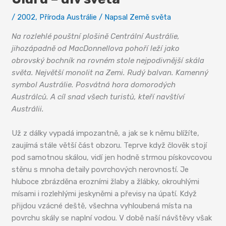
/
2002
,
Příroda Austrálie
/ Napsal
Země světa
Na rozlehlé pouštní plošině Centrální Austrálie,
jihozápadně od MacDonnellova pohoří leží jako
obrovský bochník na rovném stole nejpodivnější skála
světa. Největší monolit na Zemi. Rudý balvan. Kamenný
symbol Austrálie. Posvátná hora domorodých
Austrálců. A cíl snad všech turistů, kteří navštíví
Austrálii.
Už z dálky vypadá impozantně, a jak se k němu blížíte,
zaujímá stále větší část obzoru. Teprve když člověk stojí
pod samotnou skálou, vidí jen hodně strmou pískovcovou
stěnu s mnoha detaily povrchových nerovností. Je
hluboce zbrázděna erozními žlaby a žlábky, okrouhlými
mísami i rozlehlými jeskyněmi a převisy na úpatí. Když
přijdou vzácné deště, všechna vyhloubená místa na
povrchu skály se naplní vodou. V době naší návštěvy však