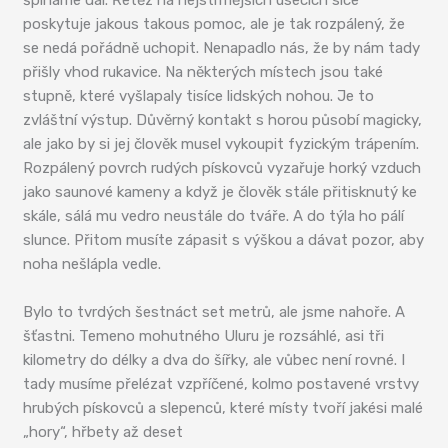
šplháme dál. Řetěz na nejstrmějších úsecích sice
poskytuje jakous takous pomoc, ale je tak rozpálený, že
se nedá pořádně uchopit. Nenapadlo nás, že by nám tady
přišly vhod rukavice. Na některých místech jsou také
stupně, které vyšlapaly tisíce lidských nohou. Je to
zvláštní výstup. Důvěrný kontakt s horou působí magicky,
ale jako by si jej člověk musel vykoupit fyzickým trápením.
Rozpálený povrch rudých pískovců vyzařuje horký vzduch
jako saunové kameny a když je člověk stále přitisknutý ke
skále, sálá mu vedro neustále do tváře. A do týla ho pálí
slunce. Přitom musíte zápasit s výškou a dávat pozor, aby
noha nešlápla vedle.
Bylo to tvrdých šestnáct set metrů, ale jsme nahoře. A
šťastni. Temeno mohutného Uluru je rozsáhlé, asi tři
kilometry do délky a dva do šířky, ale vůbec není rovné. I
tady musíme přelézat vzpříčené, kolmo postavené vrstvy
hrubých pískovců a slepenců, které místy tvoří jakési malé
„hory“, hřbety až deset