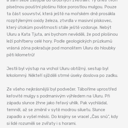
a sám sebe zasypal do drobných zvětralin. Ty dnes tvoří
písečnou pouštní plošinu řídce porostlou mulgou. Pouze
ta část souvrství, která ještě na mořském dně prosákla
rozptýlenými oxidy železa, ztvrdla v masivní pískovec,
který útokům povětrnosti stále ještě vzdoruje. Nebýt
Uluru a Kata Tjuta, ani bychom nevěděli, že pod plošinou
leží pohřbeny celé hory. Podle geologických průzkumů
vrásná zóna pokračuje pod monolitem Uluru do hloubky
pěti kilometrů!
Jestli byl výstup na vrchol Uluru obtížný, sestup byl
krkolomný. Někteří sjížděli strmé úseky doslova po zadku.
Ze všeho nejkrásnější byl podvečer. Táboříme uprostřed
keřovité mulgy s podmanivým výhledem na Uluru. Při
západu slunce žhne jako řeřavý uhlík. Pak vychládal,
temněl, až se změnil v sytě modrou siluetu. Slunce
zapadlo a vyšel měsíc. Do krajiny se vracel „Čas snů“, kdy
si lidé rozuměli se zvířaty i s horami.