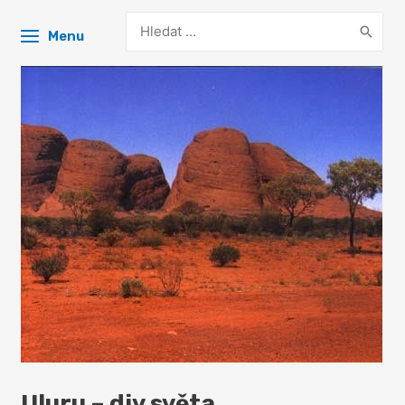
Search
Menu
for:
Uluru – div světa