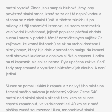
metrů vysoké. Jinde jsou naopak hluboké jámy, ony
pověstné skalní hrnce, které se za deště naplní vodou a
stanou se z nich skalní tůně. V těchto tůních už po
miliony let žijí endemičtí listonozi, asi sedm centimetrů
velcí vodní živočichové, jejichž populace přežívá období
sucha i mrazu v podobě téměř nezničitelných vajíček. Je
zajímavé, že kromě listonohů se až na vrchol dostane i
různý hmyz, který žije dole v porostech mulgy. Na kameni
sedí obrovská kudlanka a doslova si říká o chycení. Hodím
na ni kapesník, ale ani se nehne. Byla upečena zaživa. Sedí
tady preparovaná a vysušená bůhsámví jak dlouho. A není
jediná.
Slunce se pomalu sklání k západu a z nejvyššího místa na
temeni rudého balvanu je nádherný výhled. Jsme 348
metrů nad okolní plání a přesně tam, kam se slunce
chystá zapadnout, ve vzdálenosti asi 40 km se z rudé
plošiny zvedá sourozenec Uluru, mnohohlavá skalní