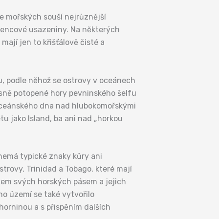
ce mořských souší nejrůznější
ápencové usazeniny. Na některých
ají jen to křišťálově čisté a
, podle něhož se ostrovy v oceánech
časně potopené hory pevninského šelfu
z oceánského dna nad hlubokomořskými
u jako Island, ba ani nad „horkou
 nemá typické znaky kůry ani
strovy, Trinidad a Tobago, které mají
ěhem svých horských pásem a jejich
ho území se také vytvořilo
horninou a s přispěním dalších