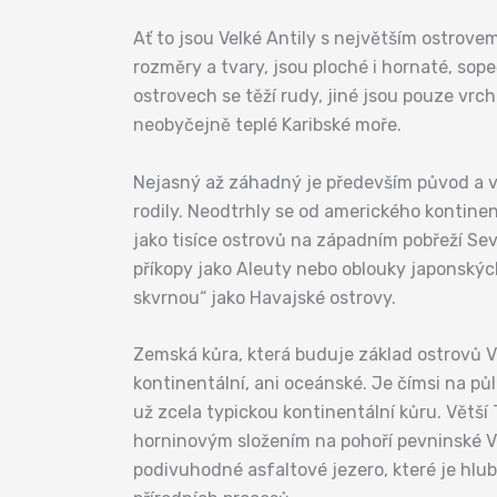
Ať to jsou Velké Antily s největším ostrove
rozměry a tvary, jsou ploché i hornaté, so
ostrovech se těží rudy, jiné jsou pouze vrch
neobyčejně teplé Karibské moře.
Nejasný až záhadný je především původ a v
rodily. Neodtrhly se od amerického kontine
jako tisíce ostrovů na západním pobřeží S
příkopy jako Aleuty nebo oblouky japonskýc
skvrnou“ jako Havajské ostrovy.
Zemská kůra, která buduje základ ostrovů V
kontinentální, ani oceánské. Je čímsi na pů
už zcela typickou kontinentální kůru. Větš
horninovým složením na pohoří pevninské Ve
podivuhodné asfaltové jezero, které je hlu