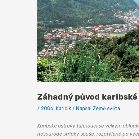
Záhadný původ karibské 
/
2006
,
Karibik
/ Napsal
Země světa
Karibské ostrovy táhnoucí se velkým oblouk
nesourodé střípky souše, rozptýlené po výc