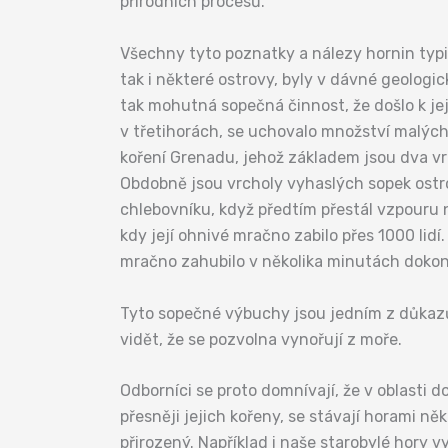
přírodních procesů.
Všechny tyto poznatky a nálezy hornin typic
tak i některé ostrovy, byly v dávné geologi
tak mohutná sopečná činnost, že došlo k jej
v třetihorách, se uchovalo množství malýc
koření Grenadu, jehož základem jsou dva vr
Obdobně jsou vrcholy vyhaslých sopek ostrov
chlebovníku, když předtím přestál vzpouru 
kdy její ohnivé mračno zabilo přes 1000 lidí
mračno zahubilo v několika minutách dokonce
Tyto sopečné výbuchy jsou jedním z důkazů,
vidět, že se pozvolna vynořují z moře.
Odborníci se proto domnívají, že v oblasti d
přesněji jejich kořeny, se stávají horami n
přirozený. Například i naše starobylé hory 