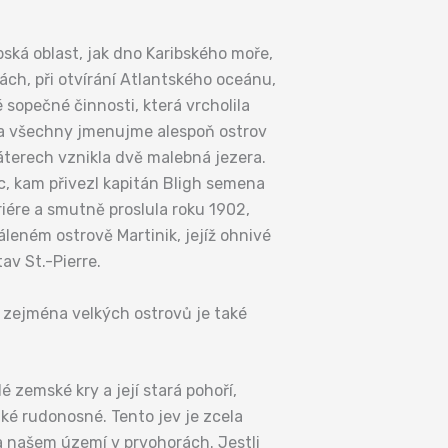
ská oblast, jak dno Karibského moře,
ách, při otvírání Atlantského oceánu,
sopečné činnosti, která vrcholila
Za všechny jmenujme alespoň ostrov
áterech vznikla dvě malebná jezera.
c, kam přivezl kapitán Bligh semena
iére a smutně proslula roku 1902,
áleném ostrově Martinik, jejíž ohnivé
av St.-Pierre.
í zejména velkých ostrovů je také
 zemské kry a její stará pohoří,
aké rudonosné. Tento jev je zcela
na našem území v prvohorách. Jestli