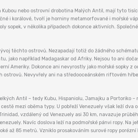
m Kubou nebo ostrovní drobotina Malých Antil, mají tyto tisí
pečné i korálové, tvoří je horniny metamorfované i mořské v
oly sopek, v několika případech dokonce aktivních. Společné m
ývoj těchto ostrovů. Nezapadají totiž do žádného schématu
ntu, jako například Madagaskar od Afriky. Nejsou to ani do
everní Ameriky. Dokonce ani nevyrostly jako mořské sopky 
h ostrovů. Nevyvřely ani na středooceánském riftovém hřbet
elkých Antil – tedy Kubu, Hispaniolu, Jamajku a Portoriko –
l cestě mezi oběma typy. U pobřeží Venezuely však leží dva o
í Trinidad, vzdálený od Venezuely asi 30 km, navazuje průb
nezuely. Navíc doslova leží na podmořské pánvi ropy. Na je
boké až 85 metrů. Vzniklo prosakováním surové ropy porézní 