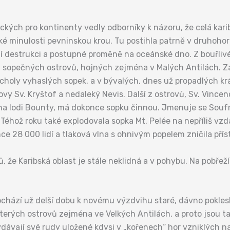
kých pro kontinenty vedly odborníky k názoru, že celá karib
cké minulosti pevninskou krou. Tu postihla patrně v druhohor
í destrukci a postupné proměně na oceánské dno. Z bouřlivé 
h sopečných ostrovů, hojných zejména v Malých Antilách. 
choly vyhaslých sopek, a v bývalých, dnes už propadlých kr
y Sv. Kryštof a nedaleký Nevis. Další z ostrovů, Sv. Vincen
na lodi Bounty, má dokonce sopku činnou. Jmenuje se Soufr
. Téhož roku také explodovala sopka Mt. Pelée na nepříliš vzd
 28 000 lidí a tlaková vlna s ohnivým popelem zničila příst
 že Karibská oblast je stále neklidná a v pohybu. Na pobřež
ochází už delší dobu k novému výzdvihu staré, dávno pokleslé
ěkterých ostrovů zejména ve Velkých Antilách, a proto jsou t
vydávají své rudy uložené kdysi v „kořenech“ hor vzniklých 