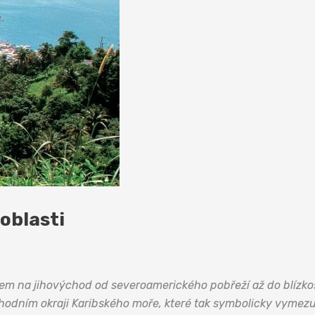
oblasti
em na jihovýchod od severoamerického pobřeží až do blízkos
hodním okraji Karibského moře, které tak symbolicky vymezu