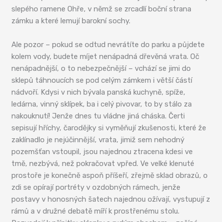
slepého ramene Ohře, v němž se zrcadlí boční strana
zámku a které lemují barokní sochy.
Ale pozor – pokud se odtud nevrátíte do parku a půjdete
kolem vody, budete míjet nenápadná dřevěná vrata. Oč
nenápadnější, o to nebezpečnější – vchází se jimi do
sklepů táhnoucích se pod celým zámkem i větší částí
nádvoří. Kdysi v nich bývala panská kuchyně, spíže,
ledárna, vinný sklípek, ba i celý pivovar, to by stálo za
nakouknutí! Jenže dnes tu vládne jiná cháska. Čerti
sepisují hříchy, čarodějky si vyměňují zkušenosti, které že
zaklínadlo je nejúčinnější, vrata, jimiž sem nehodný
pozemšťan vstoupil, jsou najednou ztracena kdesi ve
tmě, nezbývá, než pokračovat vpřed. Ve velké klenuté
prostoře je konečně aspoň příšeří, zřejmě sklad obrazů, o
zdi se opírají portréty v ozdobných rámech, jenže
postavy v honosných šatech najednou ožívají, vystupují z
rámů a v družné debatě míří k prostřenému stolu.