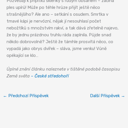
Pozvedají k přípitku sklenky s rudým obsahem – začíná
ples upírů! Může po téhle hrůze přijít ještě něco
strašnějšího? Ale ano – setkání s osudem. Smrtka v
tmavé kápi je nervózní, nějak jí nesouhlasí počet
nebožtíků s množstvím rakví, a tak dává zřetelně najevo,
že by jednu prázdnou truhlu ráda zaplnila. Půjde snad
někdo dobrovolně? Ještě že támhle prosvítá něco, co
vypadá jako obrys dvířek – sláva, jsme venku! Vůně
opékající se klo…
Úplné znění článku naleznete v tištěné podobě časopisu
Země světa
– České středohoří
←
Předchozí Příspěvek
Další Příspěvek
→