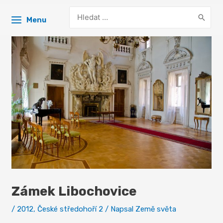
Search
Menu
for:
Zámek Libochovice
/
2012
,
České středohoří 2
/ Napsal
Země světa