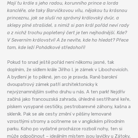
Mají tu krále s jeho radou, korunního prince a lorda
kancléře, ale taky Barvičkovou vílu, nějakou tu krásnou
princeznu, jak se sluší na správný královský dvůr, a
sklepy plné strašidel, s nimiž si pan král pořád neví rady
a z nichž trochu popletený čert je ten nejhodnější. Kde?
V Severním království! A že nevíte, kde ho hledat? Přece
tam, kde leží Pohádkové středohoří!
Pokud to snad ještě pořád není někomu jasné, tak
doplním, že sídlem krále Jiřího I. je zámek v Libochovicích.
A bydlení je to pěkné, jen co je pravda. Raně barokní
dvoupatrový zámek patří architektonicky k
nejvýznamnějším svého druhu u nás. A ten park! Nejdřív
začíná jako francouzská zahrada, úhledně sestříhané keře,
pískem vysypané cestičky, pestrobarevné záhony, kašna a
skleník. Pak se ale cesty změní v pěšiny lemované
vzrostlými stromy a ocitneme se v anglickém přírodním
parku. Koho po vydatné procházce rozbolí nohy, ten si
může odpočinout – ideálním místem jsou lavičky u Zátoky,