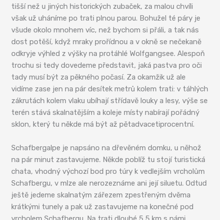
tišší než u jiných historických zubaček, za malou chvíli
však už uháníme po trati plnou parou. Bohužel té páry je
všude okolo mnohem víc, než bychom si přáli, a tak nás
dost potěší, když mraky prořídnou a v okně se nečekaně
odkryje výhled z výšky na protáhlé Wolfgangsee. Alespoň
trochu si tedy dovedeme představit, jaká pastva pro oči
tady musí být za pěkného počasí. Za okamžik už ale
vidíme zase jen na pár desítek metrů kolem trati: v táhlých
zákrutách kolem vlaku ubíhají střídavě louky a lesy, výše se
terén stává skalnatějším a koleje místy nabírají pořádný
sklon, který tu někde má být až pětadvacetiprocentní.
Schafbergalpe je napsáno na dřevěném domku, u něhož
na pár minut zastavujeme. Někde poblíž tu stojí turistická
chata, vhodný výchozí bod pro túry k vedlejším vrcholům
Schafbergu, v mlze ale nerozeznáme ani její siluetu. Odtud
ještě jedeme skalnatým zářezem zpestřeným dvěma
krátkými tunely a pak už zastavujeme na konečné pod
vrcholem Schafbergu. Na trati dlouhé 5,5 km s námi