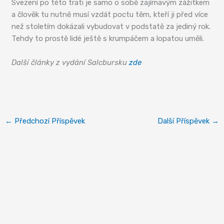
Svezení po této trati je samo o sobě zajímavým zážitkem
a člověk tu nutně musí vzdát poctu těm, kteří ji před více
než stoletím dokázali vybudovat v podstatě za jediný rok.
Tehdy to prostě lidé ještě s krumpáčem a lopatou uměli.
Další články z vydání Salcbursku
zde
Schafberg
←
Předchozí Příspěvek
Další Příspěvek
→