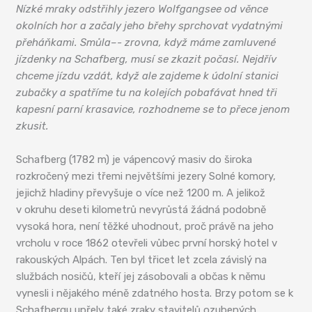
Nízké mraky odstřihly jezero Wolfgangsee od věnce
okolních hor a začaly jeho břehy sprchovat vydatnými
přeháňkami. Smůla–- zrovna, když máme zamluvené
jízdenky na Schafberg, musí se zkazit počasí. Nejdřív
chceme jízdu vzdát, když ale zajdeme k údolní stanici
zubačky a spatříme tu na kolejích pobafávat hned tři
kapesní parní krasavice, rozhodneme se to přece jenom
zkusit.
Schafberg (1782 m) je vápencový masiv do široka
rozkročený mezi třemi největšími jezery Solné komory,
jejichž hladiny převyšuje o více než 1200 m. A jelikož
v okruhu deseti kilometrů nevyrůstá žádná podobně
vysoká hora, není těžké uhodnout, proč právě na jeho
vrcholu v roce 1862 otevřeli vůbec první horský hotel v
rakouských Alpách. Ten byl třicet let zcela závislý na
službách nosičů, kteří jej zásobovali a občas k němu
vynesli i nějakého méně zdatného hosta. Brzy potom se k
Schafbergu upřely také zraky stavitelů ozubených