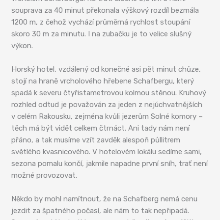
souprava za 40 minut překonala výškový rozdíl bezmála
1200 m, z čehož vychází průměrná rychlost stoupání
skoro 30 m za minutu. I na zubačku je to velice slušný
výkon.
Horský hotel, vzdálený od konečné asi pět minut chůze,
stojí na hraně vrcholového hřebene Schafbergu, který
spadá k severu čtyřistametrovou kolmou stěnou. Kruhový
rozhled odtud je považován za jeden z nejúchvatnějších
v celém Rakousku, zejména kvůli jezerům Solné komory –
těch má být vidět celkem čtrnáct. Ani tady nám není
přáno, a tak musíme vzít zavděk alespoň půllitrem
světlého kvasnicového. V hotelovém lokálu sedíme sami,
sezona pomalu končí, jakmile napadne první sníh, trať není
možné provozovat.
Někdo by mohl namítnout, že na Schafberg nemá cenu
jezdit za špatného počasí, ale nám to tak nepřipadá.