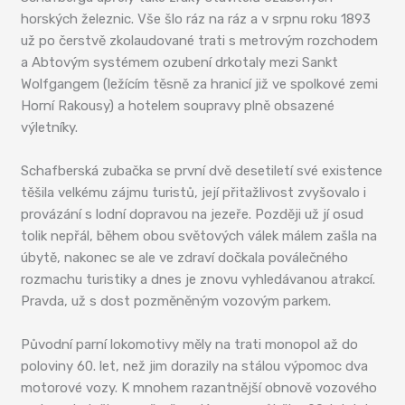
horských železnic. Vše šlo ráz na ráz a v srpnu roku 1893
už po čerstvě zkolaudované trati s metrovým rozchodem
a Abtovým systémem ozubení drkotaly mezi Sankt
Wolfgangem (ležícím těsně za hranicí již ve spolkové zemi
Horní Rakousy) a hotelem soupravy plně obsazené
výletníky.
Schafberská zubačka se první dvě desetiletí své existence
těšila velkému zájmu turistů, její přitažlivost zvyšovalo i
provázání s lodní dopravou na jezeře. Později už jí osud
tolik nepřál, během obou světových válek málem zašla na
úbytě, nakonec se ale ve zdraví dočkala poválečného
rozmachu turistiky a dnes je znovu vyhledávanou atrakcí.
Pravda, už s dost pozměněným vozovým parkem.
Původní parní lokomotivy měly na trati monopol až do
poloviny 60. let, než jim dorazily na stálou výpomoc dva
motorové vozy. K mnohem razantnější obnově vozového