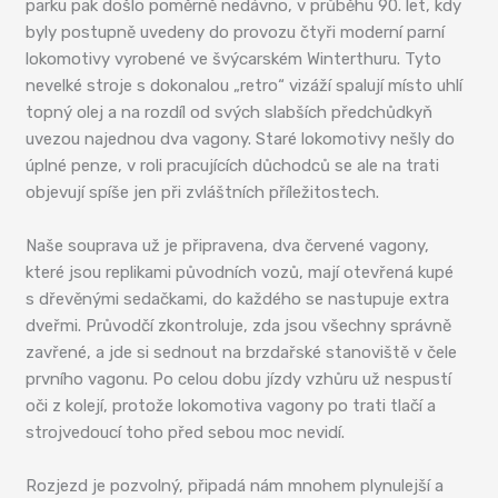
parku pak došlo poměrně nedávno, v průběhu 90. let, kdy
byly postupně uvedeny do provozu čtyři moderní parní
lokomotivy vyrobené ve švýcarském Winterthuru. Tyto
nevelké stroje s dokonalou „retro“ vizáží spalují místo uhlí
topný olej a na rozdíl od svých slabších předchůdkyň
uvezou najednou dva vagony. Staré lokomotivy nešly do
úplné penze, v roli pracujících důchodců se ale na trati
objevují spíše jen při zvláštních příležitostech.
Naše souprava už je připravena, dva červené vagony,
které jsou replikami původních vozů, mají otevřená kupé
s dřevěnými sedačkami, do každého se nastupuje extra
dveřmi. Průvodčí zkontroluje, zda jsou všechny správně
zavřené, a jde si sednout na brzdařské stanoviště v čele
prvního vagonu. Po celou dobu jízdy vzhůru už nespustí
oči z kolejí, protože lokomotiva vagony po trati tlačí a
strojvedoucí toho před sebou moc nevidí.
Rozjezd je pozvolný, připadá nám mnohem plynulejší a