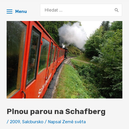
Search
Menu
for:
Plnou parou na Schafberg
/
2009
,
Salcbursko
/ Napsal
Země světa