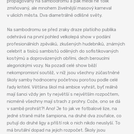
propagovaný na sambodromu a pak médii ne tolik
zmiňovaný, ale mnohem živelnější masový karneval
v ulicích města. Dva diametrálně odlišné světy.
Na sambodromu se před zraky draze platícího publika
odehrává na první pohled velkolepá show v podání
profesionálních zpěváků, zkušených hudebníků, známých
celebrit a tisíců sambistů oděných do sofistikovaných
kostýmů a doprovázených obřími, dech beroucími
alegorickými vozy. Na pozadí celé show běží
nekompromisní soutěž, v níž jsou všechny zúčastněné
školy samby hodnoceny početnou porotou podle celé
řady kritérií. Většina škol má ambice vyhrát, byť reálně
mají šanci vždy jen ty největší s největším rozpočtem,
nicméně všechny mají strach z prohry. Cože, ono se dá
v sambě prohrát?! Ano! Je to jak ve fotbalové lize, na
jedné straně máte šampiona, na druhé dva zoufalce, co
putují do druhé ligy a příští rok o nich nikdo neuslyší. To
má brutální dopad na jejich rozpočet. Školy jsou