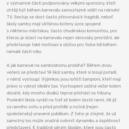
z významné části podporovány velkými sponzory, kteří
chtějí být během karnevalu samozřejmě vidět na národní
TV. Sestup se dost často přirovnává k tragédii, neboť
školy samby mají většinou kořeny úzce spojené
s některou městskou, často chudinskou komunitou, pro
kterou je účast na karnevalu nejen obrovsky prestižní, ale
představuje také motivací a obživu pro tisíce lidí během
nemalé části roku.
A jak karneval na sambodromu probíhá? Během dvou
večerů se představí 14 škol samby, které si losují pořadí,
v němž vystoupí. Výjimkou jsou loňští šampioni, kteří mají
právo si vybrat ideální čas. Vystoupení začíná večer kolem
desáté, kdy mnoho diváků teprve přichází na tribuny.
Poslední škola vyráží na trať až kolem šesté ranní, čili již
za ranního svitu a před prořídlé a notně (nejen
společensky) unavené publikum. Z toho je zřejmé, že už
samotný los může značně ovlivnit dynamiku a úspěšnost
představení. K tradičně silným školám, které jsou často