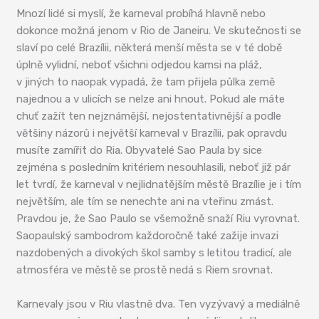
Mnozí lidé si myslí, že karneval probíhá hlavně nebo
dokonce možná jenom v Rio de Janeiru. Ve skutečnosti se
slaví po celé Brazílii, některá menší města se v té době
úplně vylidní, neboť všichni odjedou kamsi na pláž,
v jiných to naopak vypadá, že tam přijela půlka země
najednou a v ulicích se nelze ani hnout. Pokud ale máte
chuť zažít ten nejznámější, nejostentativnější a podle
většiny názorů i největší karneval v Brazílii, pak opravdu
musíte zamířit do Ria. Obyvatelé Sao Paula by sice
zejména s posledním kritériem nesouhlasili, neboť již pár
let tvrdí, že karneval v nejlidnatějším městě Brazílie je i tím
největším, ale tím se nenechte ani na vteřinu zmást.
Pravdou je, že Sao Paulo se všemožně snaží Riu vyrovnat.
Saopaulský sambodrom každoročně také zažije invazi
nazdobených a divokých škol samby s letitou tradicí, ale
atmosféra ve městě se prostě nedá s Riem srovnat.
Karnevaly jsou v Riu vlastně dva. Ten vyzývavý a mediálně