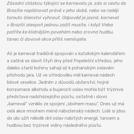
Zásadní otázkou týkající se karnevalu je, zda si cestu do
Brazílie naplánovat právě v jeho době, nebo se raději
tomuto šílenství vyhnout. Odpověď je jasná, karneval
v Brazílii alespoň jednou zažít musíte, i když třeba
patříte ke klidnějším povahám nebo zrovna hudbu,
tanec či davové akce příliš nemilujete.
Ač je karneval tradičně spojován s katolickým kalendářem
a začíná se slavit čtyři dny před Popeleční středou, jeho
daleko starší kořeny sahají až k pohanským oslavám
příchodu jara. Už ve středověku měl karneval nádech
lidové veselice. Jedním z důvodů obžerství, hojné
konzumace alkoholu a bujarosti oslav mohla být trýznivá
představa nadcházejícího půstu, ostatně i slovo
„karneval“ vzniklo ze spojení „sbohem masu“. Dnes už má
celá akce mnohem méně náboženský nádech. Lidé si jdou
do ulic užít několik dní oslav nabitých energií, tancem a
hudbou bez trýznivé vidiny následného půstu.