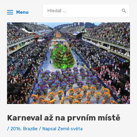
Search
Menu
for:
Karneval až na prvním místě
/
2016
,
Brazílie
/ Napsal
Země světa