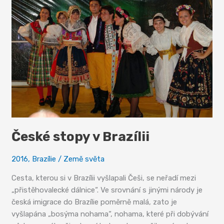
České stopy v Brazílii
2016
,
Brazílie
/
Země světa
Cesta, kterou si v Brazílii vyšlapali Češi, se neřadí mezi
„přistěhovalecké dálnice“. Ve srovnání s jinými národy je
česká imigrace do Brazílie poměrně malá, zato je
vyšlapána „bosýma nohama“, nohama, které při dobývání