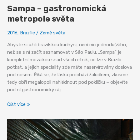
Sampa – gastronomická
metropole světa
2016
,
Brazílie
/
Země světa
Abyste si užili brazilskou kuchyni, není nic jednoduššího,
než se s ní začít seznamovat v São Paulu. „Sampa“ je
kompletní mozaikou snad všech etnik, co lze v Brazílii
potkat, a jejich speciality zde máte naservírovány doslova
pod nosem. Říká se, že láska prochází žaludkem, zkusme
tedy obří megalopoli nahlédnout pod pokličku – objevíte
pod ní gastronomický ráj…
Sampa
Číst více »
–
gastronomická
metropole
světa