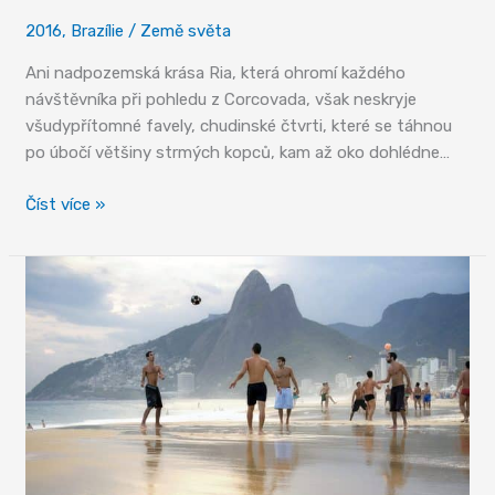
2016
,
Brazílie
/
Země světa
Ani nadpozemská krása Ria, která ohromí každého
návštěvníka při pohledu z Corcovada, však neskryje
všudypřítomné favely, chudinské čtvrti, které se táhnou
po úbočí většiny strmých kopců, kam až oko dohlédne…
Favely
Číst více »
–
město
bez
Bohů