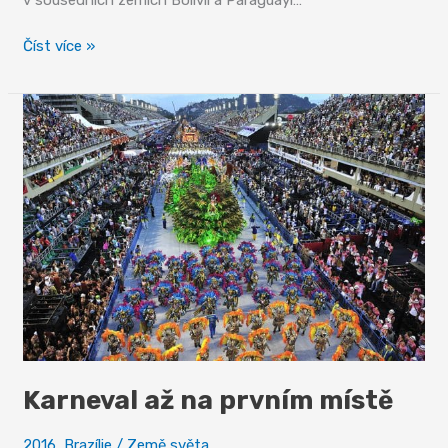
Pantanal
Číst více »
–
království
vod
Karneval až na prvním místě
2016
,
Brazílie
/
Země světa