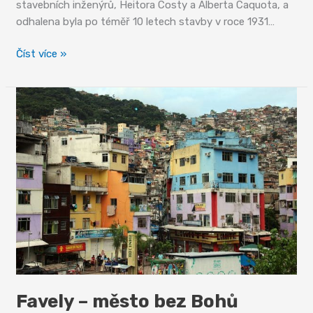
stavebních inženýrů, Heitora Costy a Alberta Caquota, a
odhalena byla po téměř 10 letech stavby v roce 1931…
Rio
Číst více »
de
Janeiro
Favely – město bez Bohů