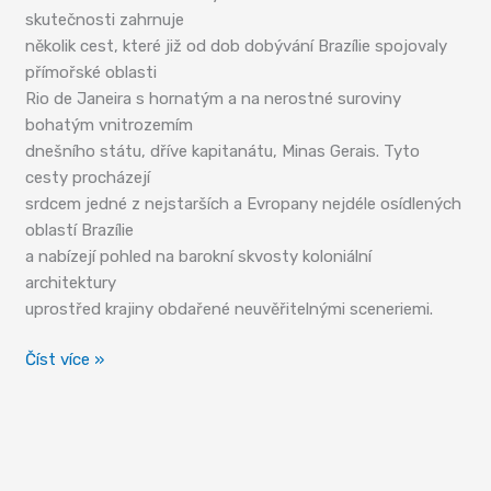
skutečnosti zahrnuje
několik cest, které již od dob dobývání Brazílie spojovaly
přímořské oblasti
Rio de Janeira s hornatým a na nerostné suroviny
bohatým vnitrozemím
dnešního státu, dříve kapitanátu, Minas Gerais. Tyto
cesty procházejí
srdcem jedné z nejstarších a Evropany nejdéle osídlených
oblastí Brazílie
a nabízejí pohled na barokní skvosty koloniální
architektury
uprostřed krajiny obdařené neuvěřitelnými sceneriemi.
Královská
Číst více »
cesta