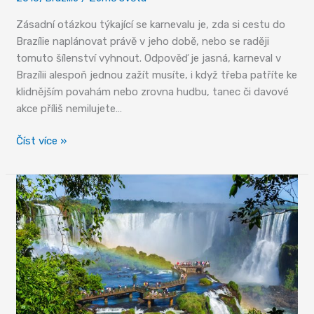
Zásadní otázkou týkající se karnevalu je, zda si cestu do
Brazílie naplánovat právě v jeho době, nebo se raději
tomuto šílenství vyhnout. Odpověď je jasná, karneval v
Brazílii alespoň jednou zažít musíte, i když třeba patříte ke
klidnějším povahám nebo zrovna hudbu, tanec či davové
akce příliš nemilujete…
Karneval
Číst více »
až
na
prvním
místě