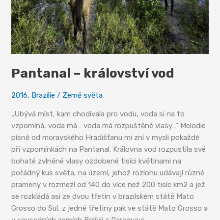
Pantanal – království vod
2016
,
Brazílie
/
Země světa
„Ubývá míst, kam chodívala pro vodu, voda si na to
vzpomíná, voda má… voda má rozpuštěné vlasy…“ Melodie
písně od moravského Hradišťanu mi zní v mysli pokaždé
při vzpomínkách na Pantanal. Královna vod rozpustila své
bohaté zvlněné vlasy ozdobené tisíci květinami na
pořádný kus světa, na území, jehož rozlohu udávají různé
prameny v rozmezí od 140 do více než 200 tisíc km2 a jež
se rozkládá asi ze dvou třetin v brazilském státě Mato
Grosso do Sul, z jedné třetiny pak ve státě Mato Grosso a
v sousedních zemích Bolívii a Paraguayi…