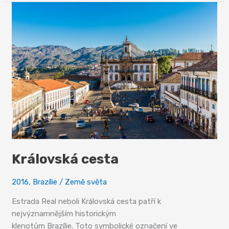
Královská cesta
2016
,
Brazílie
/
Země světa
Estrada Real neboli Královská cesta patří k
nejvýznamnějším historickým
klenotům Brazílie. Toto symbolické označení ve