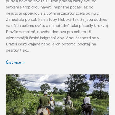
půdy a nového života z útrob pralesa zažily své, od
setkání s tropickou havětí, nepřízně počasí, až po
nejistotu spojenou s životními začátky zcela od nuly.
Zanechala po sobě ale stopy hluboké tak, že jsou dodnes
na očích celému světu a mimořádně také přispěly k rozvoji
Brazílie samotné, nového domova pro celkem tři
významnější české imigrační vlny. V současnosti se v
Brazílii čeští krajané nebo jejich potomci počítají na
desítky tisíc…
České
Číst více »
stopy
v
Brazílii