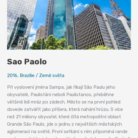
Sao Paolo
2016
,
Brazílie
/
Země světa
Při vyslovení jména Sampa, jak říkají São Paulu jeho
obyvatelé, Paulistáni neboli Paulistanos, přeběhne
většině lidí mráz po zádech. Město se na první pohled
dovede zatvářit jako příšera, která nahání hrůzu. S více
než 21 miliony obyvatel, které čítá metropolitní oblast
Grande São Paulo, jde o jednu z největších městských
aglomerací na světě. První setkání s ním připomíná rande