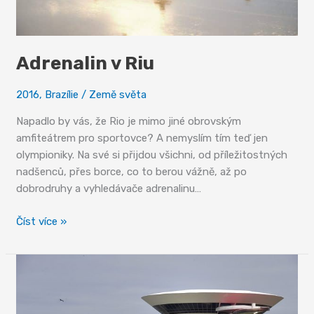
Adrenalin v Riu
2016
,
Brazílie
/
Země světa
Napadlo by vás, že Rio je mimo jiné obrovským
amfiteátrem pro sportovce? A nemyslím tím teď jen
olympioniky. Na své si přijdou všichni, od příležitostných
nadšenců, přes borce, co to berou vážně, až po
dobrodruhy a vyhledávače adrenalinu…
Adrenalin
Číst více »
v
Riu