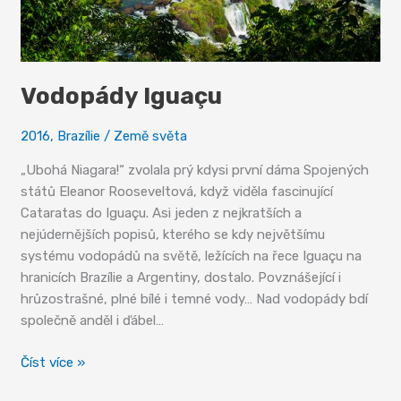
Vodopády Iguaçu
2016
,
Brazílie
/
Země světa
„Ubohá Niagara!“ zvolala prý kdysi první dáma Spojených
států Eleanor Rooseveltová, když viděla fascinující
Cataratas do Iguaçu. Asi jeden z nejkratších a
nejúdernějších popisů, kterého se kdy největšímu
systému vodopádů na světě, ležících na řece Iguaçu na
hranicích Brazílie a Argentiny, dostalo. Povznášející i
hrůzostrašné, plné bílé i temné vody… Nad vodopády bdí
společně anděl i ďábel…
Vodopády
Číst více »
Iguaçu