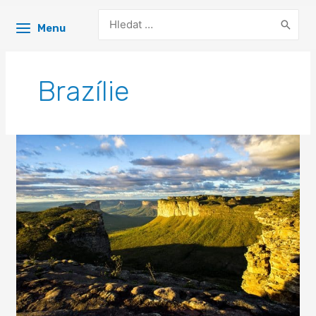
Search
Menu
for:
Brazílie