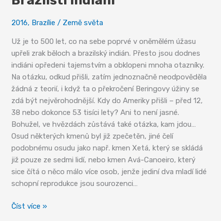
Brazilští indiáni
2016
,
Brazílie
/
Země světa
Už je to 500 let, co na sebe poprvé v oněmělém úžasu
upřeli zrak běloch a brazilský indián. Přesto jsou dodnes
indiáni opředeni tajemstvím a obklopeni mnoha otazníky.
Na otázku, odkud přišli, zatím jednoznačně neodpověděla
žádná z teorií, i když ta o překročení Beringovy úžiny se
zdá být nejvěrohodnější. Kdy do Ameriky přišli – před 12,
38 nebo dokonce 53 tisíci lety? Ani to není jasné.
Bohužel, ve hvězdách zůstává také otázka, kam jdou…
Osud některých kmenů byl již zpečetěn, jiné čelí
podobnému osudu jako např. kmen Xetá, který se skládá
již pouze ze sedmi lidí, nebo kmen Avá-Canoeiro, který
sice čítá o něco málo více osob, jenže jediní dva mladí lidé
schopní reprodukce jsou sourozenci…
Brazilští
Číst více »
indiáni