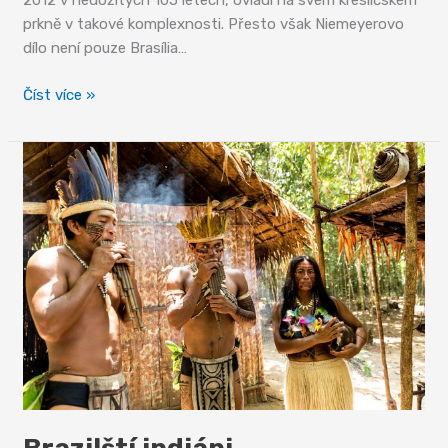
2012 v nedožitých 105 letech, ovládl na svém kresličském
prkně v takové komplexnosti. Přesto však Niemeyerovo
dílo není pouze Brasília…
Niemeyerova
Číst více »
Brazílie