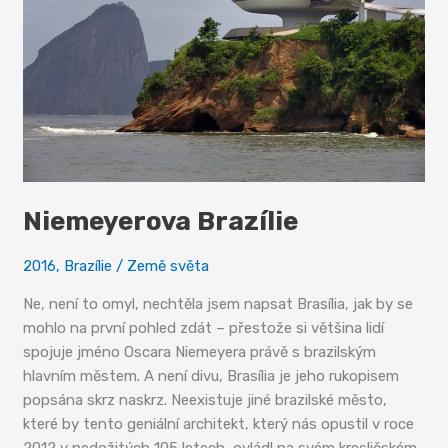
Niemeyerova Brazílie
2016
,
Brazílie
/
Země světa
Ne, není to omyl, nechtěla jsem napsat Brasília, jak by se
mohlo na první pohled zdát – přestože si většina lidí
spojuje jméno Oscara Niemeyera právě s brazilským
hlavním městem. A není divu, Brasília je jeho rukopisem
popsána skrz naskrz. Neexistuje jiné brazilské město,
které by tento geniální architekt, který nás opustil v roce