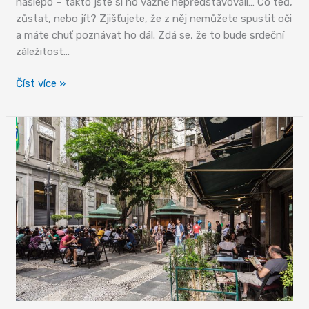
naslepo – takto jste si ho vážně nepředstavovali… Co teď,
zůstat, nebo jít? Zjišťujete, že z něj nemůžete spustit oči
a máte chuť poznávat ho dál. Zdá se, že to bude srdeční
záležitost…
Sao
Číst více »
Paolo