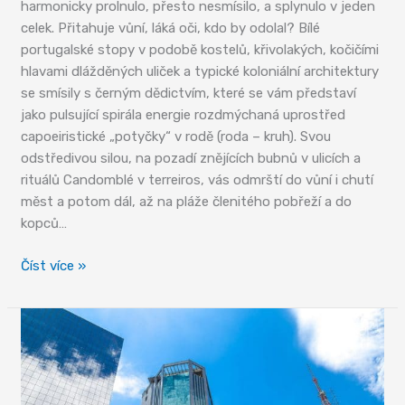
harmonicky prolnulo, přesto nesmísilo, a splynulo v jeden
celek. Přitahuje vůní, láká oči, kdo by odolal? Bílé
portugalské stopy v podobě kostelů, křivolakých, kočičími
hlavami dlážděných uliček a typické koloniální architektury
se smísily s černým dědictvím, které se vám představí
jako pulsující spirála energie rozdmýchaná uprostřed
capoeiristické „potyčky“ v rodě (roda – kruh). Svou
odstředivou silou, na pozadí znějících bubnů v ulicích a
rituálů Candomblé v terreiros, vás odmrští do vůní i chutí
měst a potom dál, až na pláže členitého pobřeží a do
kopců…
Okouzlující
Číst více »
Bahia