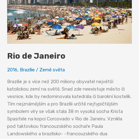
Rio de Janeiro
2016
,
Brazílie
/
Země světa
Brazílie je s více než 200 miliony obyvatel největší
katolickou zemí na světě. Snad zde neexistuje město či
vesnice, kde by nedominovala katedrála či barokní kostelík.
Tím nejznámějším a pro Brazílii určitě nejtypičtějším
symbolem víry se však stala 38 m vysoká socha Krista
Spasitele na kopci Corcovado v Rio de Janeiru. Vznikla
pod taktovkou francouzského sochaře Paula
Landowského a brazilsko- -francouzského dua