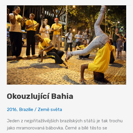
Okouzlující Bahia
2016
,
Brazílie
/
Země světa
Jeden z nejpřitažlivějších brazilských států je tak trochu
jako mramorovaná bábovka. Černé a bílé těsto se