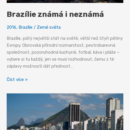
Brazílie známá i neznámá
2016
,
Brazílie
/
Země světa
Brazílie, pátý největší stát na světě, větší než čtyři pětiny
Evropy. Obrovská přírodní rozmanitost, pestrobarevná
společnost, pozoruhodná kuchyně, fotbal, káva i pláže –
vybere si tu každý, jen se musí rozhodnout, čemu z té
záplavy možností dát přednost…
Brazílie
Číst více »
známá
i
neznámá