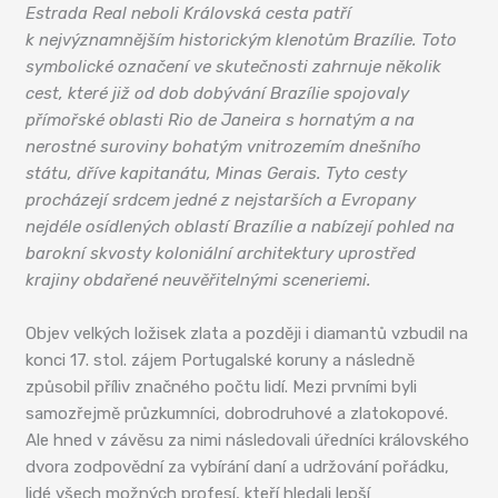
Estrada Real neboli Královská cesta patří
k nejvýznamnějším historickým klenotům Brazílie. Toto
symbolické označení ve skutečnosti zahrnuje několik
cest, které již od dob dobývání Brazílie spojovaly
přímořské oblasti Rio de Janeira s hornatým a na
nerostné suroviny bohatým vnitrozemím dnešního
státu, dříve kapitanátu, Minas Gerais. Tyto cesty
procházejí srdcem jedné z nejstarších a Evropany
nejdéle osídlených oblastí Brazílie a nabízejí pohled na
barokní skvosty koloniální architektury uprostřed
krajiny obdařené neuvěřitelnými sceneriemi.
Objev velkých ložisek zlata a později i diamantů vzbudil na
konci 17. stol. zájem Portugalské koruny a následně
způsobil příliv značného počtu lidí. Mezi prvními byli
samozřejmě průzkumníci, dobrodruhové a zlatokopové.
Ale hned v závěsu za nimi následovali úředníci královského
dvora zodpovědní za vybírání daní a udržování pořádku,
lidé všech možných profesí, kteří hledali lepší