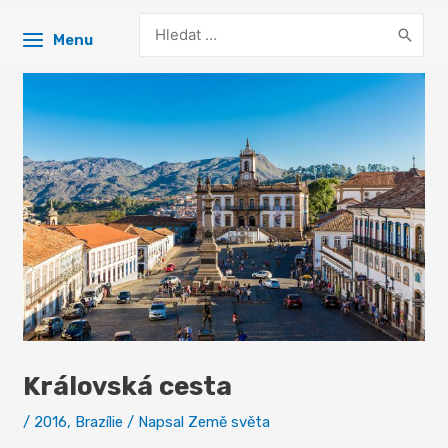
Search
Menu
for:
Královská cesta
/
2016
,
Brazílie
/ Napsal
Země světa