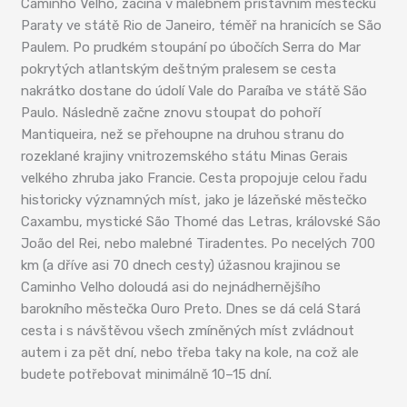
Caminho Velho, začíná v malebném přístavním městečku
Paraty ve státě Rio de Janeiro, téměř na hranicích se São
Paulem. Po prudkém stoupání po úbočích Serra do Mar
pokrytých atlantským deštným pralesem se cesta
nakrátko dostane do údolí Vale do Paraíba ve státě São
Paulo. Následně začne znovu stoupat do pohoří
Mantiqueira, než se přehoupne na druhou stranu do
rozeklané krajiny vnitrozemského státu Minas Gerais
velkého zhruba jako Francie. Cesta propojuje celou řadu
historicky významných míst, jako je lázeňské městečko
Caxambu, mystické São Thomé das Letras, královské São
João del Rei, nebo malebné Tiradentes. Po necelých 700
km (a dříve asi 70 dnech cesty) úžasnou krajinou se
Caminho Velho doloudá asi do nejnádhernějšího
barokního městečka Ouro Preto. Dnes se dá celá Stará
cesta i s návštěvou všech zmíněných míst zvládnout
autem i za pět dní, nebo třeba taky na kole, na což ale
budete potřebovat minimálně 10–15 dní.