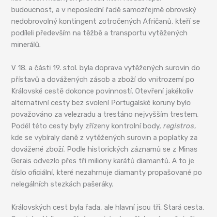
budoucnost, a v neposlední řadě samozřejmě obrovský
nedobrovolný kontingent zotročených Afričanů, kteří se
podíleli především na těžbě a transportu vytěžených
minerálů.
V 18. a části 19. stol. byla doprava vytěžených surovin do
přístavů a dovážených zásob a zboží do vnitrozemí po
Královské cestě dokonce povinností. Otevření jakékoliv
alternativní cesty bez svolení Portugalské koruny bylo
považováno za velezradu a trestáno nejvyšším trestem.
Podél této cesty byly zřízeny kontrolní body,
registros
,
kde se vybíraly daně z vytěžených surovin a poplatky za
dovážené zboží. Podle historických záznamů se z Minas
Gerais odvezlo přes tři miliony karátů diamantů. A to je
číslo oficiální, které nezahrnuje diamanty propašované po
nelegálních stezkách pašeráky.
Královských cest byla řada, ale hlavní jsou tři. Stará cesta,