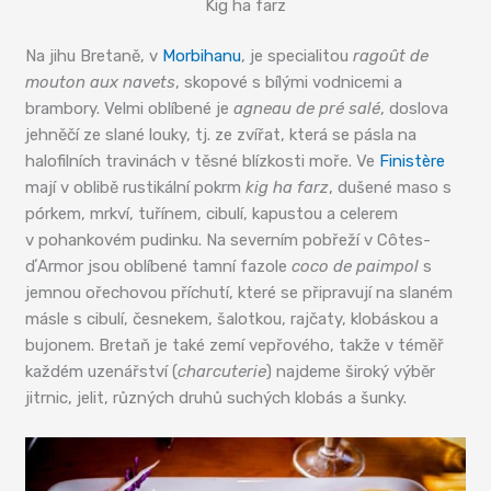
Kig ha farz
Na jihu Bretaně, v
Morbihanu
, je specialitou
ragoût de
mouton aux navets
, skopové s bílými vodnicemi a
brambory. Velmi oblíbené je
agneau de pré salé
, doslova
jehněčí ze slané louky, tj. ze zvířat, která se pásla na
halofilních travinách v těsné blízkosti moře. Ve
Finistère
mají v oblibě rustikální pokrm
kig ha farz
, dušené maso s
pórkem, mrkví, tuřínem, cibulí, kapustou a celerem
v pohankovém pudinku. Na severním pobřeží v Côtes-
dʼArmor jsou oblíbené tamní fazole
coco de paimpol
s
jemnou ořechovou příchutí, které se připravují na slaném
másle s cibulí, česnekem, šalotkou, rajčaty, klobáskou a
bujonem. Bretaň je také zemí vepřového, takže v téměř
každém uzenářství (
charcuterie
) najdeme široký výběr
jitrnic, jelit, různých druhů suchých klobás a šunky.