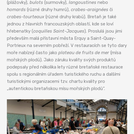
(plážovky),
bulots
(surmovky),
langoustines
nebo
homards
(různé druhy humrů),
crabes-araignées
či
crabes-tourteaux
(různé druhy krabů). Bretaň je také
jednou z hlavních francouzských oblastí, kde se loví
hřebenatky (
c
oquilles Saint-Jacques
). Proslulá jsou jimi
především malá přístavní města Erquy a Saint-Quay-
Portrieux na severním pobřeží. V restauracích se tyto dary
moře nabízejí často jako
plateau de fruits de mer
(mísa
mořských plodů). Jako záruku kvality svých produktů
podepsaly před několika lety různé bretaňské restaurace
spolu s regionálním úřadem turistického ruchu a dalšími
turistickými organizacemi tzv. chartu kvality pro
„autentickou bretaňskou mísu mořských plodů“.