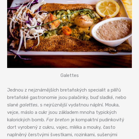
Galettes
Jednou z nejznámějších bretaňských specialit a pilířů
bretaňské gastronomie jsou palačinky, buď sladké, nebo
slané
galettes
, s nejrůznější vydatnou náplní. Mouka,
vejce, máslo a cukr jsou základem mnoha typických
kalorických bomb.
Far breton
je kompaktní pudinkovitý
dort vyrobený z cukru, vajec, mléka a mouky, často
naplněný čerstvými švestkami, rozinkami, sušenými