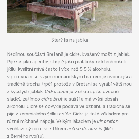
Starý lis na jablka
Nedílnou součástí Bretaně je cidre, kvašený mošt z jablek.
Pije se jako aperitiv, stejně jako prakticky ke kterémukoli
jídlu. Kvalitní mívá často i více než 5,5 % alkoholu,
v porovnání se svým normandským bratrem je ovocnější a
tradičně trochu trpčí, protože v Bretani se vyrábí většinou
z kyselých jablek.
Cidre doux
je v chuti spíše ovocně
sladký, zatímco
cidre brut
je sušší a má vyšší obsah
alkoholu. Cidre se obvykle podává ve džbánu a tradičně se
pije z keramického šálku
bolée
. Cidre je také základem pro
různé míchané nápoje. Velkým lákadlem je
kir breton
:
vychlazený cidre se střikem
crème de cassis
(likér
z černého rybízu).