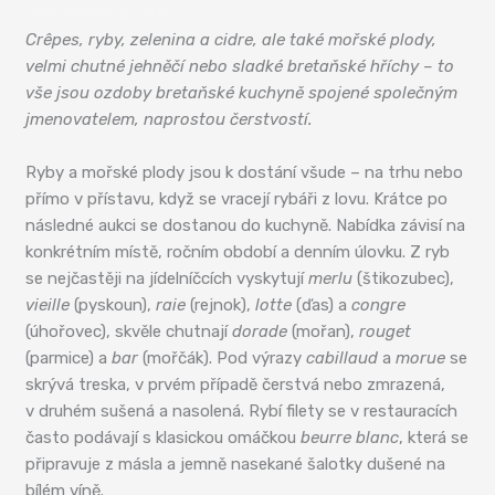
Bretaňská kuchyně
Crêpes, ryby, zelenina a cidre, ale také mořské plody,
velmi chutné jehněčí nebo sladké bretaňské hříchy – to
vše jsou ozdoby bretaňské kuchyně spojené společným
jmenovatelem, naprostou čerstvostí.
Ryby a mořské plody jsou k dostání všude – na trhu nebo
přímo v přístavu, když se vracejí rybáři z lovu. Krátce po
následné aukci se dostanou do kuchyně. Nabídka závisí na
konkrétním místě, ročním období a denním úlovku. Z ryb
se nejčastěji na jídelníčcích vyskytují
merlu
(štikozubec),
vieille
(pyskoun),
raie
(rejnok),
lotte
(ďas) a
congre
(úhořovec), skvěle chutnají
dorade
(mořan),
rouget
(parmice) a
bar
(mořčák). Pod výrazy
cabillaud
a
morue
se
skrývá treska, v prvém případě čerstvá nebo zmrazená,
v druhém sušená a nasolená. Rybí filety se v restauracích
často podávají s klasickou omáčkou
beurre blanc
, která se
připravuje z másla a jemně nasekané šalotky dušené na
bílém víně.