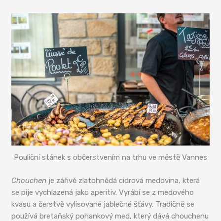
Pouliční stánek s občerstvením na trhu ve městě Vannes
Chouchen
je zářivě zlatohnědá cidrová medovina, která
se pije vychlazená jako aperitiv. Vyrábí se z medového
kvasu a čerstvě vylisované jablečné šťávy. Tradičně se
používá bretaňský pohankový med, který dává chouchenu