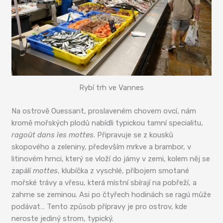
Rybí trh ve Vannes
Na ostrově Ouessant, proslaveném chovem ovcí, nám
kromě mořských plodů nabídli typickou tamní specialitu,
ragoût dans les mottes
. Připravuje se z kousků
skopového a zeleniny, především mrkve a brambor, v
litinovém hrnci, který se vloží do jámy v zemi, kolem něj se
zapálí
mottes
, klubíčka z vyschlé, příbojem smotané
mořské trávy a vřesu, která místní sbírají na pobřeží, a
zahrne se zeminou. Asi po čtyřech hodinách se ragú může
podávat… Tento způsob přípravy je pro ostrov, kde
neroste jediný strom, typický.