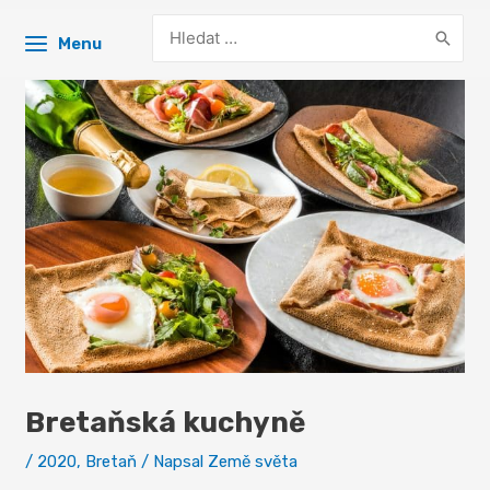
Search
Menu
for:
Bretaňská kuchyně
/
2020
,
Bretaň
/ Napsal
Země světa