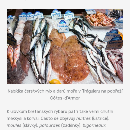
Nabídka čerstvých ryb a darů moře v Tréguieru na pobřeží
Côtes-d’Armor
K úlovkům bretaňských rybářů patří také velmi chutní
měkkýši a korýši. Často se objevují
huitres
(ústřice),
moules
(slávky),
palourdes
(zaděnky),
bigorneaux