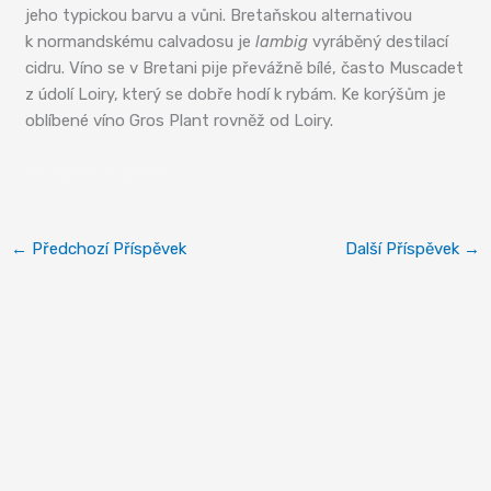
jeho typickou barvu a vůni. Bretaňskou alternativou
k normandskému calvadosu je
lambig
vyráběný destilací
cidru. Víno se v Bretani pije převážně bílé, často Muscadet
z údolí Loiry, který se dobře hodí k rybám. Ke korýšům je
oblíbené víno Gros Plant rovněž od Loiry.
Bretaňská kuchyně
←
Předchozí Příspěvek
Další Příspěvek
→