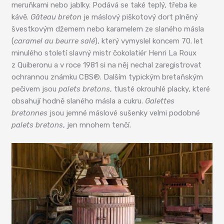
meruňkami nebo jablky. Podává se také teplý, třeba ke
kávě.
Gâteau breton
je máslový piškotový dort plněný
švestkovým džemem nebo karamelem ze slaného másla
(
caramel au beurre salé
), který vymyslel koncem 70. let
minulého století slavný mistr čokolatiér Henri La Roux
z Quiberonu a v roce 1981 si na něj nechal zaregistrovat
ochrannou známku CBS®. Dalším typickým bretaňským
pečivem jsou
palets bretons
, tlusté okrouhlé placky, které
obsahují hodně slaného másla a cukru.
Galettes
bretonnes
jsou jemné máslové sušenky velmi podobné
p
alets bretons
, jen mnohem tenčí.