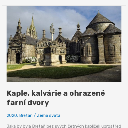
město
moře
Kaple, kalvárie a ohrazené
farní dvory
2020
,
Bretaň
/
Země světa
Jaká by byla Bretaň bez svých četných kapliček uprostřed