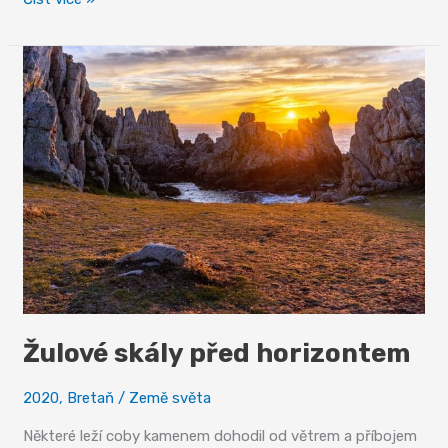
moře
a
námořníků
v
Douarnenez
Žulové skály před horizontem
2020
,
Bretaň
/
Země světa
Některé leží coby kamenem dohodil od větrem a příbojem