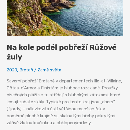
Na kole podél pobřeží Růžové
žuly
2020
,
Bretaň
/
Země světa
Severní pobřeží Bretaně v departementech Ille-et-Villaine,
Côtes-dʼArmor a Finistère je hluboce rozeklané. Proužky
písečných pláží se tu střídají s hlubokými zátokami, které
lemují zubaté skály. Typické pro tento kraj jsou „abers“
(fjordy) – nálevkovitá ústí většinou menších řek v
poměrně ploché krajině se skalnatými břehy pokrytými
zářivě žlutou kručinkou a obklopenými lesy…