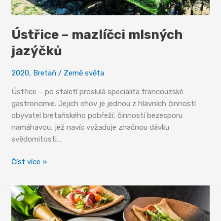
Ústřice – mazlíčci mlsných
jazýčků
2020
,
Bretaň
/
Země světa
Ústřice – po staletí proslulá specialita francouzské
gastronomie. Jejich chov je jednou z hlavních činností
obyvatel bretaňského pobřeží, činností bezesporu
namáhavou, jež navíc vyžaduje značnou dávku
svědomitosti…
Ústřice
Číst více »
–
mazlíčci
mlsných
jazýčků