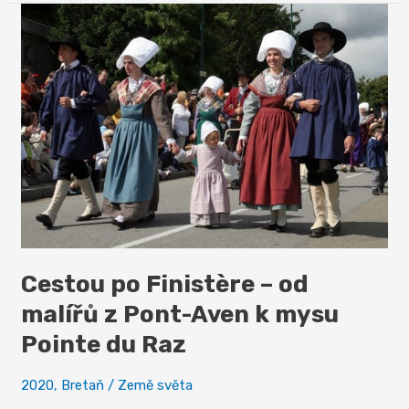
pobřeží
Cestou po Finistère – od
malířů z Pont-Aven k mysu
Pointe du Raz
2020
,
Bretaň
/
Země světa