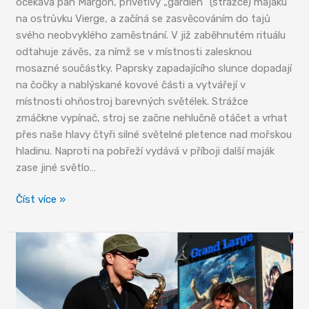
očekává pan Margon, přívětivý „gardien“ (strážce) majáku
na ostrůvku Vierge, a začíná se zasvěcováním do tajů
svého neobvyklého zaměstnání. V již zaběhnutém rituálu
odtahuje závěs, za nímž se v místnosti zalesknou
mosazné součástky. Paprsky zapadajícího slunce dopadají
na čočky a nablýskané kovové části a vytvářejí v
místnosti ohňostroj barevných světélek. Strážce
zmáčkne vypínač, stroj se začne nehlučně otáčet a vrhat
přes naše hlavy čtyři silné světelné pletence nad mořskou
hladinu. Naproti na pobřeží vydává v příboji další maják
zase jiné světlo…
Katedrály
Číst více »
moře