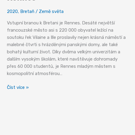
2020
,
Bretaň
/
Země světa
Vstupní branou k Bretani je Rennes. Desáté největší
francouzské město asi s 220 000 obyvatel ležící na
soutoku řek Vilaine a Ille proslavily nejen krásná náměstí a
malebné čtvrti s hrázděnými panskými domy, ale také
bohatý kulturní život. Díky dvěma velkým univerzitám a
dalším vysokým školám, které navštěvuje dohromady
přes 60 000 studentů, je Rennes mladým městem s
kosmopolitní atmosférou…
Rennes
Číst více »