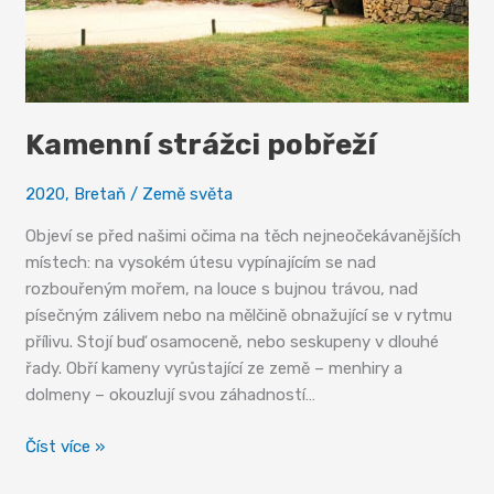
Kamenní strážci pobřeží
2020
,
Bretaň
/
Země světa
Objeví se před našimi očima na těch nejneočekávanějších
místech: na vysokém útesu vypínajícím se nad
rozbouřeným mořem, na louce s bujnou trávou, nad
písečným zálivem nebo na mělčině obnažující se v rytmu
přílivu. Stojí buď osamoceně, nebo seskupeny v dlouhé
řady. Obří kameny vyrůstající ze země – menhiry a
dolmeny – okouzlují svou záhadností…
Kamenní
Číst více »
strážci