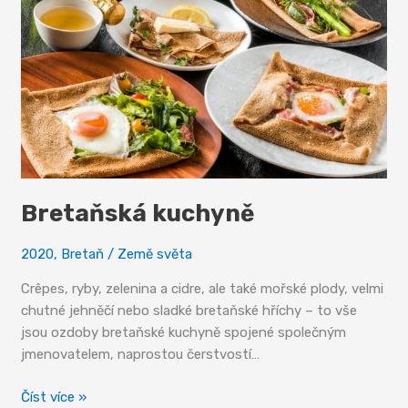
Bretaňská kuchyně
2020
,
Bretaň
/
Země světa
Crêpes, ryby, zelenina a cidre, ale také mořské plody, velmi
chutné jehněčí nebo sladké bretaňské hříchy – to vše
jsou ozdoby bretaňské kuchyně spojené společným
jmenovatelem, naprostou čerstvostí…
Bretaňská
Číst více »