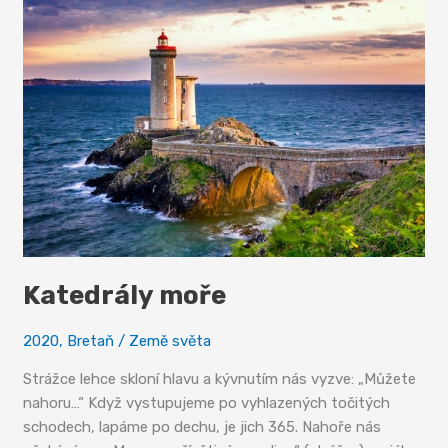
les
krále
Artuše
Katedrály moře
2020
,
Bretaň
/
Země světa
Strážce lehce skloní hlavu a kývnutím nás vyzve: „Můžete
nahoru…“ Když vystupujeme po vyhlazených točitých
schodech, lapáme po dechu, je jich 365. Nahoře nás