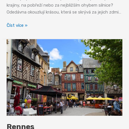
krajiny, na pobřeží nebo za nejbližším ohybem silnice?
Odedávna okouzlují krásou, která se skrývá za jejich zdmi…
Kaple,
Číst více »
kalvárie
a
ohrazené
farní
dvory
Rennes