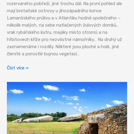
rozervaného pobřeží, jiné trochu dál. Na první pohled ale
mají bretaňské ostrovy u jihozápadního konce
Lamanšského průlivu a v Atlantiku hodně společného –
několik malých, na sebe natlačených žulových domků,
vrak rybářského kutru, majáky místo stromů a na
hřbitovech kříže pro nezvěstné námořníky… Na druhý už
zaznamenáme i rozdíly. Některé jsou ploché a holé, jiné
členité a porostlé bujnou vegetací…
Žulové
Číst více »
skály
před
horizontem