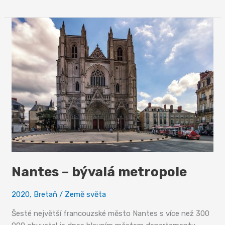
kuchyně
Nantes – bývalá metropole
2020
,
Bretaň
/
Země světa
Šesté největší francouzské město Nantes s více než 300