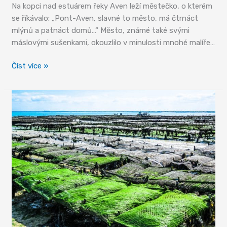
Na kopci nad estuárem řeky Aven leží městečko, o kterém
se říkávalo: „Pont-Aven, slavné to město, má čtrnáct
mlýnů a patnáct domů…“ Město, známé také svými
máslovými sušenkami, okouzlilo v minulosti mnohé malíře…
Cestou
Číst více »
po
Finistère
–
od
malířů
z
Pont-
Aven
k
mysu
Pointe
du
Raz