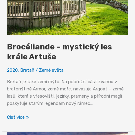
Brocéliande – mystický les
krále Artuše
2020
,
Bretaň
/
Země světa
Bretaň je také zemí mýtů. Na pobřežní část zvanou v
bretonštině Armor, země moře, navazuje Argoat – země
lesů, která s vřesovišti, jezírky, prameny a přírodní magií
poskytuje starým legendám nový rámec…
Brocéliande
Číst více »
–
mystický