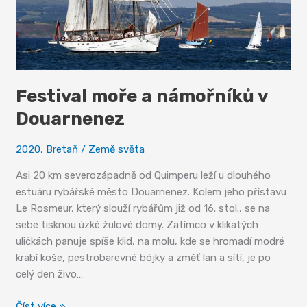
Festival moře a námořníků v
Douarnenez
2020
,
Bretaň
/
Země světa
Asi 20 km severozápadně od Quimperu leží u dlouhého
estuáru rybářské město Douarnenez. Kolem jeho přístavu
Le Rosmeur, který slouží rybářům již od 16. stol., se na
sebe tisknou úzké žulové domy. Zatímco v klikatých
uličkách panuje spíše klid, na molu, kde se hromadí modré
krabí koše, pestrobarevné bójky a změť lan a sítí, je po
celý den živo…
Festival
Číst více »