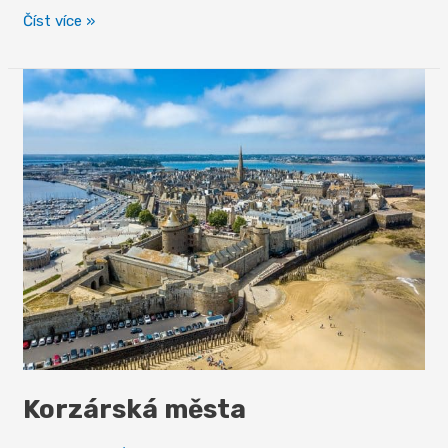
Na
Číst více »
kole
podél
pobřeží
Růžové
žuly
Korzárská města