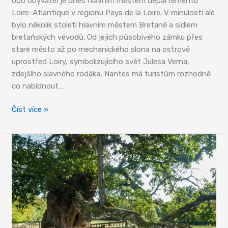
000 obyvatel je dnes hlavním městem departementu
Loire-Atlantique v regionu Pays de la Loire. V minulosti ale
bylo několik století hlavním městem Bretaně a sídlem
bretaňských vévodů. Od jejich působivého zámku přes
staré město až po mechanického slona na ostrově
uprostřed Loiry, symbolizujícího svět Julesa Verna,
zdejšího slavného rodáka, Nantes má turistům rozhodně
co nabídnout…
Nantes
Číst více »
–
bývalá
metropole