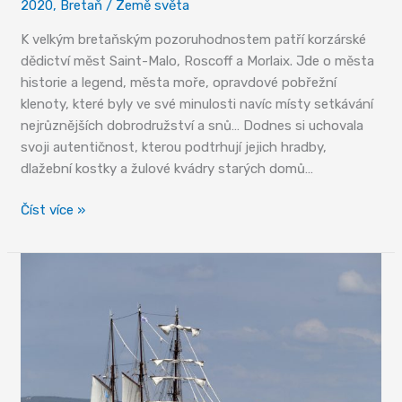
2020
,
Bretaň
/
Země světa
K velkým bretaňským pozoruhodnostem patří korzárské
dědictví měst Saint-Malo, Roscoff a Morlaix. Jde o města
historie a legend, města moře, opravdové pobřežní
klenoty, které byly ve své minulosti navíc místy setkávání
nejrůznějších dobrodružství a snů… Dodnes si uchovala
svoji autentičnost, kterou podtrhují jejich hradby,
dlažební kostky a žulové kvádry starých domů…
Korzárská
Číst více »
města