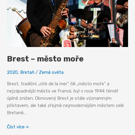
Brest – město moře
2020
,
Bretaň
/
Země světa
Brest, tradiční „cité de la mer“ čili „město moře“ a
nejzápadnější město ve Francii, byl v roce 1944 téměř
úplně zničen. Obnovený Brest je stále významným
přístavem, ale také zřejmě nejmodernějším městem celé
Bretaně…
Brest
Číst více »
–