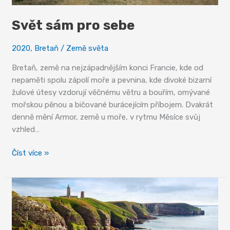
Svět sám pro sebe
2020
,
Bretaň
/
Země světa
Bretaň, země na nejzápadnějším konci Francie, kde od
nepaměti spolu zápolí moře a pevnina, kde divoké bizarní
žulové útesy vzdorují věčnému větru a bouřím, omývané
mořskou pěnou a bičované burácejícím příbojem. Dvakrát
denně mění Armor, země u moře, v rytmu Měsíce svůj
vzhled…
Svět
Číst více »
sám
pro
sebe