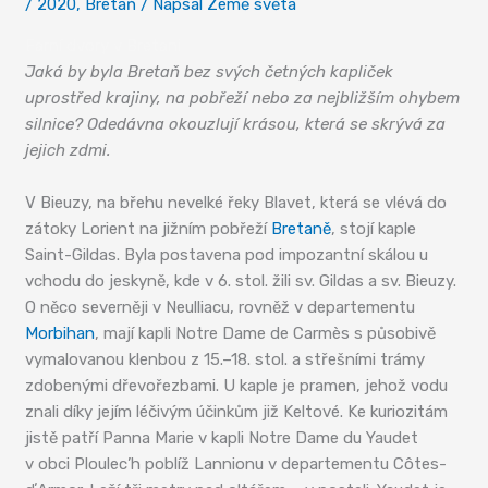
/
2020
,
Bretaň
/ Napsal
Země světa
Farní dvory v Bretani
Jaká by byla Bretaň bez svých četných kapliček
uprostřed krajiny, na pobřeží nebo za nejbližším ohybem
silnice? Odedávna okouzlují krásou, která se skrývá za
jejich zdmi.
V Bieuzy, na břehu nevelké řeky Blavet, která se vlévá do
zátoky Lorient na jižním pobřeží
Bretaně
, stojí kaple
Saint-Gildas. Byla postavena pod impozantní skálou u
vchodu do jeskyně, kde v 6. stol. žili sv. Gildas a sv. Bieuzy.
O něco severněji v Neulliacu, rovněž v departementu
Morbihan
, mají kapli Notre Dame de Carmès s působivě
vymalovanou klenbou z 15.–18. stol. a střešními trámy
zdobenými dřevořezbami. U kaple je pramen, jehož vodu
znali díky jejím léčivým účinkům již Keltové. Ke kuriozitám
jistě patří Panna Marie v kapli Notre Dame du Yaudet
v obci Ploulec’h poblíž Lannionu v departementu Côtes-