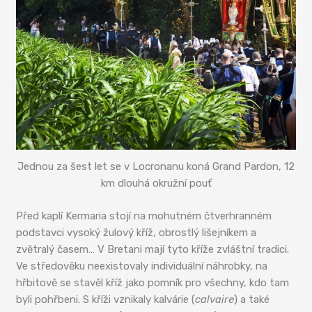
Jednou za šest let se v Locronanu koná Grand Pardon, 12
km dlouhá okružní pouť
Před kaplí Kermaria stojí na mohutném čtverhranném
podstavci vysoký žulový kříž, obrostlý lišejníkem a
zvětralý časem… V Bretani mají tyto kříže zvláštní tradici.
Ve středověku neexistovaly individuální náhrobky, na
hřbitově se stavěl kříž jako pomník pro všechny, kdo tam
byli pohřbeni. S kříži vznikaly kalvárie (
calvaire
) a také