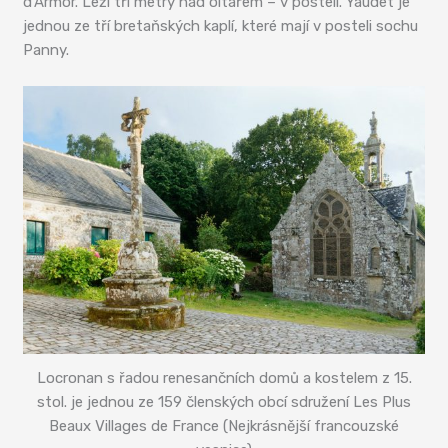
dʼArmor. Leží tři metry nad oltářem – v posteli. Yaudet je
jednou ze tří bretaňských kaplí, které mají v posteli sochu
Panny.
Locronan s řadou renesančních domů a kostelem z 15.
stol. je jednou ze 159 členských obcí sdružení Les Plus
Beaux Villages de France (Nejkrásnější francouzské