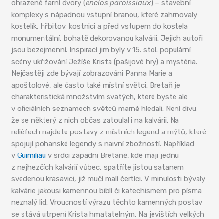
ohrazené farní dvory (
enclos paroissiaux
) – stavební
komplexy s nápadnou vstupní branou, které zahrnovaly
kostelík, hřbitov, kostnici a před vstupem do kostela
monumentální, bohatě dekorovanou kalvárii. Jejich autoři
jsou bezejmenní. Inspirací jim byly v 15. stol. populární
scény ukřižování Ježíše Krista (pašijové hry) a mystéria.
Nejčastěji zde bývají zobrazováni Panna Marie a
apoštolové, ale často také místní světci. Bretaň je
charakteristická množstvím svatých, které byste ale
v oficiálních seznamech světců marně hledali. Není divu,
že se některý z nich občas zatoulal i na kalvárii. Na
reliéfech najdete postavy z místních legend a mýtů, které
spojují pohanské legendy s naivní zbožností. Například
v
Guimiliau
v srdci západní Bretaně, kde mají jednu
z nejhezčích kalvárií vůbec, spatříte jistou satanem
svedenou krasavici, již mučí malí čertíci. V minulosti bývaly
kalvárie jakousi kamennou biblí či katechismem pro písma
neznalý lid. Vroucností výrazu těchto kamenných postav
se stává utrpení Krista hmatatelným. Na jevištích velkých