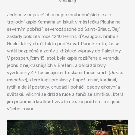
vesnice)
Jednou z nejstarších a nejpozoruhodnějších je ale
trojlodní kaple Kermaria an Iskuit v městečku Plouha na
severním pobřeží, severozápadně od Saint-Brieuc. Její
základy položil v roce 1240 Henri I. dʼAvaugour, hrabě z
Goëlo, který chtěl takto poděkovat Panně za to, že se
vrátil bezpečně a zdráv z křižácké výpravy do Palestiny.
V prosperujícím 15. stol. byla kaple rozšířena o verandu,
jednu z nejkrásnějších v Bretani, a dělicí zdi byly
vyzdobeny 47 fascinujícími freskami tance smrti (
danse
macabre
), které kapli proslavily. Papež, císař, kardinál,
rytíři a další postavy, chudáci i boháči, osoby církevní a
světské, všichni se drží za ruce a tančí se smrtkou, která
jim připomíná krátkost života i to, že před smrtí si jsou
všichni rovni.