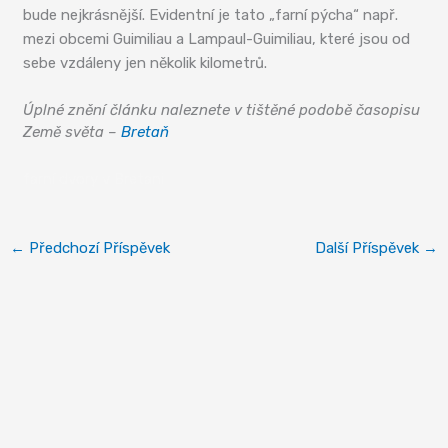
bude nejkrásnější. Evidentní je tato „farní pýcha“ např.
mezi obcemi Guimiliau a Lampaul-Guimiliau, které jsou od
sebe vzdáleny jen několik kilometrů.
Úplné znění článku naleznete v tištěné podobě časopisu
Země světa –
Bretaň
farní dvory v Bretani
←
Předchozí Příspěvek
Další Příspěvek
→