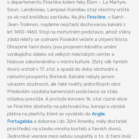
v departementu Finistère kolem řeky Élorn – La Martyre,
Sizun, Landivisiau, Lampaul-Guimiliau stojí všechny určitě
za víc než kratičkou zastávku. Na jihu
Finistère
, v Saint-
Jean-Trolimon, najdeme nejstarší dochovanou kalvárii z
let 1450–1460. Stojí na mohutném podstavci, jehož stěny
zdobí reliéfy se scénami Poslední večeře a utrpení Krista.
Ohrazené farní dvory jsou projevem lidového umění
vznikajícího daleko od velkých městských center a
hluboce zakořeněného v místní kultuře. Zlatý věk farních
dvorů vrcholí v 17. stol. a spadá do doby obchodní a
námořní prosperity Bretaně. Kalvárie nebyly jenom
výrazem zbožnosti, ale také rivality jednotlivých obcí.
Především výzdoba kamenných podstavců se stala
otázkou prestiže. A protože koncem 16. stol. různé obce
ve Finistére zbohatly na pěstování lnu, konopí a výrobě
plátna na plachty, které se vyváželo do
Anglie
,
Portugalska
a dokonce i do Jižní Ameriky, měly dostatek
prostředků na stavbu mnoha kostelů a farních dvorů.
Jednotlivé vesnice mezi sebou soupeřily o to, čí farní dvůr