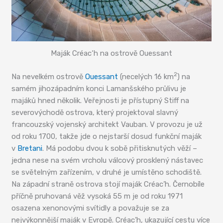
Maják Créac‘h na ostrově Ouessant
2
Na nevelkém ostrově
Ouessant
(necelých 16 km
) na
samém jihozápadním konci Lamanšského průlivu je
majáků hned několik. Veřejnosti je přístupný Stiff na
severovýchodě ostrova, který projektoval slavný
francouzský vojenský architekt Vauban. V provozu je už
od roku 1700, takže jde o nejstarší dosud funkční maják
v
Bretani
. Má podobu dvou k sobě přitisknutých věží –
jedna nese na svém vrcholu válcový prosklený nástavec
se světelným zařízením, v druhé je umístěno schodiště.
Na západní straně ostrova stojí maják Créac’h. Černobíle
příčně pruhovaná věž vysoká 55 m je od roku 1971
osazena xenonovými svítidly a považuje se za
nejvýkonnější maják v Evropě. Créac’h, ukazující cestu více