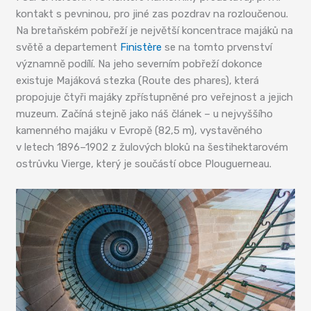
kontakt s pevninou, pro jiné zas pozdrav na rozloučenou.
Na bretaňském pobřeží je největší koncentrace majáků na
světě a departement
Finistère
se na tomto prvenství
významně podílí. Na jeho severním pobřeží dokonce
existuje Majáková stezka (Route des phares), která
propojuje čtyři majáky zpřístupněné pro veřejnost a jejich
muzeum. Začíná stejně jako náš článek – u nejvyššího
kamenného majáku v Evropě (82,5 m), vystavěného
v letech 1896–1902 z žulových bloků na šestihektarovém
ostrůvku Vierge, který je součástí obce Plouguerneau.