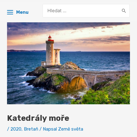
Search
Menu
for:
Katedrály moře
/
2020
,
Bretaň
/ Napsal
Země světa