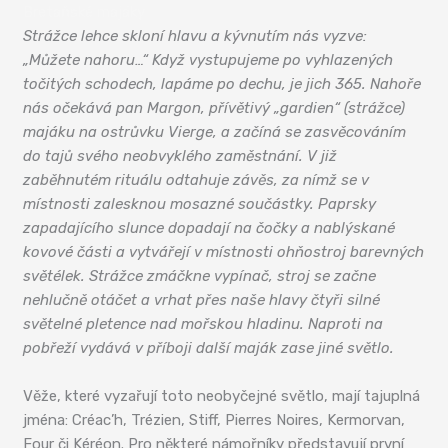
Bretaňské majáky
Strážce lehce skloní hlavu a kývnutím nás vyzve:
„Můžete nahoru…“ Když vystupujeme po vyhlazených
točitých schodech, lapáme po dechu, je jich 365. Nahoře
nás očekává pan Margon, přívětivý „gardien“ (strážce)
majáku na ostrůvku Vierge, a začíná se zasvěcováním
do tajů svého neobvyklého zaměstnání. V již
zaběhnutém rituálu odtahuje závěs, za nímž se v
místnosti zalesknou mosazné součástky. Paprsky
zapadajícího slunce dopadají na čočky a nablýskané
kovové části a vytvářejí v místnosti ohňostroj barevných
světélek. Strážce zmáčkne vypínač, stroj se začne
nehlučně otáčet a vrhat přes naše hlavy čtyři silné
světelné pletence nad mořskou hladinu. Naproti na
pobřeží vydává v příboji další maják zase jiné světlo.
Věže, které vyzařují toto neobyčejné světlo, mají tajuplná
jména: Créac’h, Trézien, Stiff, Pierres Noires, Kermorvan,
Four či Kéréon. Pro některé námořníky představují první