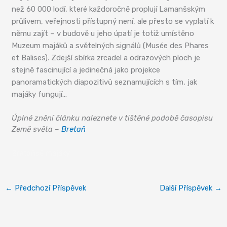
než 60 000 lodí, které každoročně proplují Lamanšským
průlivem, veřejnosti přístupný není, ale přesto se vyplatí k
němu zajít – v budově u jeho úpatí je totiž umístěno
Muzeum majáků a světelných signálů (Musée des Phares
et Balises). Zdejší sbírka zrcadel a odrazových ploch je
stejně fascinující a jedinečná jako projekce
panoramatických diapozitivů seznamujících s tím, jak
majáky fungují…
Úplné znění článku naleznete v tištěné podobě časopisu
Země světa –
Bretaň
Bretaňsé majáky
←
Předchozí Příspěvek
Další Příspěvek
→