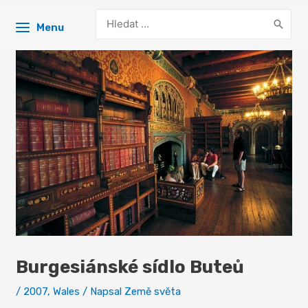
Search
Menu
for:
Burgesiánské sídlo Buteů
/
2007
,
Wales
/ Napsal
Země světa