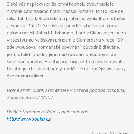
Jistě vás nepřekvapí, že první kapitolu dvoutisícileté
historie cardiffského hradu napsali Římané. Místo, kde se
řeka Taff blíží k Bristolskému průlivu, si vyhlédli pro stavbu
pevnosti. Přibližně o tisíc let později jeho strategickou
polohu ocenil Robert Fitzhamon, Lord z Gloucesteru, a po
vítězství nad velšským princem z Glamorganu v roce 1091
zde vybudoval normanské opevnění, původně dřevěné,
jež o století později jeho následovníci přebudovali do
kamenné podoby. Hradby pohřbily část římských rozvalin.
Uvidíte je u hradební brány, oddělené od novější výstavby
červenými cihlami…
Úplné znění článku naleznete v tištěné podobě časopisu
Země světa č. 2/2007
Další informace o Walesu naleznet zde:
http://www.sopka.cz
Jaroslav Skalický