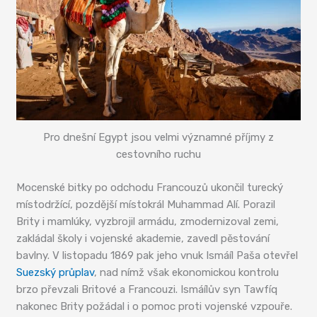
Pro dnešní Egypt jsou velmi významné příjmy z
cestovního ruchu
Mocenské bitky po odchodu Francouzů ukončil turecký
místodržící, pozdější místokrál Muhammad Alí. Porazil
Brity i mamlúky, vyzbrojil armádu, zmodernizoval zemi,
zakládal školy i vojenské akademie, zavedl pěstování
bavlny. V listopadu 1869 pak jeho vnuk Ismáíl Paša otevřel
Suezský průplav
, nad nímž však ekonomickou kontrolu
brzo převzali Britové a Francouzi. Ismáílův syn Tawfíq
nakonec Brity požádal i o pomoc proti vojenské vzpouře.