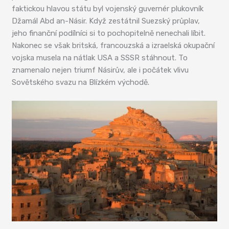
faktickou hlavou státu byl vojenský guvernér plukovník
Džamál Abd an-Násir. Když zestátnil Suezský průplav,
jeho finanční podílníci si to pochopitelně nenechali líbit.
Nakonec se však britská, francouzská a izraelská okupační
vojska musela na nátlak USA a SSSR stáhnout. To
znamenalo nejen triumf Násirův, ale i počátek vlivu
Sovětského svazu na Blízkém východě.