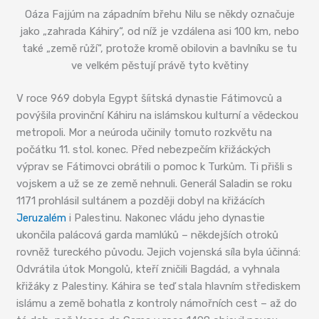
Oáza Fajjúm na západním břehu Nilu se někdy označuje
jako „zahrada Káhiry“, od níž je vzdálena asi 100 km, nebo
také „země růží“, protože kromě obilovin a bavlníku se tu
ve velkém pěstují právě tyto květiny
V roce 969 dobyla Egypt šíitská dynastie Fátimovců a
povýšila provinční Káhiru na islámskou kulturní a vědeckou
metropoli. Mor a neúroda učinily tomuto rozkvětu na
počátku 11. stol. konec. Před nebezpečím křižáckých
výprav se Fátimovci obrátili o pomoc k Turkům. Ti přišli s
vojskem a už se ze země nehnuli. Generál Saladin se roku
1171 prohlásil sultánem a později dobyl na křižácích
Jeruzalém
i Palestinu. Nakonec vládu jeho dynastie
ukončila palácová garda mamlúků – někdejších otroků
rovněž tureckého původu. Jejich vojenská síla byla účinná:
Odvrátila útok Mongolů, kteří zničili Bagdád, a vyhnala
křižáky z Palestiny. Káhira se teď stala hlavním střediskem
islámu a země bohatla z kontroly námořních cest – až do