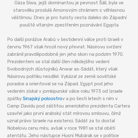
Oáza Síwa, jejíž dominantou je pevnost Šálí, byla ve
starověku proslulá Amonovým chrámem s věhlasnou
věštírnou. Dnes je pro turisty cesta daleko do Západní
pouště vítaným zpestřením poznávání Egypta
Po další porážce Arabů v šestidenní válce proti Izraeli v
červnu 1967 však hrozil nový převrat. Násirovu svržení
zabránil pravděpodobně jen jeho skon na podzim 1970.
Prezidentem se stal další člen někdejšího vedení
Svobodných důstojníků Anwar as-Sádát, který však
Násirovu politiku nesdílel. Vykázal ze země sovětské
poradce a orientoval se na Západ. Egypt pod jeho
vedením získal v jomkipurské válce roku 1973 od Izraele
zpátky
Sinajský poloostro
v a po šesti letech s ním v
Camp Davidu pod záštitou amerického prezidenta Cartera
uzavřel jako první arabský stát mírovou smlouvu, čímž
uznal právo Izraele na existenci. Sádát za to dostal
Nobelovu cenu míru, avšak v roce 1981 se stal obětí
atentátu. Jeho nástupce Husní Mubárak se v politice