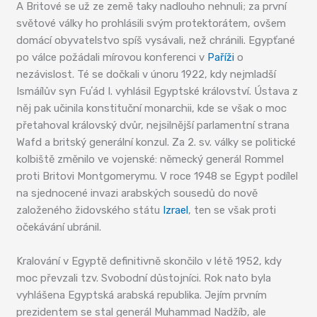
A Britové se už ze země taky nadlouho nehnuli; za první
světové války ho prohlásili svým protektorátem, ovšem
domácí obyvatelstvo spíš vysávali, než chránili. Egypťané
po válce požádali mírovou konferenci v
Paříži
o
nezávislost. Té se dočkali v únoru 1922, kdy nejmladší
Ismáílův syn Fuʼád I. vyhlásil Egyptské království. Ústava z
něj pak učinila konstituční monarchii, kde se však o moc
přetahoval královský dvůr, nejsilnější parlamentní strana
Wafd a britský generální konzul. Za 2. sv. války se politické
kolbiště změnilo ve vojenské: německý generál Rommel
proti Britovi Montgomerymu. V roce 1948 se Egypt podílel
na sjednocené invazi arabských sousedů do nově
založeného židovského státu
Izrael
, ten se však proti
očekávání ubránil.
Kralování v Egyptě definitivně skončilo v létě 1952, kdy
moc převzali tzv. Svobodní důstojníci. Rok nato byla
vyhlášena Egyptská arabská republika. Jejím prvním
prezidentem se stal generál Muhammad Nadžíb, ale