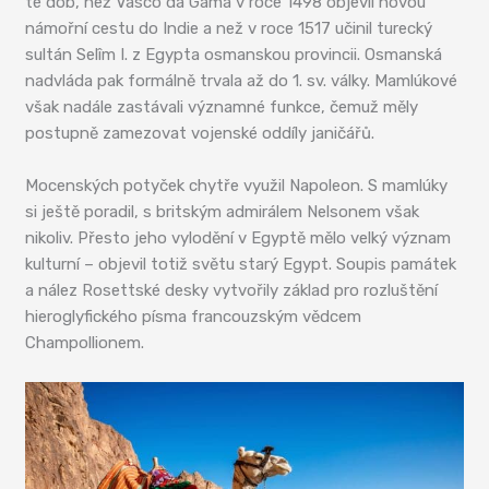
té dob, než Vasco da Gama v roce 1498 objevil novou
námořní cestu do Indie a než v roce 1517 učinil turecký
sultán Selîm I. z Egypta osmanskou provincii. Osmanská
nadvláda pak formálně trvala až do 1. sv. války. Mamlúkové
však nadále zastávali významné funkce, čemuž měly
postupně zamezovat vojenské oddíly janičářů.
Mocenských potyček chytře využil Napoleon. S mamlúky
si ještě poradil, s britským admirálem Nelsonem však
nikoliv. Přesto jeho vylodění v Egyptě mělo velký význam
kulturní – objevil totiž světu starý Egypt. Soupis památek
a nález Rosettské desky vytvořily základ pro rozluštění
hieroglyfického písma francouzským vědcem
Champollionem.