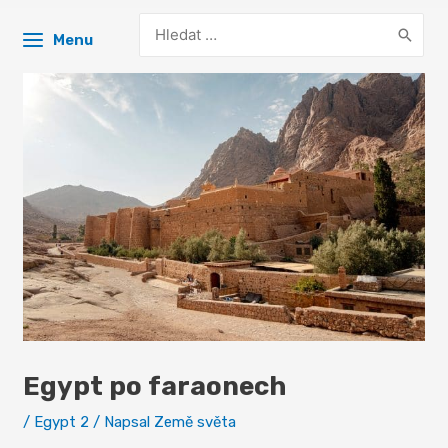
Search
Menu
for:
Egypt po faraonech
/
Egypt 2
/ Napsal
Země světa