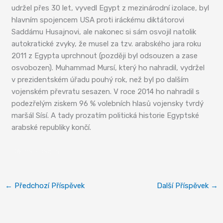
udržel přes 30 let, vyvedl Egypt z mezinárodní izolace, byl
hlavním spojencem USA proti iráckému diktátorovi
Saddámu Husajnovi, ale nakonec si sám osvojil natolik
autokratické zvyky, že musel za tzv. arabského jara roku
2011 z Egypta uprchnout (později byl odsouzen a zase
osvobozen). Muhammad Mursí, který ho nahradil, vydržel
v prezidentském úřadu pouhý rok, než byl po dalším
vojenském převratu sesazen. V roce 2014 ho nahradil s
podezřelým ziskem 96 % volebních hlasů vojensky tvrdý
maršál Sísí. A tady prozatím politická historie Egyptské
arabské republiky končí.
Dějiny Egypta
←
Předchozí Příspěvek
Další Příspěvek
→