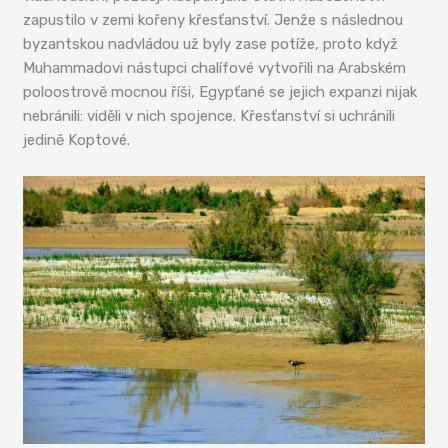
zapustilo v zemi kořeny křesťanství. Jenže s následnou
byzantskou nadvládou už byly zase potíže, proto když
Muhammadovi nástupci chalífové vytvořili na Arabském
poloostrově mocnou říši, Egypťané se jejich expanzi nijak
nebránili: viděli v nich spojence. Křesťanství si uchránili
jedině Koptové.