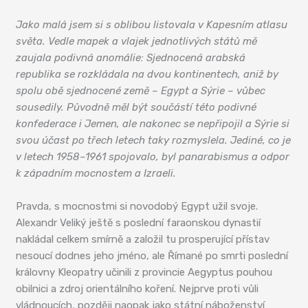
Dějiny
Jako malá jsem si s oblibou listovala v Kapesním atlasu
světa. Vedle mapek a vlajek jednotlivých států mě
zaujala podivná anomálie: Sjednocená arabská
republika se rozkládala na dvou kontinentech, aniž by
spolu obě sjednocené země – Egypt a Sýrie – vůbec
sousedily. Původně měl být součástí této podivné
konfederace i Jemen, ale nakonec se nepřipojil a Sýrie si
svou účast po třech letech taky rozmyslela. Jediné, co je
v letech 1958–1961 spojovalo, byl panarabismus a odpor
k západním mocnostem a Izraeli.
Pravda, s mocnostmi si novodobý Egypt užil svoje.
Alexandr Veliký ještě s poslední faraonskou dynastií
nakládal celkem smírně a založil tu prosperující přístav
nesoucí dodnes jeho jméno, ale Římané po smrti poslední
královny Kleopatry učinili z provincie Aegyptus pouhou
obilnici a zdroj orientálního koření. Nejprve proti vůli
vládnoucích, později naopak jako státní náboženství