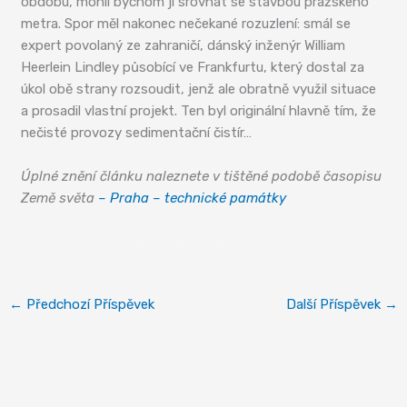
obdobu, mohli bychom ji srovnat se stavbou pražského
metra. Spor měl nakonec nečekané rozuzlení: smál se
expert povolaný ze zahraničí, dánský inženýr William
Heerlein Lindley působící ve Frankfurtu, který dostal za
úkol obě strany rozsoudit, jenž ale obratně využil situace
a prosadil vlastní projekt. Ten byl originální hlavně tím, že
nečisté provozy sedimentační čistír…
Úplné znění článku naleznete v tištěné podobě časopisu
Země světa
– Praha – technické památky
Ekotechnické muzeum v Bubenči
←
Předchozí Příspěvek
Další Příspěvek
→