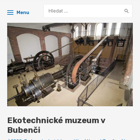
Search
Menu
for:
Ekotechnické muzeum v
Bubenči