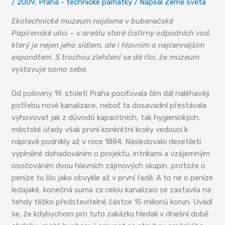
/
2009
,
Praha - technické památky
/ Napsal
Země světa
Ekotechnické muzeum najdeme v bubenečské
Papírenské ulici – v areálu staré čistírny odpadních vod,
který je nejen jeho sídlem, ale i hlavním a nejcennějším
exponátem. S trochou zlehčení se dá říci, že muzeum
vystavuje samo sebe.
Od poloviny 19. století Praha pociťovala čím dál naléhavěji
potřebu nové kanalizace, neboť ta dosavadní přestávala
vyhovovat jak z důvodů kapacitních, tak hygienických;
městské úřady však první konkrétní kroky vedoucí k
nápravě podnikly až v roce 1884. Následovalo desetiletí
vyplněné dohadováním o projektu, intrikami a vzájemným
osočováním dvou hlavních zájmových skupin, protože o
peníze tu šlo jako obvykle až v první řadě. A to ne o peníze
ledajaké, konečná suma za celou kanalizaci se zastavila na
tehdy těžko představitelné částce 15 milionů korun. Uvádí
se, že kdybychom pro tuto zakázku hledali v dnešní době