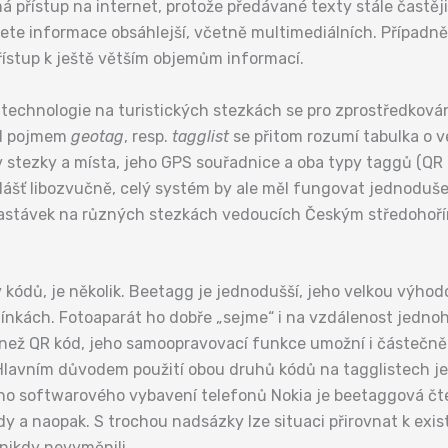
n má přístup na internet, protože předávané texty stále častě
dete informace obsáhlejší, včetně multimediálních. Případn
ístup k ještě větším objemům informací.
 technologie na turistických stezkách se pro zprostředková
od pojmem
geotag
, resp.
tagglist
se přitom rozumí tabulka o v
zev stezky a místa, jeho GPS souřadnice a oba typy taggů (QR
šť libozvučně, celý systém by ale měl fungovat jednoduše a
 zastávek na různých stezkách vedoucích Českým středohoř
 kódů, je několik. Beetagg je jednodušší, jeho velkou výho
mínkách. Fotoaparát ho dobře „sejme“ i na vzdálenost jedno
 než QR kód, jeho samoopravovací funkce umožní i částečně
lavním důvodem použití obou druhů kódů na tagglistech je z
ho softwarového vybavení telefonů Nokia je beetaggová čte
y a naopak. S trochou nadsázky lze situaci přirovnat k exis
 nikdy nevyměnili.