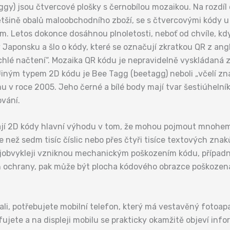
ggy) jsou čtvercové plošky s černobílou mozaikou. Na rozdí
ětšině obalů maloobchodního zboží, se s čtvercovými kódy u
 Letos dokonce dosáhnou plnoletosti, neboť od chvíle, kdy 
 v Japonsku a šlo o kódy, které se označují zkratkou QR z an
ychlé načtení“. Mozaika QR kódu je nepravidelně vyskládaná 
iným typem 2D kódu je Bee Tagg (beetagg) neboli „včelí zna
 v roce 2005. Jeho černé a bílé body mají tvar šestiúheln
ování.
 2D kódy hlavní výhodu v tom, že mohou pojmout mnohem 
než sedm tisíc číslic nebo přes čtyři tisíce textových znak
nejobvykleji vzniknou mechanickým poškozením kódu, přípa
ochrany, pak může být plocha kódového obrazce poškozena a
li, potřebujete mobilní telefon, který má vestavěný fotoa
ujete a na displeji mobilu se prakticky okamžitě objeví in