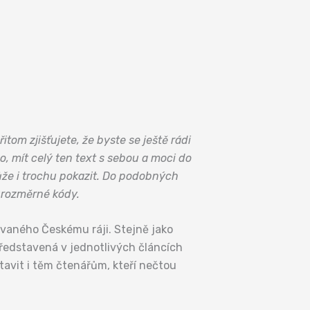
om zjišťujete, že byste se ještě rádi
lo, mít celý ten text s sebou a moci do
může i trochu pokazit. Do podobných
ourozměrné kódy.
ěnovaného Českému ráji. Stejně jako
představená v jednotlivých článcích
tavit i těm čtenářům, kteří nečtou