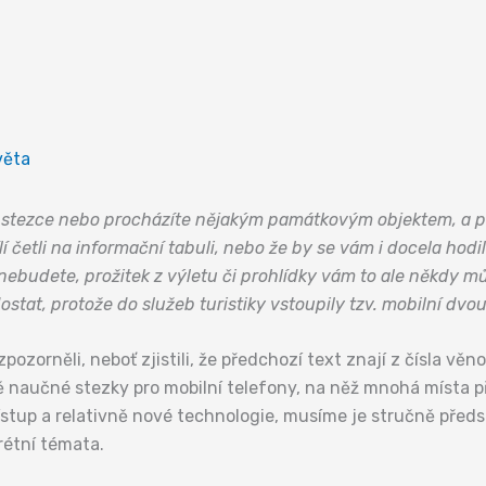
věta
né stezce nebo procházíte nějakým památkovým objektem, a přit
lí četli na informační tabuli, nebo že by se vám i docela hodi
 nebudete, prožitek z výletu či prohlídky vám to ale někdy 
ostat, protože do služeb turistiky vstoupily tzv. mobilní dv
zpozorněli, neboť zjistili, že předchozí text znají z čísla v
ně naučné stezky pro mobilní telefony, na něž mnohá místa 
řístup a relativně nové technologie, musíme je stručně předs
rétní témata.