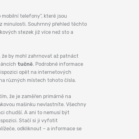
mobilní telefony“, které jsou
 z minulosti. Souhrnný přehled těchto
kových stezek již více než sto a
e, že by mohl zahrnovat až patnáct
článcích
tučně
. Podrobné informace
ispozici opět na internetových
na různých místech tohoto čísla.
 tím, že je zaměřen primárně na
 takovou mašinku nevlastníte. Všechny
aci chudší. A ani to nemusí být
zici. Stačí si ji vyfotit
lížeče, odkliknout – a informace se