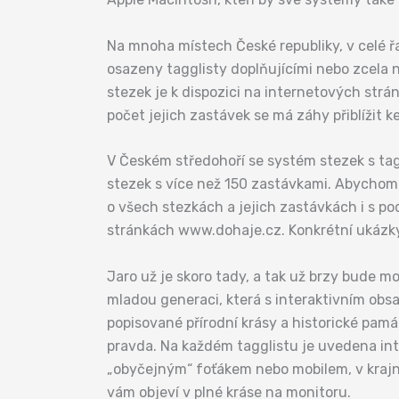
Na mnoha místech České republiky, v celé řa
osazeny tagglisty doplňujícími nebo zcela n
stezek je k dispozici na internetových strá
počet jejich zastávek se má záhy přiblížit 
V Českém středohoří se systém stezek s tagg
stezek s více než 150 zastávkami. Abychom 
o všech stezkách a jejich zastávkách i s p
stránkách www.dohaje.cz. Konkrétní ukázky 
Jaro už je skoro tady, a tak už brzy bude mo
mladou generaci, která s interaktivním obs
popisované přírodní krásy a historické pamá
pravda. Na každém tagglistu je uvedena inte
„obyčejným“ foťákem nebo mobilem, v krajní
vám objeví v plné kráse na monitoru.