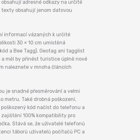
ji obsahují adresné odkazy na určité
ě texty obsahují jenom datovou
ní informací vázaných k určité
elikosti 30 × 10 cm umístěná
 kód a Bee Tagg). Geotag ani tagglist
 měl by přinést turistice úplně nové
ím naleznete v mnoha článcích
dou je snadné přesměrování a velmi
ho metru. Také drobná poškození,
 poškozený kód načíst do telefonu a
ajištění 100% kompatibility pro
čka. Stává se, že uživatelé telefonů
tenci táborů uživatelů počítačů PC a