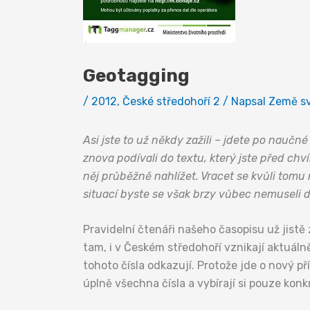
Geotagging
/
2012
,
České středohoří 2
/ Napsal
Země s
Asi jste to už někdy zažili – jdete po nauč
znova podívali do textu, který jste před chví
něj průběžně nahlížet. Vracet se kvůli tomu
situací byste se však brzy vůbec nemuseli d
Pravidelní čtenáři našeho časopisu už jistě 
tam, i v Českém středohoří vznikají aktuál
tohoto čísla odkazují. Protože jde o nový p
úplně všechna čísla a vybírají si pouze konk