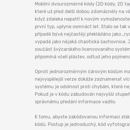
Mobilní dvourozměrné kódy (2D kódy, 2D ta
které už před delší dobou zdomácněly na v
když zdaleka nepatří k novým vymoženostem.
první typ, uplyne osmnáct let. Stalo se tak
případě bývá nejčastěji překládáno jako „r
vypadá jako nějaká chaotická šachovnice. J
součást švýcarského licencovaného systému
připomíná včelí plástev, odtud jeho pojmen
Oproti jednorozměrným čárovým kódům mají
nejvyspělejší verze dokáže zaznamenat více 
systému je odolnost proti chybám, které 
Pokud je v kódu zabudován nejvyšší stupeň 
správnému předání informace vadilo.
K tomu, abyste zakódovanou informaci získa
kódů. Postup je jednoduchý, kód vyfotograf