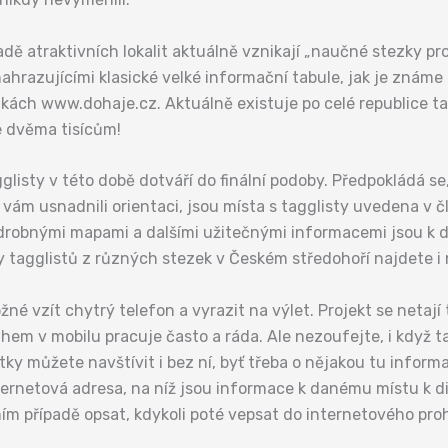
dě atraktivních lokalit aktuálně vznikají „naučné stezky pro 
ahrazujícími klasické velké informační tabule, jak je známe
nkách www.dohaje.cz. Aktuálně existuje po celé republice ta
ke dvěma tisícům!
listy v této době dotváří do finální podoby. Předpokládá s
vám usnadnili orientaci, jsou místa s tagglisty uvedena v 
odrobnými mapami a dalšími užitečnými informacemi jsou k d
tagglistů z různých stezek v Českém středohoří najdete i 
žné vzít chytrý telefon a vyrazit na výlet. Projekt se netají
ahem v mobilu pracuje často a ráda. Ale nezoufejte, i když
tky můžete navštívit i bez ní, byť třeba o nějakou tu inform
rnetová adresa, na níž jsou informace k danému místu k dispo
m případě opsat, kdykoli poté vepsat do internetového proh