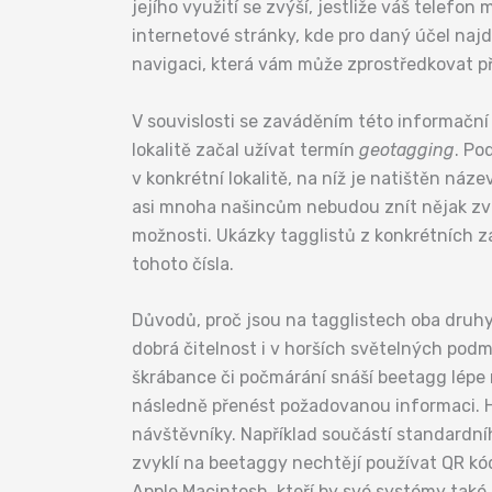
jejího využití se zvýší, jestliže váš telefo
internetové stránky, kde pro daný účel naj
navigaci, která vám může zprostředkovat př
V souvislosti se zaváděním této informační
lokalitě začal užívat termín
geotagging
. P
v konkrétní lokalitě, na níž je natištěn ná
asi mnoha našincům nebudou znít nějak zvlá
možnosti. Ukázky tagglistů z konkrétních
tohoto čísla.
Důvodů, proč jsou na tagglistech oba druhy
dobrá čitelnost i v horších světelných pod
škrábance či počmárání snáší beetagg lépe
následně přenést požadovanou informaci. H
návštěvníky. Například součástí standardní
zvyklí na beetaggy nechtějí používat QR kód
Apple Macintosh, kteří by své systémy také