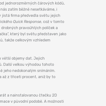
l od jednorozměrných čárových kódů,
 nás zatím běžně nesetkáváme, i
jistá firma předvedla světu jejich
glického
Quick Response
, což v tomto
z drobných pravoúhlých políček a
čka“, který byl světu představen jako
íků, takže celkovým vzhledem
větší objemy dat. Jejich
ů. Další velkou výhodou tohoto
dně jeho nedokonalým snímáním.
ž z třiceti procent, aniž by to
parát a nainstalovanou čtečku 2D
formace v původní podobě. A možnosti