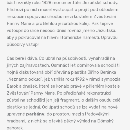
části vznikly roku 1828 monumentální Jezuitské schody.
Příchozí po nich musel vystoupat a projít pod obloukem
nesoucím spojovací chodbu mezi kostelem Zvěstování
Panny Marie a protilehlou jezuitskou kolejí. Pak teprve
vstoupil do ulice nesoucí dnes rovněž jméno Jezuitská,
aby jí pokračoval na hlavní litoměřické náměstí. Opravdu
působivý vstup!
Čas bere i dává. Co ubral na působivosti, vynahradil na
jiných zajímavostech. Osmnáct let dominovala schodišti
hojně diskutovaná obří dřevěná plastika Jiřího Beránka
„Neznámo odkud“, jež vznikla roku 1992 v rámci sympozia
Barok a dnešek, které se konalo právě v přilehlém kostele
Zvěstování Panny Marie. Po předloňské rekonstrukci
zůstal na schodišti jen její fragment, o dalším osudu celé
plastiky se jedná. Od úpatí schodů se lze vydat na nově
upravené
parkány
, do prostoru mezi středověkými
hradbami, z nichž se otevírá pěkný výhled na Dómský
pahorek.