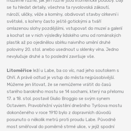
můžeme různě, jak jen různé jsou litoměřické podoby. Dají
se tu hledat detaily, všechna ta ryvolovská zákoutí,
nároží, uličky, věže a komíny, obdivovat stavby církevní i
světské, s kořeny často ještě gotickými a tváří
omlazenou slohy pozdějšími, vstupovat do muzeí a galerií
a kochat se v nich výsledky lidského umu od románských
plastik až po ojedinělou sbírku naivního umění druhé
poloviny 20. stol. anebo usednout u sklenky vína. Jedno
nevylučuje druhé a to poslední završuje vše.
Litoměřice
leží u Labe, ba co víc, nad jeho soutokem s
Ohří. A právě odtud je vstup do města nejpůsobivější.
Můžeme jen litovat, že se nemůžeme vrátit do časů
starého barokního mostu se 14 sochami, který na přelomu
17. a 18. stol. postavil Giulio Broggio se svým synem
Octaviem. Pravobřežní vyústění dnešního Tyršova mostu
dokončeného v roce 1910 bylo z dopravních důvodů
posunuto o několik metrů proti proudu Labe. Původně
most směřoval do poměrně strmé ulice, v jejíž spodní