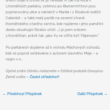
dnech odjel a znovu se již neviděli. A tak má Rizal v
Litoměřicích parkány, zatímco po Blumentrittovi jsou
pojmenovány ulice a náměstí v Manile i v Rizalově rodišti
Calambě – a také malý parčík na severní straně
litoměřického starého centra, kde najdeme i jeho pamětní
desku obsahující Rizalův citát: „I já jsem srdcem
Litoměřičan, právě tak, jako Vy se cítíte být Filipincem.“
Po parkánech dojdeme až k vrcholu Máchových schodů,
kde se poprvé setkáváme s autorem slavného Máje – a
nejen v n…
Úplné znění článku naleznete v tištěné podobě časopisu
Země světa
– České středohoří
←
Předchozí Příspěvek
Další Příspěvek
→