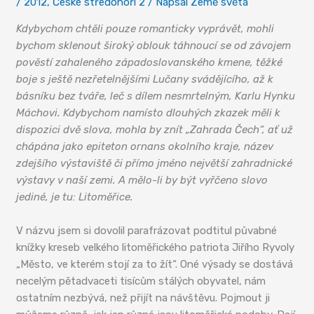
/
2012
,
České středohoří 2
/ Napsal
Země světa
Kdybychom chtěli pouze romanticky vyprávět, mohli
bychom sklenout široký oblouk táhnoucí se od závojem
pověstí zahaleného západoslovanského kmene, těžké
boje s ještě nezřetelnějšími Lučany svádějícího, až k
básníku bez tváře, leč s dílem nesmrtelným, Karlu Hynku
Máchovi. Kdybychom namísto dlouhých zkazek měli k
dispozici dvě slova, mohla by znít „Zahrada Čech“, ať už
chápána jako epiteton ornans okolního kraje, název
zdejšího výstaviště či přímo jméno největší zahradnické
výstavy v naší zemi. A mělo-li by být vyřčeno slovo
jediné, je tu: Litoměřice.
V názvu jsem si dovolil parafrázovat podtitul půvabné
knížky kreseb velkého litoměřického patriota Jiřího Ryvoly
„Město, ve kterém stojí za to žít“. Oné výsady se dostává
necelým pětadvaceti tisícům stálých obyvatel, nám
ostatním nezbývá, než přijít na návštěvu. Pojmout ji