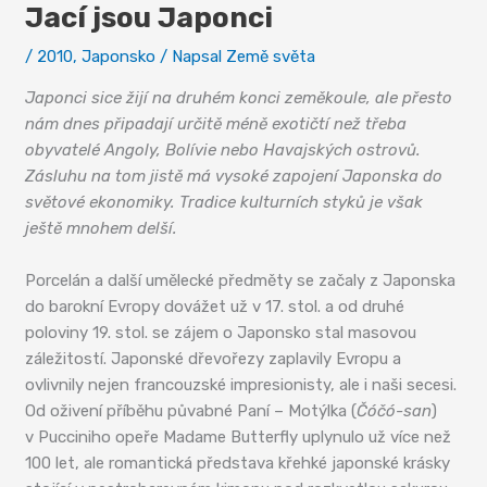
Jací jsou Japonci
/
2010
,
Japonsko
/ Napsal
Země světa
Japonci sice žijí na druhém konci zeměkoule, ale přesto
nám dnes připadají určitě méně exotičtí než třeba
obyvatelé Angoly, Bolívie nebo Havajských ostrovů.
Zásluhu na tom jistě má vysoké zapojení Japonska do
světové ekonomiky. Tradice kulturních styků je však
ještě mnohem delší.
Porcelán a další umělecké předměty se začaly z Japonska
do barokní Evropy dovážet už v 17. stol. a od druhé
poloviny 19. stol. se zájem o Japonsko stal masovou
záležitostí. Japonské dřevořezy zaplavily Evropu a
ovlivnily nejen francouzské impresionisty, ale i naši secesi.
Od oživení příběhu půvabné Paní – Motýlka (
Čóčó-san
)
v Pucciniho opeře Madame Butterfly uplynulo už více než
100 let, ale romantická představa křehké japonské krásky