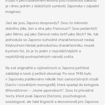
stojící v pestrobarevném kimonu pod rozkvetlou sakurou
je i dnes jedním z důležitých symbolů Japonska v západní
imaginaci.
Jací ale jsou Japonci doopravdy? Jsou to milovníci
dobrého jídla, žen a vína jako Francouzi? Jsou pedantičtí
jako Němci, pijí jako Dánové nebo šetří jako Skoti? Ne, tak
jednoduše se Japonci rozhodně charakterizovat nedají.
Kdybychom hledali jednoduchou charakteristiku, museli
bychom říci, že je to jeden z nejzvláštnějších a
nejobtížněji pochopitelných národů světa.
Na své originalitě a výjimečnosti si Japonci patřičně
zakládají a navíc ji pečlivě zkoumají. Po roce 1945 bylo
v Japonsku publikováno několik tisíc samostatných studií
(často i rozsáhlých monografií), které spadají do kategorie
Nihondžinron
– „teorie japonskosti“. Jsou to převážně
texty, které psali Japonci (historici, psychologové,
sociologové, ale také lingvisté a ekonomové) pro Japonce.