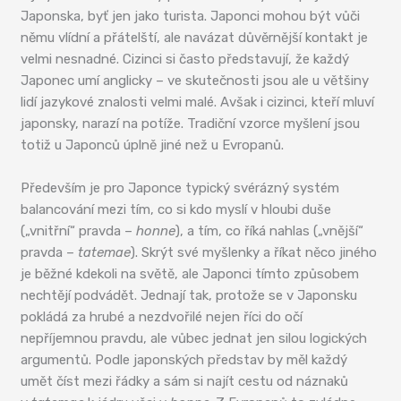
Japonska, byť jen jako turista. Japonci mohou být vůči
němu vlídní a přátelští, ale navázat důvěrnější kontakt je
velmi nesnadné. Cizinci si často představují, že každý
Japonec umí anglicky – ve skutečnosti jsou ale u většiny
lidí jazykové znalosti velmi malé. Avšak i cizinci, kteří mluví
japonsky, narazí na potíže. Tradiční vzorce myšlení jsou
totiž u Japonců úplně jiné než u Evropanů.
Především je pro Japonce typický svérázný systém
balancování mezi tím, co si kdo myslí v hloubi duše
(„vnitřní“ pravda –
honne
), a tím, co říká nahlas („vnější“
pravda –
tatemae
). Skrýt své myšlenky a říkat něco jiného
je běžné kdekoli na světě, ale Japonci tímto způsobem
nechtějí podvádět. Jednají tak, protože se v Japonsku
pokládá za hrubé a nezdvořilé nejen říci do očí
nepříjemnou pravdu, ale vůbec jednat jen silou logických
argumentů. Podle japonských představ by měl každý
umět číst mezi řádky a sám si najít cestu od náznaků