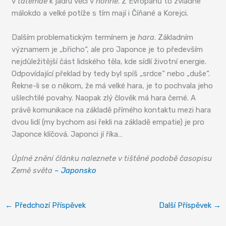
v
tatemae
k jádru věci v
honne
. Z Evropanů to zvládne
málokdo a velké potíže s tím mají i Číňané a Korejci.
Dalším problematickým termínem je
hara
. Základním
významem je „břicho“, ale pro Japonce je to především
nejdůležitější část lidského těla, kde sídlí životní energie.
Odpovídající překlad by tedy byl spíš „srdce“ nebo „duše“.
Řekne-li se o někom, že má velké hara, je to pochvala jeho
ušlechtilé povahy. Naopak zlý člověk má hara černé. A
právě komunikace na základě přímého kontaktu mezi hara
dvou lidí (my bychom asi řekli na základě empatie) je pro
Japonce klíčová. Japonci jí říka…
Úplné znění článku naleznete v tištěné podobě časopisu
Země světa
– Japonsko
←
Předchozí Příspěvek
Další Příspěvek
→