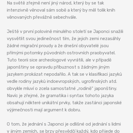
Na světě zřejmě není jiný národ, který by se tak
intenzivně věnoval sám sobě a který by měl tolik knih
věnovaných převážně sebechvále.
Ještě v první polovině minulého století se Japonci snažili
vysvětlit svou jedinečnost tím, že jejich zemi nezasáhly
žádné migrační proudy a že dnešní obyvatelé jsou
přímými potomky původních ostrovních praobyvatel.
Tuto teorii sice archeologové vyvrátili, ale v případě
japonštiny se opravdu příbuznost s žádným jiným
jazykem prokázat nepodařilo. A tak se v klasifikaci jazyků
vedle rodiny jazyků indoevropských, ugrofinských atd.
obvykle mluví o zcela samostatné „rodině“ japonštiny.
Navíc je zřejmé, že gramatika i syntax tohoto jazyka
obsahují některé unikátní prvky, takže zastánci japonské
výjimečnosti mají argument k dobru.
O tom, že jednání s Japonci je odlišné od jednání s lidmi
v jiným zemích, se brzy přesvědčí každý, kdo přijede do