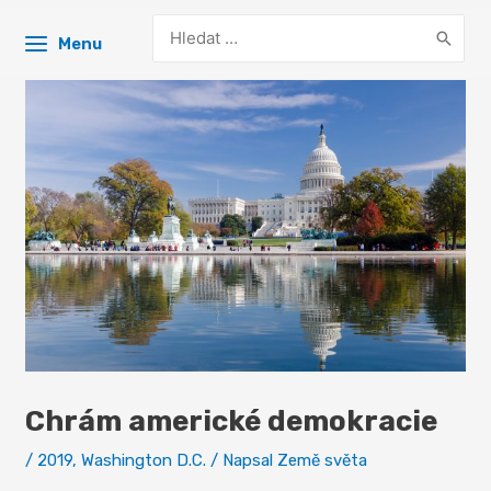
Search
Menu
for:
Chrám americké demokracie
/
2019
,
Washington D.C.
/ Napsal
Země světa