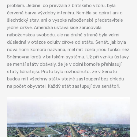
problém. Jediné, co převzala z britského vzoru, byla
červená barva výzdoby interiéru. Neměla se opírat ani o
šlechtický stav, ani o vysoké náboženské představitele
jedné církve. Americká ústava sice zaručovala
náboženskou svobodu, ale na druhé straně byla velmi
důsledná v otázce odluky církve od státu. Senát, jak byla
nová horní komora nazvána, měl mít zcela jinou funkci než
Sněmovna lordů v britském systému. Už při vzniku ústavy
se menší státy obávaly, že je v dolní komoře přehlasují
státy lidnatější. Proto bylo rozhodnuto, že v Senátu
budou mít všechny státy stejné zastoupení bez ohledu
na počet obyvatel. Každý stát zastupují dva senátoři.