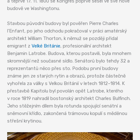
a teprve 17. 11. 1800 se Kongres poprvé sešel ve své nové
budově ve Washingtonu.
Stavbou původní budovy byl pověřen Pierre Charles
l’Enfant, po jeho odchodu pokračoval v práci amatérský
architekt William Thorton, k němuž se později přidal
emigrant z
Velké Británie
, profesionální architekt
Benjamin Latrobe. Budova, kterou postavili, byla mnohem
skromnější než současné sídlo. Senátorů bylo tehdy 32 a
reprezentantů něco přes sto. Podobu první budovy
známe jen ze starých rytin a obrazů, protože částečně
vyhořela za války s Velkou Británií v letech 1812–1814. K
přestavbě Kapitolu byl povolán opět Latrobe, kterého
v roce 1819 nahradil bostonský architekt Charles Bulfinch.
Jeho stěžejním dílem byla rotunda spojující senátní a
sněmovní křídlo, zakončená trámovou kopulí s měděnou
střešní krytinou.