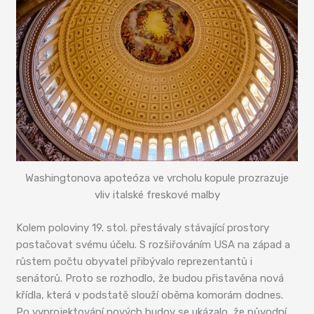
Washingtonova apoteóza ve vrcholu kopule prozrazuje
vliv italské freskové malby
Kolem poloviny 19. stol. přestávaly stávající prostory
postačovat svému účelu. S rozšiřováním USA na západ a
růstem počtu obyvatel přibývalo reprezentantů i
senátorů. Proto se rozhodlo, že budou přistavěna nová
křídla, která v podstatě slouží oběma komorám dodnes.
Po vyprojektování nových budov se ukázalo, že původní