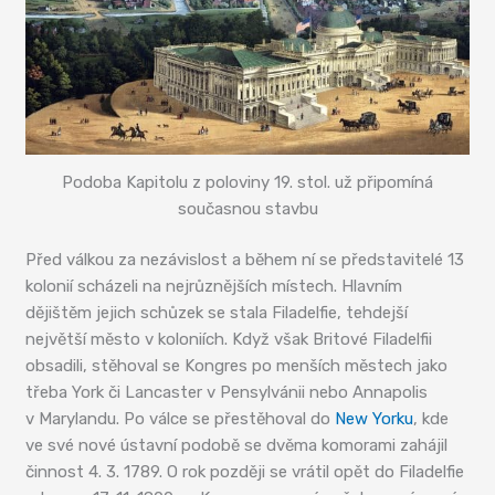
Podoba Kapitolu z poloviny 19. stol. už připomíná
současnou stavbu
Před válkou za nezávislost a během ní se představitelé 13
kolonií scházeli na nejrůznějších místech. Hlavním
dějištěm jejich schůzek se stala Filadelfie, tehdejší
největší město v koloniích. Když však Britové Filadelfii
obsadili, stěhoval se Kongres po menších městech jako
třeba York či Lancaster v Pensylvánii nebo Annapolis
v Marylandu. Po válce se přestěhoval do
New Yorku
, kde
ve své nové ústavní podobě se dvěma komorami zahájil
činnost 4. 3. 1789. O rok později se vrátil opět do Filadelfie